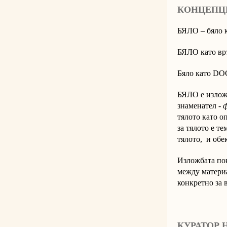
КОНЦЕПЦ
БЯЛО – бяло к
БЯЛО като връ
Бяло като DO
БЯЛО е излож
знаменател -
ф
тялото като о
за тялото е т
тялото, и обе
Изложбата пок
между материа
конкретно за 
КУРАТОР 