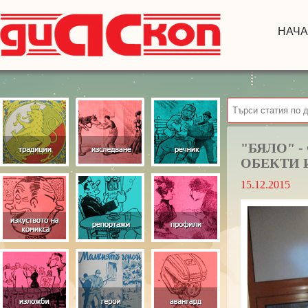
НАЧ
"БЯЛО" 
ОБЕКТИ 
15.12.2015