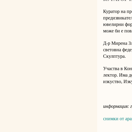
Куратор на пр
предизвикател
ювелирни форм
може би е пов
Д-р Мирена З
световна федер
Скулптура.
Участва в Кон
лектор. Има д
изкуство, Изк
информация: г
снимки от ара