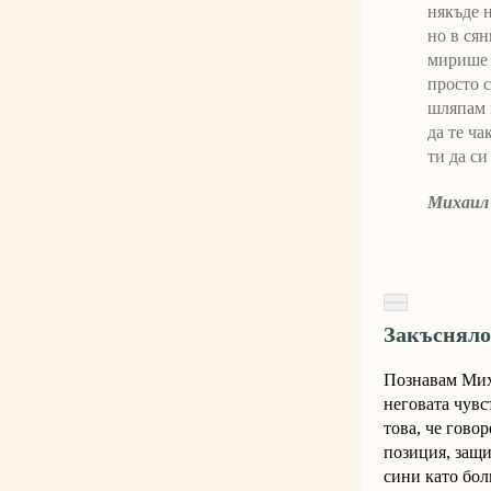
някъде н
но в ся
мирише н
просто 
шляпам 
да те ча
ти да си
Михаил
Закъсняло
Познавам Миха
неговата чувс
това, че гово
позиция, защи
сини като бол