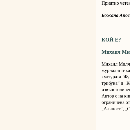
Приятно четен
Божана Апост
КОЙ Е?
Михаил Ми
Михаил Мил
журналистика 
културата.
Жу
трибуна“ и „К
извънстоличе
Автор е на кн
ограничена от
„Алчност“, „