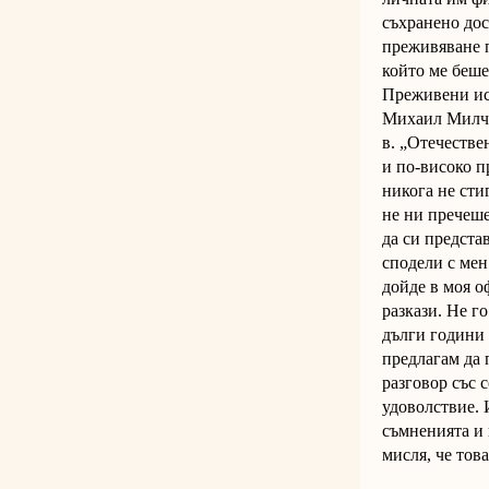
съхранено дос
преживяване п
който ме беше
Преживени ист
Михаил Милчев
в. „Отечестве
и по-високо п
никога не сти
не ни пречеше
да си представ
сподели с мен
дойде в моя о
разкази. Не г
дълги години 
предлагам да 
разговор със 
удоволствие. 
съмненията и 
мисля, че тов