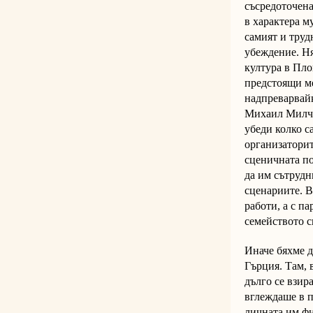
съсредоточена
в характера м
самият и труд
убеждение. Ня
култура в Пло
предстоящи ме
надпреварвайк
Михаил Милчев
убеди колко с
организаторит
сценичната по
да им сътрудн
сценариите. В
работи, а с п
семейството с
Иначе бяхме д
Гърция. Там, 
дълго се взир
вглеждаше в п
личната им фи