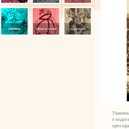
Тъмнина
е податл
през пра