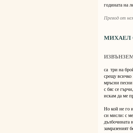
годината на л
Превод от не
МИХАЕЛ 
ИЗВЪНЗЕ
са три на бро
срещу всичко 
мръсни песни 
с бяс се гърчи
искам да ме п
Но кой не го 
си мисли: с м
дълбочината н
замразеният б