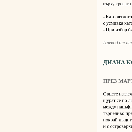
върху тревата 
- Като леглот
с усмивка кат
- При избор би
Превод от не
ДИАНА К
ПРЕЗ МАР
Овцете изглеж
щурат се по л
между нацъфт
търпеливо пр
покрай къщит
и с островърх