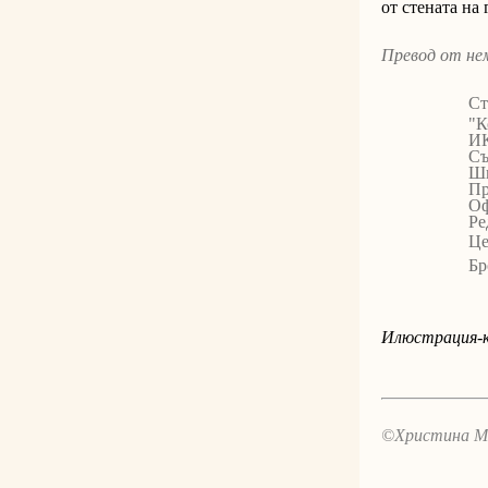
от стената на
Превод от не
Ст
"К
ИК
Съ
Ш
Пр
Оф
Ре
Це
Бр
Илюстрация-к
©Христина М