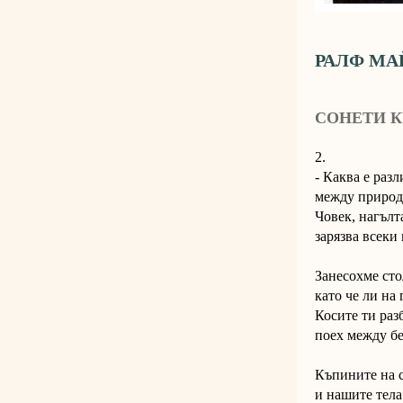
РАЛФ МА
СОНЕТИ К
2.
- Каква е разл
между природа
Човек, нагълта
зарязва всеки
Занесохме сто
като че ли на
Косите ти разб
поех между бе
Къпините на 
и нашите тела