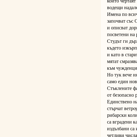
които чертаят
водещи надал
Имена по вси
започват със 
и описват дор
посветени на 
Студът ги дъ
където изкър
и като в стар
мятат смразя
към чужденци
Но тук вече н
само един нов
Стъклените фа
от безопасно 
Единствено н
стърчат ветр
рибарски коли
са вградени к
издълбани са 
четливи числа