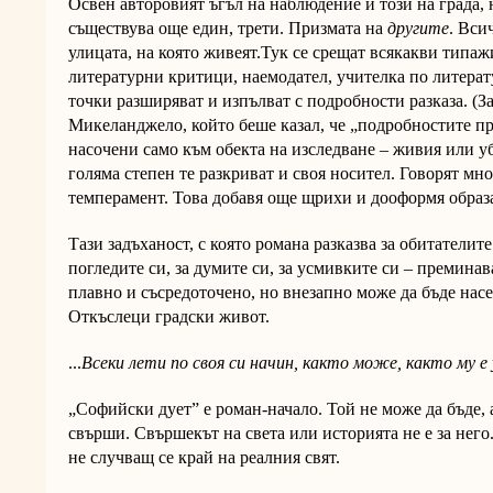
Освен авторовият ъгъл на наблюдение и този на града, 
съществува още един, трети. Призмата на
другите
. Вси
улицата, на която живеят.Тук се срещат всякакви типаж
литературни критици, наемодател, учителка по литерату
точки разширяват и изпълват с подробности разказа. (За
Микеланджело, който беше казал, че „подробностите пр
насочени само към обекта на изследване – живия или 
голяма степен те разкриват и своя носител. Говорят мно
темперамент. Това добавя още щрихи и дооформя образа
Тази задъханост, с която романа разказва за обитателите 
погледите си, за думите си, за усмивките си – преминав
плавно и съсредоточено, но внезапно може да бъде нас
Откъслеци градски живот.
...
Всеки лети по своя си начин, както може, както му е 
„Софийски дует” е роман-начало. Той не може да бъде, 
свърши. Свършекът на света или историята не е за него
не случващ се край на реалния свят.