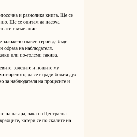
опосочна и разнолика книга. Ще се
нно. Ще се опитам да насоча
инати с мълчание.
е заложено главен герой да бъде
ан образа на наблюдателя.
алки или по-големи такива.
гревите, залезите и нощите му.
хотвореното, да се вгради божия дух
но за наблюдателя на процесите и
е на пазара, чака на Централна
врабците, катери се по скалите на