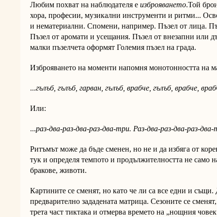
Любим похват на наблюдателя е
изброяването
.Той бро
хора, професии, музикални инструменти и ритми... Осв
и нематериални. Спомени, например. Пъзел от лица. Пъз
Пъзел от аромати и усещания. Пъзел от внезапни или 
малки пъзелчета оформят Големия пъзел на града.
Изброяването на моменти напомня монотонността на м
...
гълъб, гълъб, гарван, гълъб, врабче, гълъб, врабче, врабч
Или:
...
раз-два-раз-два-раз-два-три. Раз-два-раз-два-раз-два-т
Ритъмът може да бъде сменен, но не и да избяга от коре
тук и определя темпото и продължителността не само на
бракове, животи.
Картините се сменят, но като че ли са все едни и същи. 
предварително зададената матрица. Сезоните се сменят,
трета част тиктака и отмерва времето на „нощния човек” 