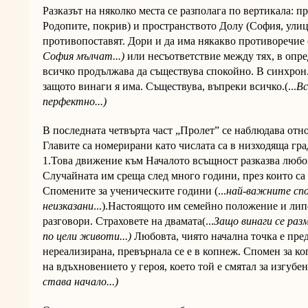
Разказът на няколко места се разполага по вертикала: п
Родопите, покрив) и пространството Долу (София, улица
противопоставят. Дори и да има някакво противоречие (
София мълчат...)
или несъответствие между тях, в опре
всичко продължава да съществува спокойно. В синхрон.
защото винаги я има. Съществува, въпреки всичко.(...
Вс
перфектно...)
В последната четвърта част „Пролет” се наблюдава отно
Главите са номерирани като числата са в низходяща гра
1.Това движение към Началото всъщност разказва любо
Случайната им среща след много години, през които са
Спомените за ученическите години (...
най-важните сп
неизказани
...).Настоящото им семейно положение и лип
разговори. Страховете на двамата(...
Защо винаги се раз
по цели животи...)
Любовта, чиято начална точка е пред
нереализирана, превърнала се е в копнеж. Спомен за 
на вдъхновението у героя, което той е смятал за изгубено
става начало...)