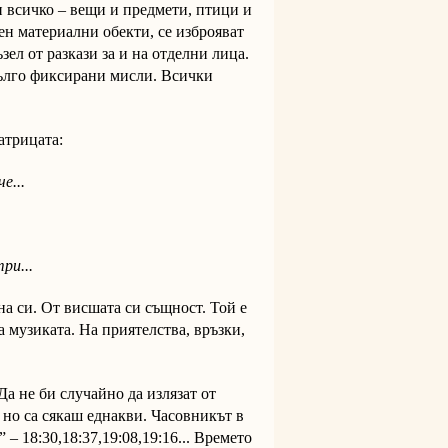
и всичко – вещи и предмети, птици и
ен материални обекти, се изброяват
ел от разкази за и на отделни лица.
дълго фиксирани мисли. Всички
атрицата:
е...
ри...
на си. От висшата си същност. Той е
 музиката. На приятелства, връзки,
Да не би случайно да излязат от
 но са сякаш еднакви. Часовникът в
– 18:30,18:37,19:08,19:16... Времето