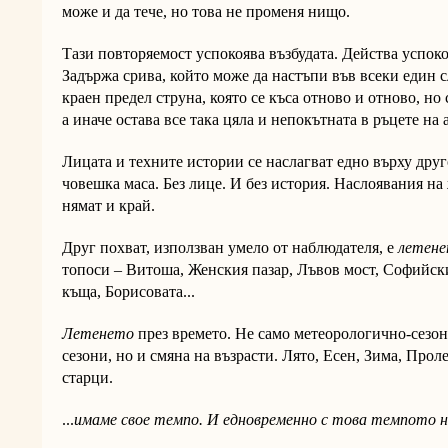
може и да тече, но това не променя нищо.
Тази повторяемост успокоява възбудата. Действа успок
Задържа срива, който може да настъпи във всеки един 
краен предел струна, която се къса отново и отново, но
а иначе остава все така цяла и непокътната в ръцете на 
Лицата и техните истории се наслагват едно върху друго
човешка маса. Без лице. И без история. Наслоявания на
нямат и край.
Друг похват, използван умело от наблюдателя, е
летене
топоси – Витоша, Женския пазар, Лъвов мост, Софийск
къща, Борисовата...
Летенето
през времето. Не само метеорологично-сезон
сезони, но и смяна на възрасти. Лято, Есен, Зима, Прол
старци.
...
имаме свое темпо. И едновременно с това темпото н