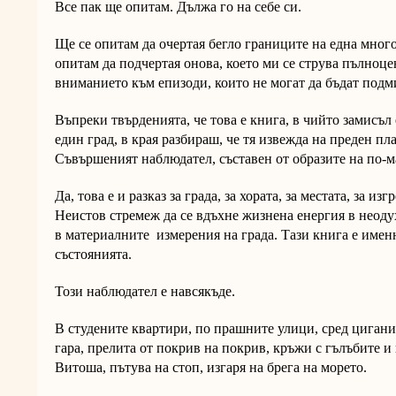
Все пак ще опитам. Дължа го на себе си.
Ще се опитам да очертая бегло границите на една мног
опитам да подчертая онова, което ми се струва пълноце
вниманието към епизоди, които не могат да бъдат подм
Въпреки твърденията, че това е книга, в чийто замисъл 
един град, в края разбираш, че тя извежда на преден пл
Съвършеният наблюдател, съставен от образите на по-м
Да, това е и разказ за града, за хората, за местата, за из
Неистов стремеж да се вдъхне жизнена енергия в неоду
в материалните измерения на града. Тази книга е имен
състоянията.
Този наблюдател е навсякъде.
В студените квартири, по прашните улици, сред циганит
гара, прелита от покрив на покрив, кръжи с гълъбите и 
Витоша, пътува на стоп, изгаря на брега на морето.