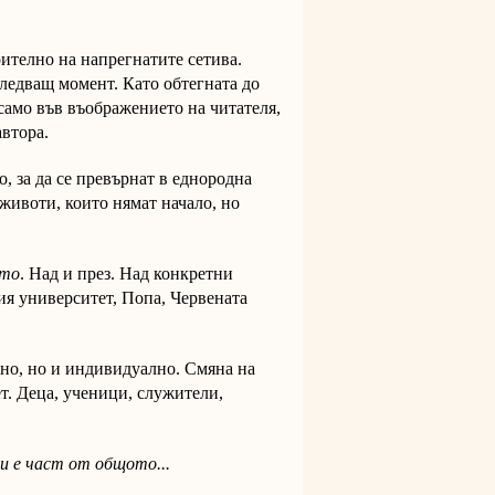
оително на напрегнатите сетива.
следващ момент. Като обтегната до
 само във въображението на читателя,
автора.
, за да се превърнат в еднородна
 животи, които нямат начало, но
то
. Над и през. Над конкретни
ия университет, Попа, Червената
но, но и индивидуално. Смяна на
ет. Деца, ученици, служители,
и е част от общото...