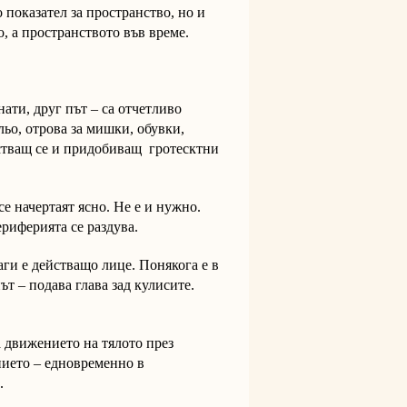
о показател за пространство, но и
, а пространството във време.
ати, друг път – са отчетливо
льо, отрова за мишки, обувки,
астващ се и придобиващ гротесктни
се начертаят ясно. Не е и нужно.
ериферията се раздува.
аги е действащо лице. Понякога е в
ът – подава глава зад кулисите.
а движението на тялото през
нието – едновременно в
.