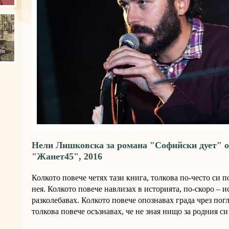
Нели Лишковска за романа "Софийски дует" 
"Жанет45", 2016
Колкото повече четях тази книга, толкова по-често си п
нея. Колкото повече навлизах в историята, по-скоро – и
разколебавах. Колкото повече опознавах града чрез погл
толкова повече осъзнавах, че не зная нищо за родния си