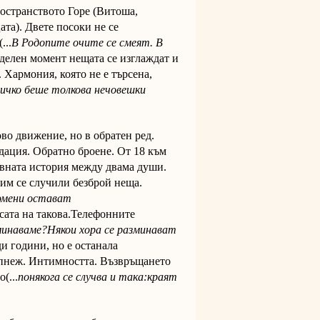
ространството Горе (Витоша,
та). Двете посоки не се
...
В Родопите
очите се смеят. В
делен момент нещата се изглаждат и
 Хармония, която не е търсена,
ичко беше толкова нечовешки
во движение, но в обратен ред.
дация. Обратно броене. От 18 към
вната история между двама души.
 им се случили безброй неща.
омени остават
сата на такова.Телефонните
минаваме?Някои хора се
разминават
и години, но е останала
копнеж. Интимността. Възвръщането
(...
понякога
се случва и така:краят