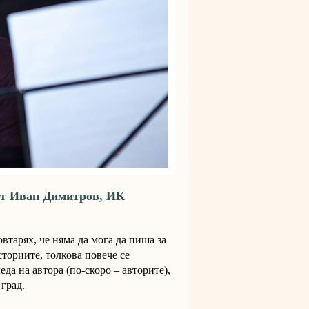
от Иван Димитров, ИК
овтарях, че няма да мога да пиша за
сториите, толкова повече се
еда на автора (по-скоро – авторите),
 град.