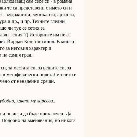
наблюдаващ сам себе си - в романа
чки те са представени с името си и
и – художници, музиканти, артисти,
ра и пр., и пр. Техните гледни
що ли тук се сетих за
авят гения”?) Историите им не са
убит Йордан Константинов. В много
го за неговия характер и
 на самия град.
си, за местата си, за вещите си, за
а в метафизически полет. Летенето е
ечено от ненадейни срещи.
удобно, както му харесва...
а и не иска да бъде приключен. Да
. Подобно на вменявания, но никога