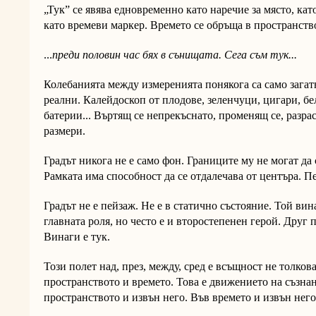
„Тук” се явява едновременно като наречие за място, кат
като времеви маркер. Времето се обръща в пространство
...
преди половин час бях в сънищата. Сега съм тук...
Колебанията между измеренията понякога са само загатн
реални. Калейдоскоп от плодове, зеленчуци, цигари, бе
батерии... Въртящ се непрекъснато, променящ се, разр
размери.
Градът никога не е само фон. Границите му не могат да 
Рамката има способност да се отдалечава от центъра. П
Градът не е пейзаж. Не е в статично състояние. Той вин
главната роля, но често е и второстепенен герой. Друг п
Винаги е тук.
Този полет над, през, между, сред е всъщност не толков
пространството и времето. Това е движението на съзна
пространството и извън него. Във времето и извън него