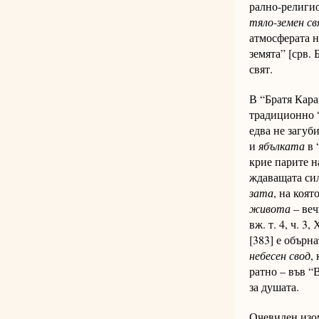
рал­но-ре­ли­ги­
тяло-земен с
атмосферата на 
земята” [срв. 
свят.
В “Братя Кар
традиционно “о
ед­ва не загуб
и
ябълката
в 
крие парите на
жда­ва­ща­та с
за­та
, на коят
жи­вота
– веч
вж. т. 4, ч. 3
[383] е обър­на
небесен свод
,
рат­но – във 
за душата.
Очевиден изомо