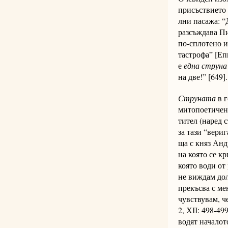
присъствието 
лни па­са­жа: 
разсъждава Пие
по-сплотено и 
тастрофа” [Епил
е
една
стру­­на
на две!” [649].
Струната
в г
митопоетичен
тител (на­ред 
за тази “вериг
ща с княз Анд
на която се к
която води от 
не виждам дол
прекъсва с мен
чувствувам, че
2, ХІІ: 498-49
водят началото