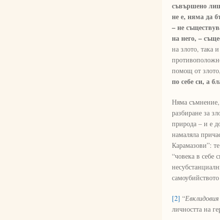
съвършено лише
не е, няма да б
– не съществув
на него, – същ
на злото, така и
противоположно.
помощ от злото
по себе си, а б
Няма съмнение, 
разбиране за зл
природа – и е д
намаляла причас
Карамазови”: те
“човека в себе 
несубстанциални
самоубийството 
[2]
“
Евклидовия
личността на ге