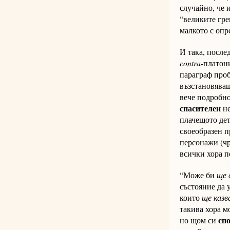
случайно, че 
“великите гре
малкото с опр
И така, после
contra
-платон
параграф про
възстановяващ
вече подробно
спасителен
не
плачещото дет
своеобразен п
персонажи (чр
всички хора п
“Може би
ще 
състояние да 
които
ще каз
такива хора м
сп
но щом си