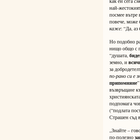
как ей сега
см
най-жестокият
посмее вътре 
повече, може
каже
: “Да, аз
Но подобно ра
нищо общо с п
биде
“душата,
всич
земно, и
за добродетел
по-рано си е з
припомняне
”
възвръщане къ
християнската
подпомага чов
(“подлата пос
Страшен съд в
„Знайте – гов
за
по-полезно