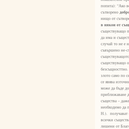
попита): “Ако 
добр
сътворено
нищо от сътвор
в някои от същ
съществуващо пр
да има и същест
случай то не е 
съвършено не-с
съществуващото,
съществуващо от
безсъщносттно. 
злото само по с
се явява източн
може да бъде до
приближаване до
същества – даже
необходимо да п
Н.). получават
всички същества
лишени от Благо