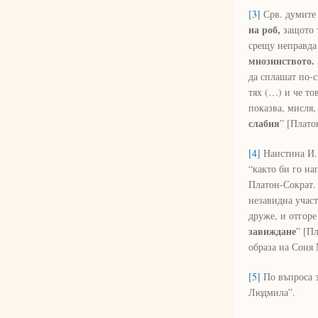
[3]
Срв. думите 
на роб,
защото т
срещу неправда
мнозинството.
да сплашат по-с
тях (…) и че то
показва, мисля,
слабия
” [Платон
[4]
Наистина И. 
“както би го на
Платон-Сократ. 
незавидна участ
друже, и отгоре
завиждане
” [П
образа на Соня 
[5]
По въпроса з
Людмила”.