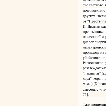
със светлото,
подчинения о
другите “вели
от “Престъпле
И. Дилман раз
престъпника 
наказание” и 
диалог “Горги
мизантропскит
произхода на 
убийството, е
Расколников, у
разглеждат ка
“паразити” (а
хора”, хора, 
мъж”) [Dilman
смесена с ути
76].
Тази концепци