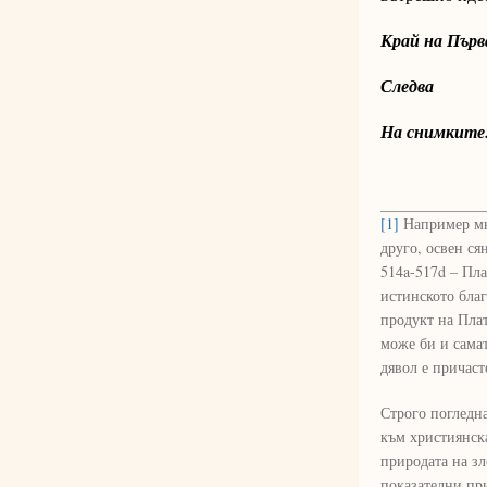
Край на Пър
Следва
На снимките:
[1]
Например мно
друго, освен ся
514a-517d – Пла
истинското благ
продукт на Плат
може би и самат
дявол е причаст
Строго погледна
към християнска
природата на зл
показателни пр