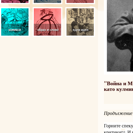
"Война и М
като кулми
Продължение
Горните спек
критики
. И
[1]