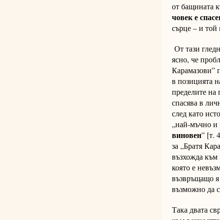
от бащината к
човек е спасе
сърце – и то
От тази гледн
ясно, че проб
Карамазови” п
в позицията н
пределите на 
спасява в лич
след като ист
„най-мъчно и 
виновен
” [т.
за „Братя Кар
възхожда към 
която е невъз
възвръщащо я 
възможно да с
Така двата св