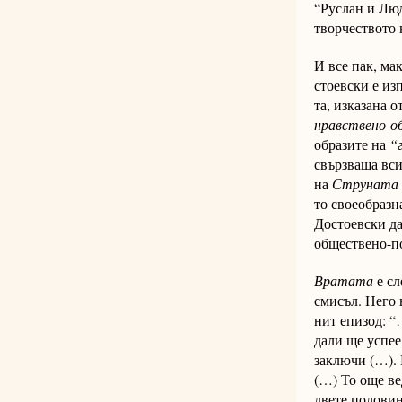
“Руслан и Люд­
творчеството н
И все пак, ма
с­тоевски е из
та, изказана о
нравс­твено-об­
образите на
“
свързваща всичк
на
Струната
то своеобразна
Достоевски да 
обществено-по­
Вратата
е сл
смисъл. Него
нит епизод: “…
дали ще ус­пе
зак­лю­чи (…). 
(…) То още вед
двете по­ло­ви