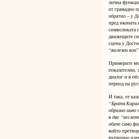
ли­ч­на функци
от грамадно пр
об­рат­но – у 
пред иконата н
сим­во­ли­ка­­та
движещите сили
сце­на у Дос­то
“железен кон”
При­ме­рите мо­
показателни, за 
диалог и в об
период на рус­к
И така, от каз
“Братя Ка­ра­м
об­раз­но ниво
в
две “неслети
оба­че само фо
който претворя
вътрешно идео