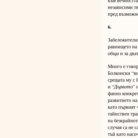
към вечността
независими тв
пред възможно
6.
Забележителни
равнището н
об­ща
и за дват
Много е говор
Болконски “вис
сре­ща­та му с 
и “
Дървото
” 
фанно конкретн
развитието на
ка­то първият ч
тайн­ст­вен тра
на безкрайното
случая са не с
тъй като насоч