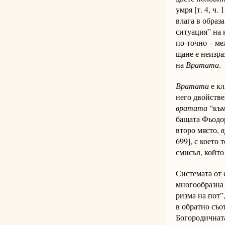
умря [т. 4, ч. 
влага в образ
ситуация” на 
по-точ­но – ме
щане е неизраз
на
Вра­тата
.
Вратата
е кл
него двойствен
вра­тата
“към 
бащата Фьодор 
второ мя­сто,
в
699], с което 
смисъл, който
Системата от с
многообразна 
ризма на пот”, 
в обратно съ­о
Богородичната 