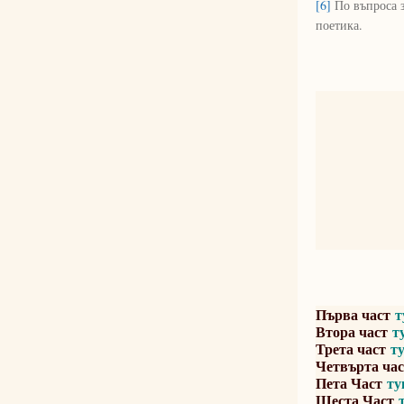
[6]
По въпроса за
поетика.
Първа част
т
Втора част
т
Трета част
т
Четвърта час
Пета Част
ту
Шеста Част
т