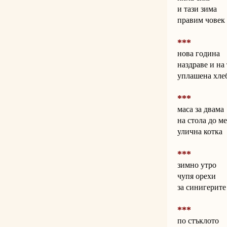
и тази зима
правим човек 
***
нова година
наздраве и на 
уплашена хле
***
маса за двама
на стола до м
улична котка
***
зимно утро
чупя орехи
за синигерите
***
по стъклото