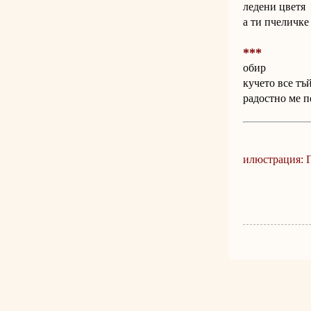
ледени цветя
а ти пчеличке 
***
обир
кучето все тъ
радостно ме 
илюстрация: 