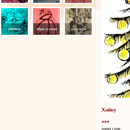
Хайку
***
няма сняг