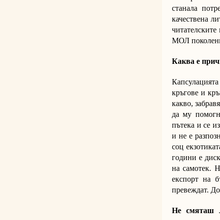
станала потр
качествена ли
читателските
МОЛ поколение
Каква е прич
Капсулацията 
кръгове и кръ
какво, забрав
да му помогн
пътека и се и
и не е разпоз
соц екзотикат
години е диск
на самотек. 
експорт на б
превеждат. До
Не смяташ л