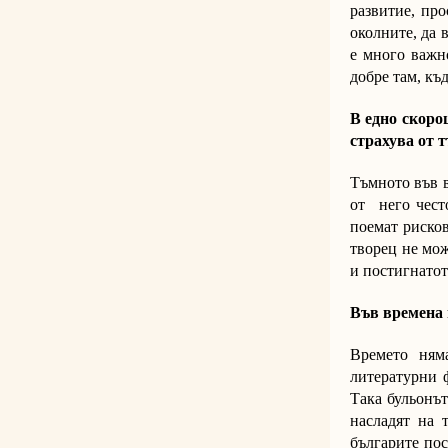
развитие, про
околните, да 
е много важно
добре там, къ
В едно скоро
страхува от 
Тъмното във в
от него често
поемат рисков
творец не мож
и постигнатот
Във времена 
Времето ням
литературни ф
Така бульонът
насладят на 
българите пос