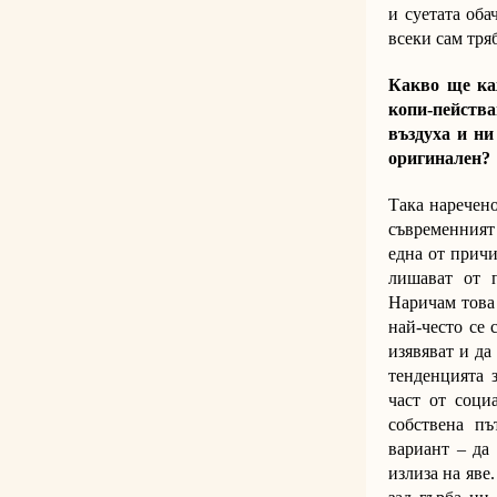
и суетата оба
всеки сам тряб
Какво ще ка
копи-пейства
въздуха и ни
оригинален?
Така наречено
съвременният 
една от причи
лишават от п
Наричам това 
най-често се 
изявяват и да
тенденцията з
част от соци
собствена пъ
вариант – да 
излиза на яве