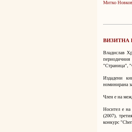
Митко Новко
ВИЗИТНА 
Владислав Хр
периодичния 
"Страница", "
Издадени кн
номинирана за
Член e на меж
Носител е на 
(2007), трет
конкурс "Cherr