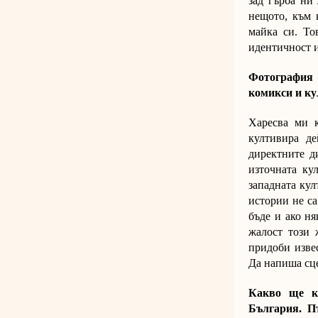
зад гърба ни
нещото, към 
майка си. То
идентичност 
Фотография и
комикси и ку
Харесва ми к
култивира де
директните д
източната ку
западната кул
истории не са
бъде и ако ня
жалост този 
придоби извес
Да напиша сце
Какво ще к
България. П