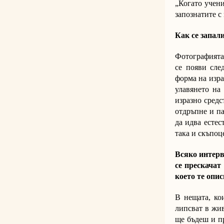
„Когато учени
запознатите с
Как се запал
Фотографията 
се появи след
форма на изра
улавянето на
изразно средс
отдръпне и па
да идва естес
така и скъпоц
Всяко интерв
се прескачат 
което те опис
В нещата, ко
липсват в жив
ще бъдеш и пр