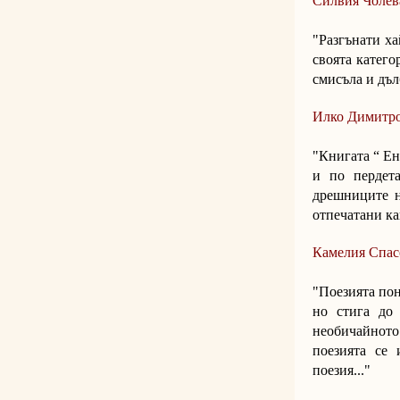
Силвия Чолев
"Разгънати х
своята катего
смисъла и дъл
Илко Димитр
"Книгата “ Енс
и по пердета
дрешниците н
отпечатани ка
Камелия Спас
"Поезията пон
но стига до 
необичайното 
поезията се 
поезия..."