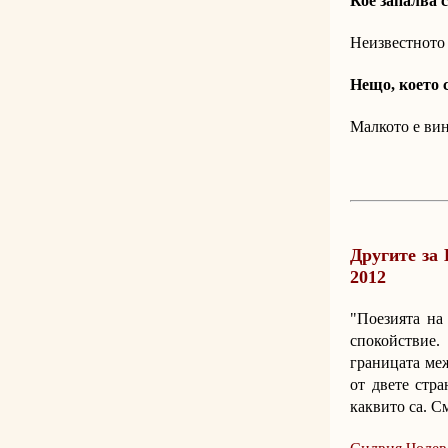
Кое запалва с
Неизвестното 
Нещо, което 
Малкото е вин
Другите за 
2012
"Поезията на
спокойствие.
границата меж
от двете стра
каквито са. С