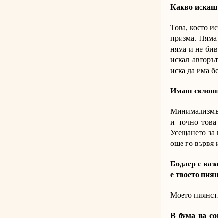
Какво искаш
Това, което и
призма. Няма 
няма и не бив
искал авторът
иска да има б
Имаш склонн
Минимализмът 
и точно това
Усещането за 
още го вървя 
Бодлер е каз
е твоето пия
Моето пиянств
В бума на со