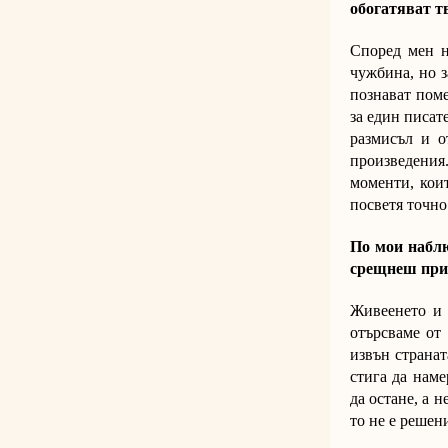
обогатяват т
Според мен н
чужбина, но з
познават поме
за един писате
размисъл и о
произведения
моменти, кои
посветя точно
По мои наблю
срещнеш приз
Живеенето и 
отърсваме от 
извън странат
стига да наме
да остане, а н
то не е решен