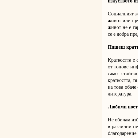
изкуството и
Социалният жи
живот или ще 
живот не е га
се е добра пре
Пишеш кратка
Краткостта е 
от тонове инф
само стойно
краткостта, т
на това обаче
литература.
Любими поети
Не обичам изб
в различни пе
благодарение 