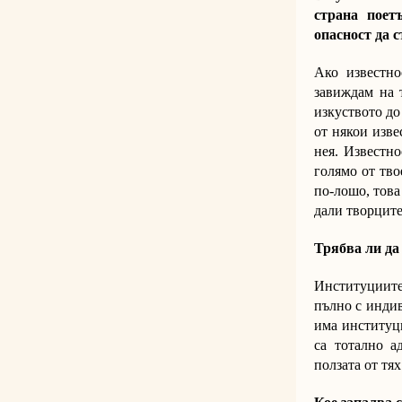
страна поет
опасност да 
Ако известно
завиждам на 
изкуството до
от някои изве
нея. Известно
голямо от тво
по-лошо, това
дали творците
Трябва ли да
Институциите
пълно с индив
има институци
са тотално а
ползата от тя