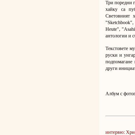
Три поредни г
хайку са пу
Световният х
"Sketchbook",
Heute", "Asah
антологии и 
Текстовете му
руски и унга
подпомагане 
други инициат
Албум с фото
интервю: Хри