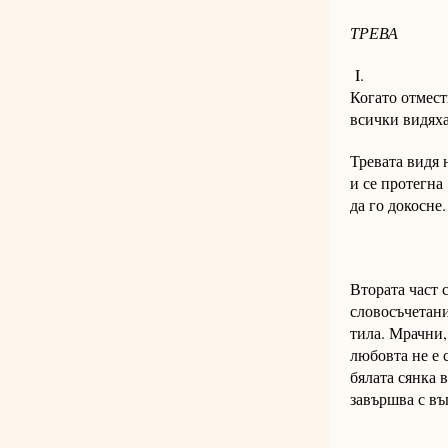
ТРЕВА
I.
Когато отмест
всички видяха
Тревата видя 
и се протегна
да го докосне.
Втората част 
словосъчетани
тила. Мрачни,
любовта не е с
бялата сянка 
завършва с въ