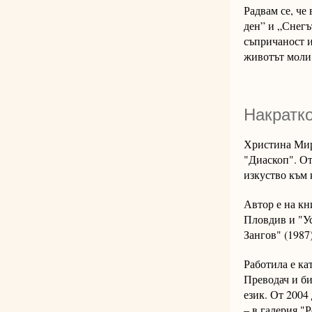
Радвам се, че
ден” и „Снегъ
съпричаност и
животът моли 
Накратко
Христина Мирч
"Диаскоп". От
изкуство към
Автор е на кн
Пловдив и "Ус
Зангов" (1987
Работила е ка
Преводач и би
език. От 2004
– в галерия "