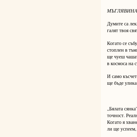
МЪГЛЯВИН
Думите са ле
галят твоя свя
Когато се съб
стоплен в тъм
ще чуеш чашат
в космоса на с
И само късчет
ще бъде улика
„Бялата сянка
точност. Реал
Когато я хван
ли ще успеем,