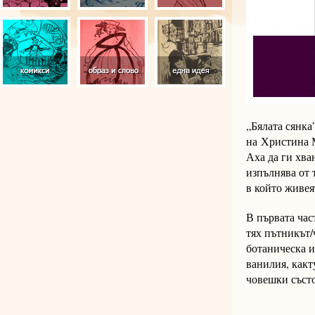
„Бялата сянка
на Христина М
Аха да ги хва
изпълнява от 
в който живея
В първата час
тях пътникът/
ботаническа и
ванилия, какт
човешки състо