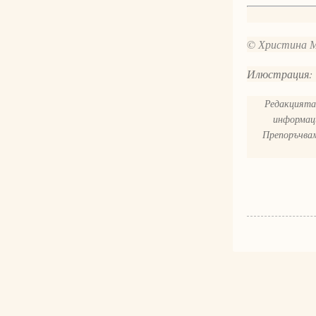
© Христина 
Илюстрация: 
Редакцията 
информаци
Препоръчвам