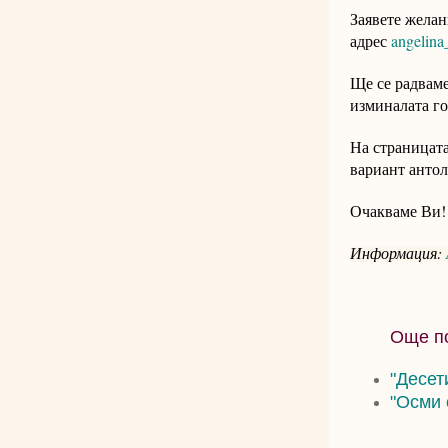
Заявете желан
адрес
angelin
Ще се радваме
изминалата го
На страницат
вариант анто
Очакваме Ви!
Информация:
Още по
"Десет
"Осми 