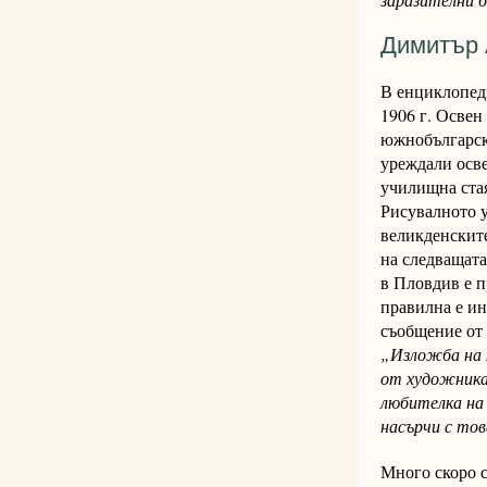
Димитър 
В енциклопеди
1906 г. Освен
южнобългарск
уреждали осве
училищна стая
Рисувалното у
великденскит
на следващата
в Пловдив е п
правилна е ин
съобщение от 
„Изложба на 
от художника 
любителка на 
насърчи с то
Много скоро с