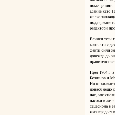
помещенията м
здание като Т
жалко заплаща
поддържане на
редактори пр
Всички тези т
контакти с де
факти били зн
довежда до ощ
правителствен
През 1904 г. 
Божинов и Мор
Но от хилядит
донася нещо с
нас, закъснел
насоки в живо
сецесиона в з
жизнерадост в