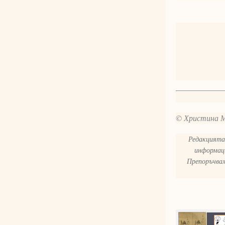
© Христина 
Редакцията 
информаци
Препоръчвам