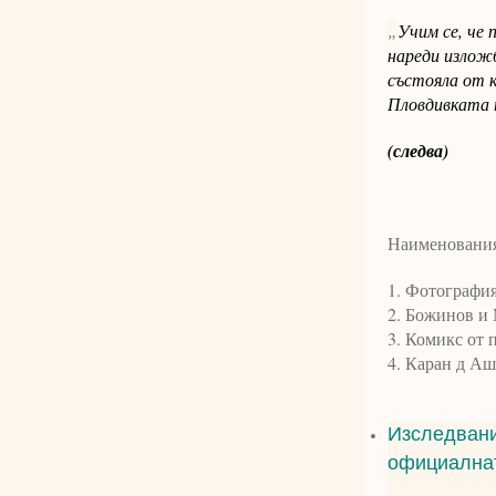
„
Учим се, че 
нареди излож
състояла от 
Пловдивката п
(следва)
Наименования
1. Фотография
2. Божинов и
3. Комикс от
4. Каран д Аш
Изследвани
официалнат