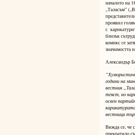
началото на 1
„Таласъм” („В
представители
проявил голям
с карикатурит
близък сътруд
комикс се зат
значимостта 
Александър Бо
”Хумористичн
години на мин
вестник „Тала
текст, но кар
освен партий
карикатурата
вестници тър
Вижда се, че 
прекратило съ