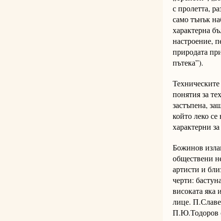
с пролетта, ра
само тънък на
характерна бъ
настроение, п
природата при
пътека”).
Техническите 
понятия за те
застъпена, за
който леко се
характерни за
Божинов изла
обществени не
артисти и бли
черти: бастун
високата яка 
лице. П.Славе
П.Ю.Тодоров е