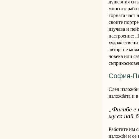
душевния си ж
многото работ
горната част 
своите портре
изучава и пей
настроение: „
художествени 
автор, не мож
човека или са
съприкосновен
София-П
След изложбит
изложбата и в
„Филибе е 
му са най-
Работите им 
изложби и се 