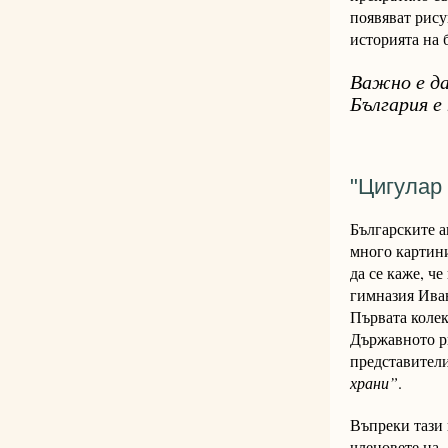
появяват рису
историята на 
Важно е да
България е
"Цигулар
Българските а
много картин
да се каже, ч
гимназия Иван
Първата колек
Държавното ри
представители
храни”
.
Въпреки тази 
членовете на 