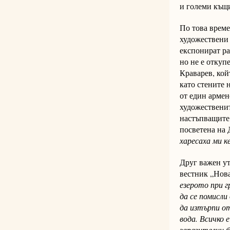
и големи къщи
По това време
художествени
експонират ра
но не е откуп
Краварев, кой
като стените 
от един армен
художественит
настъпващите 
посветена на
харесаха ми к
Друг важен ут
вестник „Нова
езерото при г
да се помисли
да изтърпи о
вода. Всичко 
заразителни б