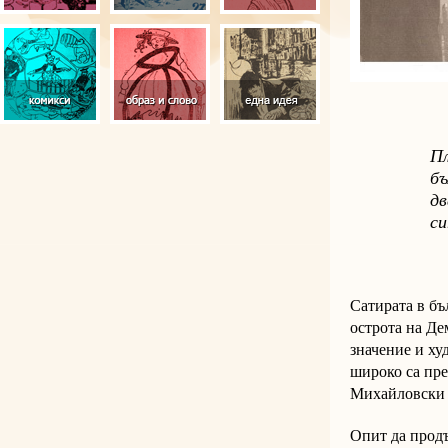
Пл
бъ
дв
си
Сатирата в бъ
острота на Де
значение и ху
широко са пре
Михайловски 
Опит да прод