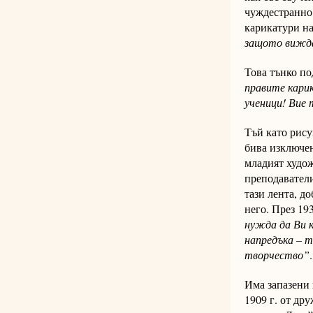
чуждестранно 
карикатури н
защото виждам
Това тънко п
правите карик
ученици! Вие 
Тъй като рису
бива изключен
младият худож
преподаватели
тази лента, д
него. През 19
нужда да Ви к
напредъка – т
творчество”
.
Има запазени 
1909 г. от др