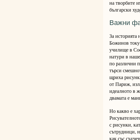
на творбите и
български худ
Важни фа
За историята 
Божинов току
училище в Соф
натури в наше
по различни п
търси смешнот
щриха рисунки
от Париж, изл
идеалното в ж
двамата е ман
Но какво е ха
Рисувателното
с рисунки, ка
сътрудници, н
как със съуче