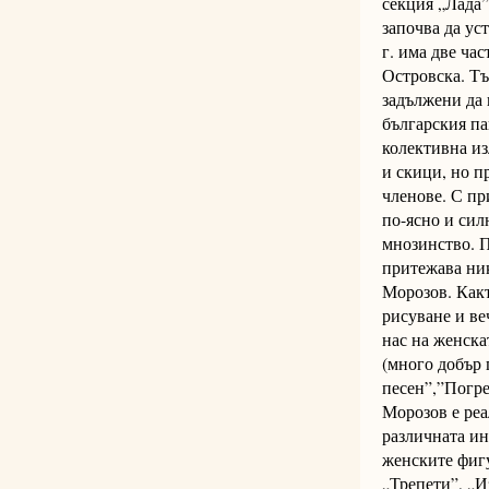
секция „Лада”
започва да ус
г. има две ча
Островска. Тъ
задължени да 
българския па
колективна из
и скици, но п
членове. С пр
по-ясно и сил
мнозинство. П
притежава ник
Морозов. Какт
рисуване и ве
нас на женска
(много добър
песен”,”Погре
Морозов е реа
различната ин
женските фигу
„Трепети”, „И