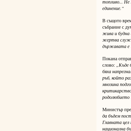
топливо... Не
единение.“
В същото вре
събрание с ду
жива и будна
жертва служит
държавата е 
Покана отправ
слово:
„Къде б
бяха напрегна
ръб, който ра
мнозина подго
критикарство 
родолюбието 
Министър пре
да бъдем пост
Главната цел 
национална бъ