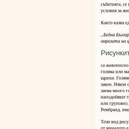
събитията, се
условия за жи
Както казва е
„Бедна Българ
омразата на ц
Рисунки
са живописно 
голяма или ма
щрихи. Голямо
закон. Някои 
заема много г
наподобяват т
или групови).
Рембранд, има
Този вид рис
от миналото е