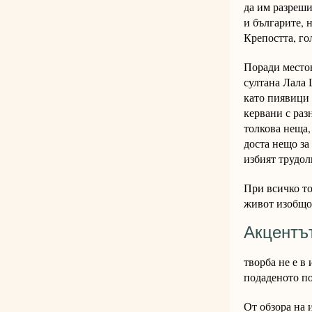
да им разреши
и българите, 
Крепостта, го
Поради местон
султана Лала 
като пиявици 
кервани с раз
толкова неща,
доста нещо за
избият трудол
При всичко то
живот изобщо
Акцентът
творба не е в 
подаденото п
От обзора на 