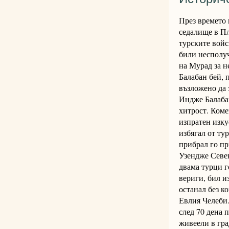
През времето 
седалище в Пл
турските войс
били несполу
на Мурад за н
Балабан бей, 
възложено да 
Индже Балабан
хитрост. Коме
изпратен изку
избягал от ту
прибрал го пр
Узендже Севен
двама турци г
вериги, бил и
останал без к
Евлия Челеби.
след 70 дена 
живеели в гра