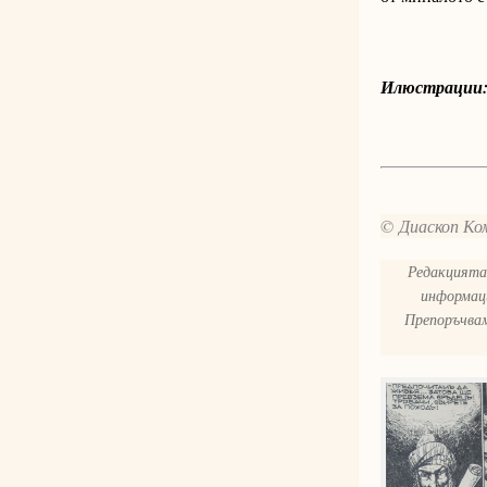
Илюстрации:
© Диаскоп Ком
Редакцията 
информаци
Препоръчвам