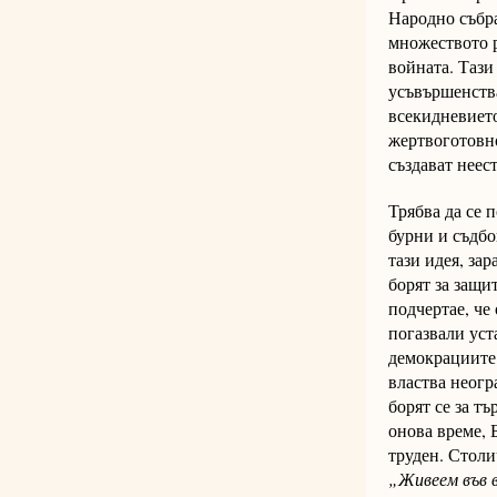
Народно събра
множеството р
войната. Тази
усъвършенства
всекидневието
жертвоготовно
създават неес
Трябва да се 
бурни и съдбо
тази идея, за
борят за защи
подчертае, че
погазвали уст
демокрациите 
властва неогр
борят се за т
онова време, 
труден. Столи
„Живеем във в