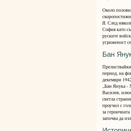
Около половин
скоропостижно
II. След няко
София като съ
руските войск
угриженост се
Бан Яну
Прелиствайки 
период, на фо
декември 1942
„Бан Янука - 
Василев, илю
светла страни
проучил с гол
за героичната
започва да изл
Историче