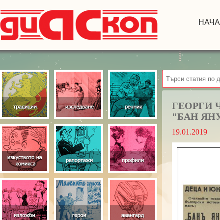
НАЧ
ГЕОРГИ 
"БАН ЯН
19.01.2019