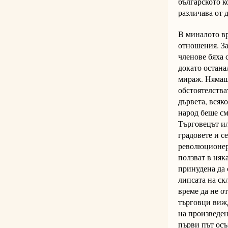
българското к
различава от 
В миналото вр
отношения. За
членове бяха 
докато остана
мираж. Нямаше
обстоятелства
дървета, всяк
народ беше см
Търговецът ил
градовете и с
революционери
ползват в няк
принудена да с
липсата на ск
време да не о
търговци вижд
на произведен
първи път осъ