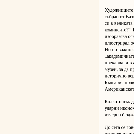
Художниците 
събран от Ваз
си в великата
комиксите?”. 
изобразява ос
илюстрирал ос
Но по-важно е
„академичната
прекарвали в
музеи, за да 
исторично вер
България прав
Американскат
Колкото пък д
ударни иконом
изчерпа бюдже
До сега се го
отношение ник