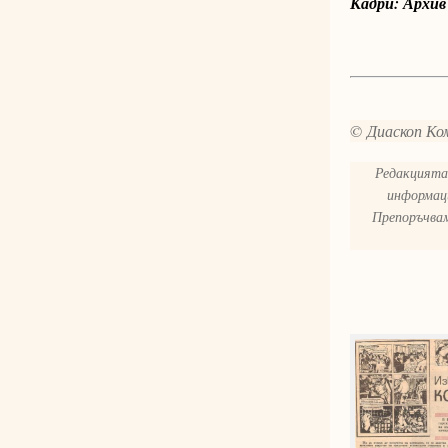
Кадри: Архив
© Диаскоп Ком
Редакцията 
информаци
Препоръчвам