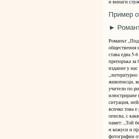
и винаги служ
Пример о
► Р
оманъ
Романът „Под 
обществения н
става едва 5-
препоръка за 
издание у нас
„литературно 
живописци, ко
учители по ри
илюстриране н
ситуация, ней
всичко това е
описва, с как
памет: „Той б
и кожуси и пр
фотографии от