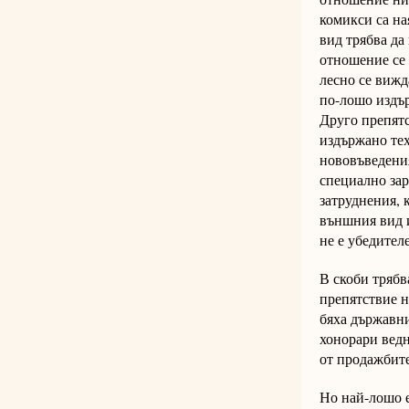
комикси са на
вид трябва да
отношение се 
лесно се вижд
по-лошо издър
Друго препятс
издържано тех
нововъведения
специално зар
затруднения, 
външния вид и
не е убедител
В скоби трябва
препятствие н
бяха държавни
хонорари ведн
от продажбите
Но най-лошо е