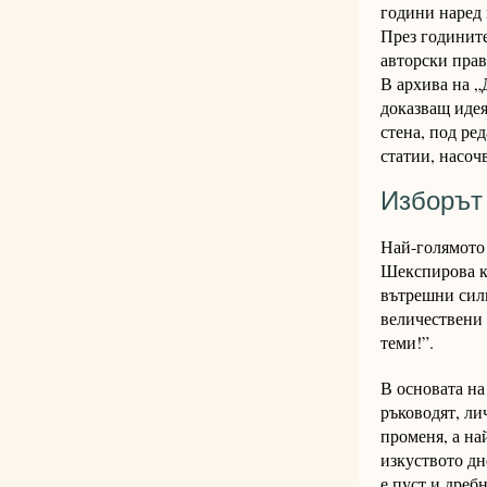
години наред 
През годините
авторски прав
В архива на „
доказващ идея
стена, под ре
статии, насоч
Изборът
Най-голямото 
Шекспирова ко
вътрешни сили
величествени 
теми!”.
В основата на
ръководят, ли
променя, а на
изкуството дн
е пуст и дреб