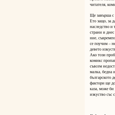
читателя, коми
Ще завърша с 
Ето защо, за 
наследство и 
страни и днес
ние, съвремен
се поучим – н
девето изкуст
Ако този проб
комикс пропаг
съвсем недост
малка, бедна 
българското д
фактори ще до
каза, може би
изкуство със 