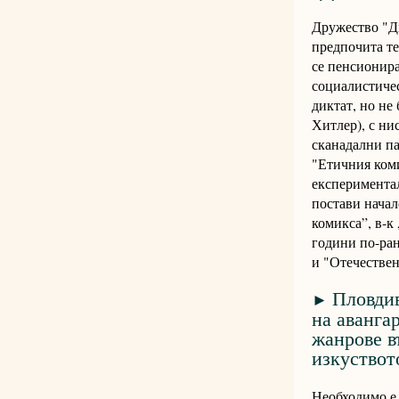
Дружество "Д
предпочита т
се пенсионира
социалистиче
диктат, но не 
Хитлер), с ни
сканадални па
"Етичния коми
експеримента
постави начал
комикса”, в-к
години по-ран
и "Отечествен
Пловдив
►
на аванга
жанрове в
изкуствот
Необходимо е 