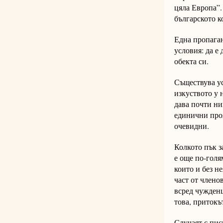
цяла Европа”.
българското к
Една пропаган
условия: да е
обекта си.
Съществува ус
изкуството у 
дава почти ни
единични проя
очевидни.
Колкото пък з
е още по-голя
които и без н
част от члено
всред чужденц
това, притокъ
Случаят с пис