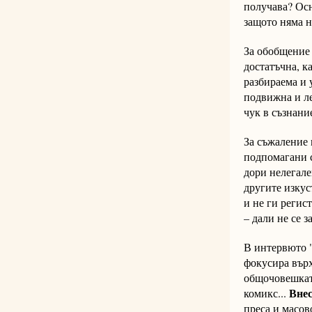
получава? Осн
защото няма н
За обобщение 
достатъчна, к
разбираема и 
подвижна и лес
чук в съзнани
За съжаление 
подпомагани с
дори нелегале
другите изкус
и не ги регист
– дали не се 
В интервюто "
фокусира върх
общочовешката
Внес
комикс...
преса и масов