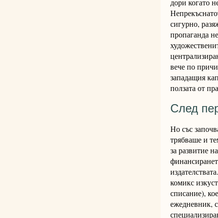
дори когато н
Непрекъснатот
сигурно, разя
пропаганда не
художественит
централизиран
вече по причи
западащия кап
ползата от пр
След пе
Но със започв
трябваше и те
за развитие н
финансирането
издателствата
комикс изкуст
списание), ко
ежедневник, с
специализиран