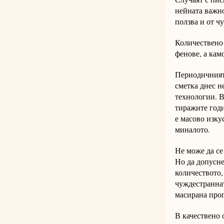
нейната важно
ползва и от ч
Количествено 
фенове, а кам
Периодичният 
сметка днес н
технологии. В
тиражите годиш
е масово изку
миналото.
Не може да се
Но да допусне
количеството,
чуждестраннат
масирана проп
В качествено 