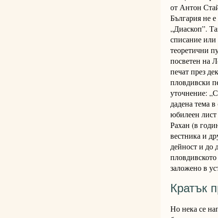
от Антон Стай
България не е
„Диаскоп”. Та
списание или 
теоретични п
посветен на Л
печат през де
пловдивски пе
уточнение: „С
дадена тема в
юбилеен лист 
Рахан (в годи
вестника и др
дейност и до д
пловдивското 
заложено в ус
Кратък п
Но нека се на