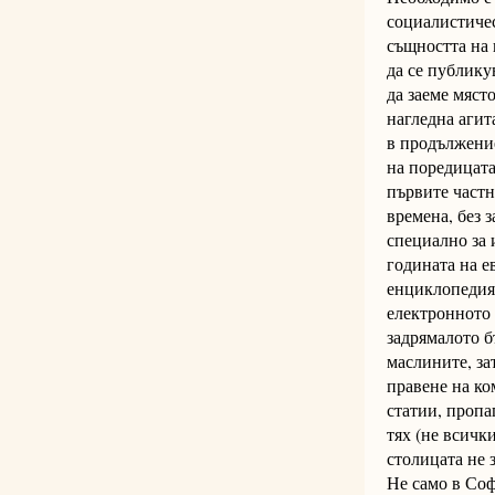
социалистичес
същността на 
да се публику
да заеме мяст
нагледна агит
в продължение
на поредицата
първите частн
времена, без 
специално за 
годината на е
енциклопедият
електронното 
задрямалото б
маслините, за
правене на ко
статии, пропа
тях (не всичк
столицата не 
Не само в Соф