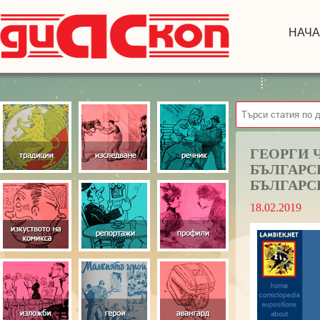
НАЧ
ГЕОРГИ 
БЪЛГАРС
БЪЛГАРС
18.02.2019