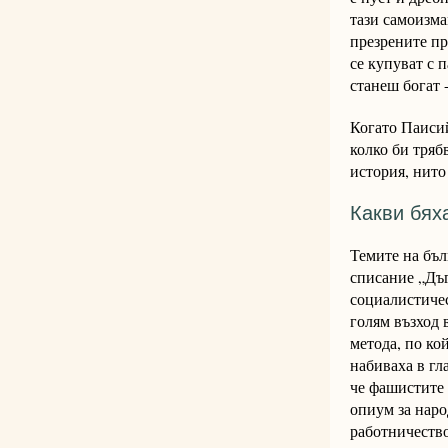
тази самоизма
презрените пр
се купуват с 
станеш богат -
Когато Паисий
колко би тряб
история, нито
Какви бях
Темите на бъл
списание „Дъг
социалистичес
голям възход 
метода, по ко
набиваха в гл
че фашистите 
опиум за народ
работничество