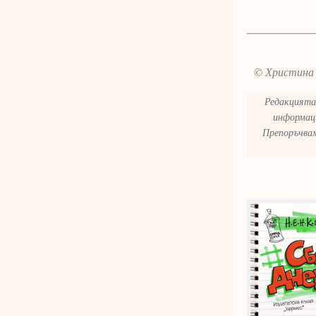
© Христина
Редакцията 
информаци
Препоръчвам