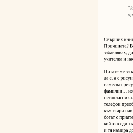
"И
пр
Свърших книга
Причината? Вс
забавлявах, д
учителка и на
Питате ме за к
да е, а с рис
намесват рису
фамилии… изоб
петокласника.
телефон преоб
към стари нав
богат с прият
който в един 
и тя намира д