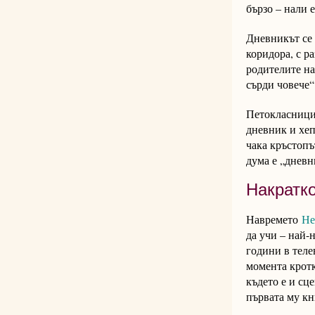
бързо – нали е
Дневникът се ч
коридора, с р
родителите на
сърди човече“
Петокласници,
дневник и хеп
чака кръстопъ
дума е „дневн
Накратко
Навремето
Не
да учи – най-
години в теле
момента кротк
където е и сц
първата му кн