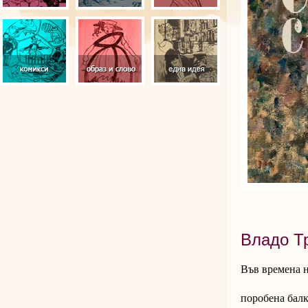
Владо Тр
Във времена н
поробена балк