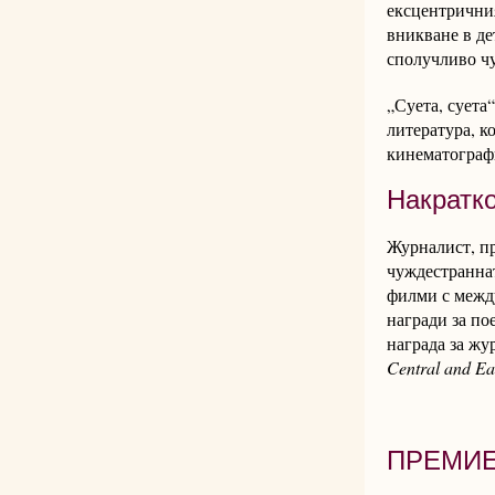
ексцентричния
вникване в де
сполучливо чу
„Суета, суета
литература, к
кинематограф
Накратко
Журналист, пр
чуждестранна
филми с межд
награди за по
награда за ж
Central and Ea
ПРЕМИ