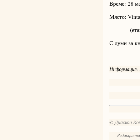
Време:
28 м
Място: Vinta
(етаж 1, в
С думи за к
Информация: 
© Диаскоп Ком
Редакцията 