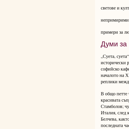
светове и кул
непримирими 
примери за лю
Думи за 
„Суета, суета
исторически р
софийско кафе
началото на Х
реплики между
В общо петте 
красивата съп
Стамболов; чу
Италия, след 
Белчева, какт
последната ча