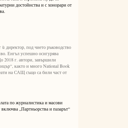
ратурни достойнства и с хонорари от
ва.
ят
ù
директор, под чието ръководство
иво. Енгъл успешно осигурява
о 2018 г. автори, завършили
ицър“, както и много National Book
еати на САЩ също са били част от
лата по журналистика и масови
 включва „Партньорства и пазарът“