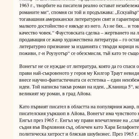
1963 г., творбите на писателя реално остават незабеле
романите ми“, спомня си той и продължава: „Ескуайър“
тогавашния американски литературен свят и гарантираш
малкото достойнство е някъде из него. Аз не бях... и то
качество човек.“ Фаустовската сделка – жертването на 
продаващия се жанр художествена литература – го оста
литературно признание за изданията с твърди корици н
поживи, г-н Роузуотър“ се обезсмисля, тъй като те също
Вонегът не се нуждае от литература, която да го спаси о
прави най-съкровеното у героя му Килгор Траут невиди
внесе научно-фантастичната си естетика – един неизбе
идеи. Той написва такъв роман на идеи, „Кланица 5“, ко
великият му роман, в град Айова.
Като първият писател в областта на популярния жанр, 
писателския уъркшоп в Айова, Вонегът има чувството на
Енгъл през 1965 г. Енгъл му прави впечатление на „слаб
съдия във Върховния съд, облечен като Хари Белафонт
политическа хитрост и бляскав шоубизнес. През 1965 г.