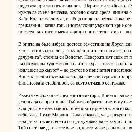
подскача при тази възможност. „Парите ми трябваха. 
нужда да сменя пейзажа, особено онази среда, лишена 
Кейп Код не ме четяха, изобщо нищо не четяха, така че 
гражданин,” казва той. Писателският уъркшоп крие об
писател на книги с меки корици в известен автор на л
В опита да бъде избран достоен заместник на Лоуел, ед
Енгъл потвърдил, че „аз съм действително писател, оба
дечурлига”, спомня си Вонегът. Невероятният скок от п
на популярна художествена литература – което го оста
изплашен до смърт“ – до световно признатия писателс
Вонегът точно възможността да спечели сериозното приз
финансовата стабилност, от която отчаяно се нуждае.
Изведнъж озовал се сред елитни автори, Вонегът започв
усилия да се преоткрие. Тъй като образованието му е ос
всъщност не е чел много от великите романи, които кол
отбелязва Томас Марвин. Това означава, че „за първи пъ
говори за писане, което го принуждава да се замисли по
Той се старае да изчете всичко, което може да намери, в