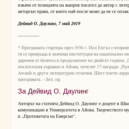
изкачи от позицията на жанров писател до автор с лите
авторски права, от които най-после може да не се оплак
Дейвид О. Даулинг, 7 май 2019
---------------
* Програмата стартира през 1936 г. Пол Енгъл е втори
тя се превръща в значима институция на национално н
дарения от бизнеса в продължение на двайсет години. Д
писателския уършкоп в Айова, печелят 17 награди „Пул
Awards и други литературни отличия. Шест поети-лаур
програмата. – Бел. пр.
За Дейвид О. Даулинг
Авторът на статията
Дейвид О. Даулинг е доцент в Шко
комуникации в Университета в Айова. Творчеството му
и „Протежетата на Емерсън“.