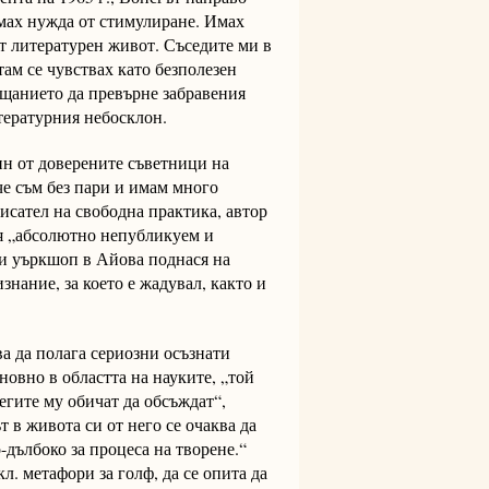
Имах нужда от стимулиране. Имах
от литературен живот. Съседите ми в
там се чувствах като безполезен
ещанието да превърне забравения
итературния небосклон.
ин от доверените съветници на
че съм без пари и имам много
исател на свободна практика, автор
вя „абсолютно непубликуем и
ки уъркшоп в Айова поднася на
нание, за което е жадувал, както и
а да полага сериозни осъзнати
новно в областта на науките, „той
егите му обичат да обсъждат“,
т в живота си от него се очаква да
-дълбоко за процеса на творене.“
кл. метафори за голф, да се опита да