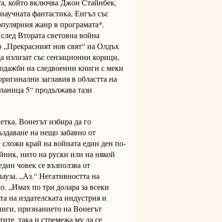
та, който включва Джон Стайнбек,
научната фантастика, Енгъл със
опулярния жанр в програмата*.
 след Втората световна война
 „Прекрасният нов свят“ на Олдъх
а излизат със сензационни корици,
одажби на следвоенни книги с меки
оригинални заглавия в областта на
Кланица 5“ продължава тази
метка, Вонегът избира да го
ъздаване на нещо забавно от
 сложи край на войната един ден по-
йник, нито на руски или на някой
един човек се възползва от
ауза. „Аз.“ Негативността на
о. „Имах по три долара за всеки
та на издателската индустрия и
ниги, признанието на Вонегът
ите, така и стремежа му да се