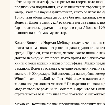
обясни правилната форма и ритъм на творческото писа
предизвиква подмятания, че е незначителен търговец 
жанр, „банална научна фантастика“, както се изразява 
Точно тази обида щеше да остане без последствия, ако 
Вонегът Джон Ървинг, който скача в негова защита, пр
бар – класическа драматична сцена в град Айова от 196
същност на любимия му ментор.
Когато Вонегът с Норман Мейлър споделя, че пише за сп
стигмата на масовия пазар ще направи трудно влизанет
среди. „Прав си, като казваш, че това, което пиша, е л
Докато периодичната преса, която приютява научно-фан
книги с меки корици направо процъфтява. Малко преди
уъркшоп, Вонегът осъзнава, че едно резюме и начална г
аванс от 3 000 долара. Той започва да наподобява коме
Wirter“ – хита на „Бийтълс“ от 1966 г.: „Ако наистина 
за една нощ ти донася милион.“ На въртящи конзоли в д
мъдрят първите романи на Вонегът „Сирените от Тита
стратегическа база, признава той по-късно, с нискокач
Макар че „Котешка люлка“ предизвиква положителни к