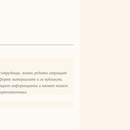
 сътрудници, които редовно изпращат
формя материалите и ги публикува.
изират информацията и вземат назаем
първоизточника.