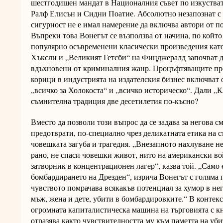
шестгодишен мандат в Националния съвет по изкуства
Ралф Елисън и Сидни Поатие. Абсолютно незапознат с 
сигурност не е имал намерение да включва автори от п
Въпреки това Вонегът се възползва от начина, по който
популярно осъвременени класически произведения като
Хъксли и „Великият Гетсби“ на Фицджералд започват д
вдъхновени от криминалния жанр. Процъфтяващите пр
корици в индустрията на издателския бизнес включват 
„всичко за Холокоста“ и „всичко историческо“. Дали „
съмнителна традиция две десетилетия по-късно?
Вместо да позволи този въпрос да се задава за негова с
предотврати, по-специално чрез деликатната етика на с
човешката загуба и трагедия. „Внезапното нахлуване не
рано, не спаси човешки живот, нито на американски во
затворник в концентрационен лагер“, казва той. „Само 
бомбардирането на Дрезден“, изрича Вонегът с голяма п
чувството помрачава всякакъв потенциал за хумор в нег
мъж, жена и дете, убити в бомбардировките.“ В контекс
огромната капиталистическа машина на търговията с к
отразява както чувствителността му към паметта на убит