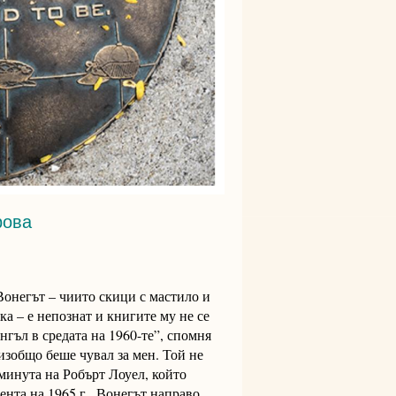
рова
Вонегът – чиито скици с мастило и
ка – е непознат и книгите му не се
гъл в средата на 1960-те”, спомня
 изобщо беше чувал за мен. Той не
минута на Робърт Лоуел, който
сента на 1965 г., Вонегът направо