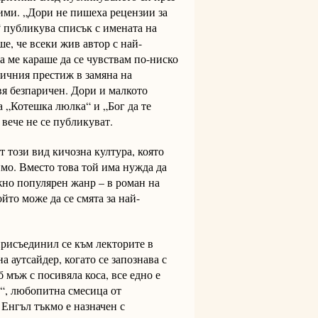
жими. „Дори не пишеха рецензии за
 публикува списък с имената на
е, че всеки жив автор с най-
ва ме караше да се чувствам по-ниско
личния престиж в замяна на
вя безпаричен. Дори и малкото
а „Котешка люлка“ и „Бог да те
 вече не се публикуват.
т този вид кичозна култура, която
мо. Вместо това той има нужда да
жно популярен жанр – в роман на
йто може да се смята за най-
присъединил се към лекторите в
 аутсайдер, когато се запознава с
 мъж с посивяла коса, все едно е
е“, любопитна смесица от
 Енгъл тъкмо е назначен с