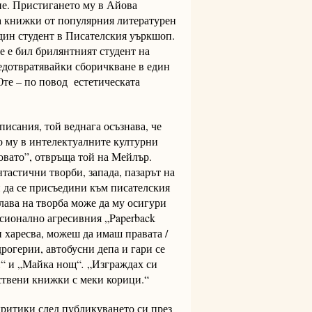
не. Пристигането му в Айова
на книжки от популярния литературен
един студент в Писателския уъркшоп.
не е бил брилянтният студент на
едотвратявайки сборичкване в един
0те – по повод естетическата
исания, той веднага осъзнава, че
о му в интелектуалните културни
ековато”, отвръща той на Мейлър.
тастични творби, запада, пазарът на
 да се присъедини към писателския
лава на творба може да му осигури
рсионално агресивния „Paperback
ти харесва, можеш да имаш правата /
рогерии, автобусни депа и гари се
н“ и „Майка нощ“
.
„Изграждах си
ествени книжки с меки корици.“
ритики след публикуването си през