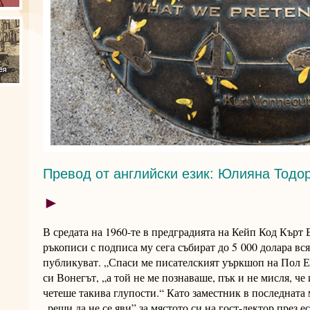
Превод от английски език: Юлияна Тодо
►
В средата на 1960-те в предградията на Кейп Код Кърт 
ръкописи с подписа му сега събират до 5 000 долара вся
публикуват. „Спаси ме писателският уъркшоп на Пол Ен
си Вонегът, „а той не ме познаваше, пък и не мисля, че
четеше такива глупости.“ Като заместник в последната 
„реши да не се яви” за мястото си на гост-лектор през е