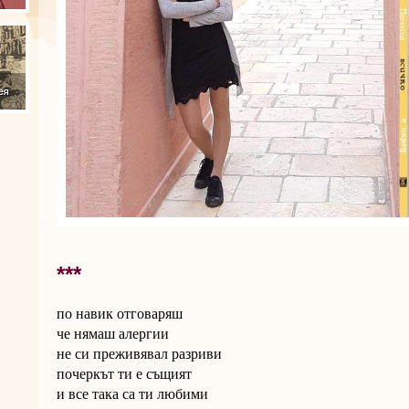
***
по навик отговаряш
че нямаш алергии
не си преживявал разриви
почеркът ти е същият
и все така са ти любими