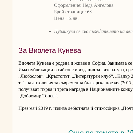
Оформление: Неда Ангелова
Брой страници: 68
Цена: 12 лв.
Публикува се със съдействието на ав
За Виолета Кунева
Виолета Кунева е родена и живее в София. Занимава се
Има публикации в сайтове и издания за литература, ср
„Любослов“, „Кръстопът, „Литературен клуб“, „Кадър 2
т. 1 на антология за съвременна българска поезия (201
получават първа и трета награда в Националните конку
„Добромир Тонев“.
През май 2019 г. излиза дебютната й стихосбирка „Почт
Още по темата в "