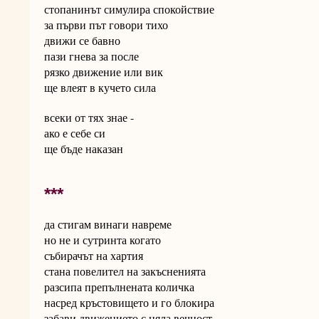
стопанинът симулира спокойствие
за първи път говори тихо
движи се бавно
пази гнева за после
рязко движение или вик
ще влеят в кучето сила
всеки от тях знае -
ако е себе си
ще бъде наказан
***
да стигам винаги навреме
но не и сутринта когато
събирачът на хартия
стана повелител на закъсненията
разсипа препълнената количка
насред кръстовището и го блокира
забави движението с цяла вечност