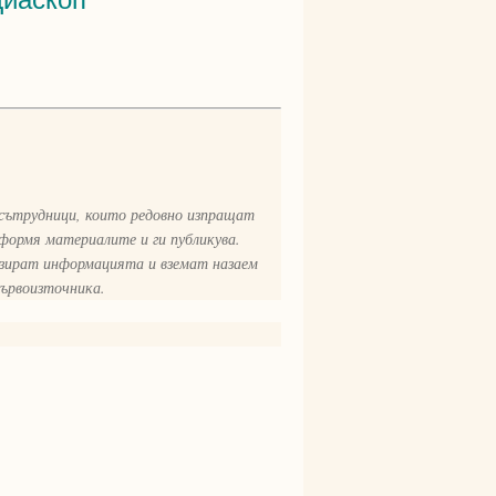
 сътрудници, които редовно изпращат
формя материалите и ги публикува.
изират информацията и вземат назаем
първоизточника.