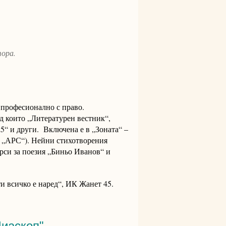
тора.
 професионално с право.
ед които „Литературен вестник“,
5“ и други. Включена е в „Зоната“ –
7, „АРС“). Нейни стихотворения
рси за поезия „Биньо Иванов“ и
и всичко е наред“, ИК Жанет 45.
Диаскоп"