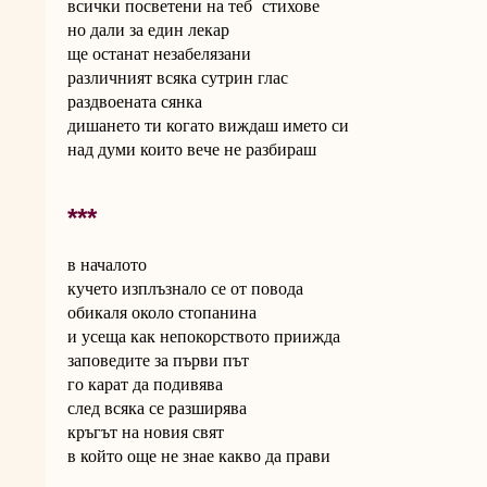
всички посветени на теб стихове
но дали за един лекар
ще останат незабелязани
различният всяка сутрин глас
раздвоената сянка
дишането ти когато виждаш името си
над думи които вече не разбираш
***
в началото
кучето изплъзнало се от повода
обикаля около стопанина
и усеща как непокорството приижда
заповедите за първи път
го карат да подивява
след всяка се разширява
кръгът на новия свят
в който още не знае какво да прави