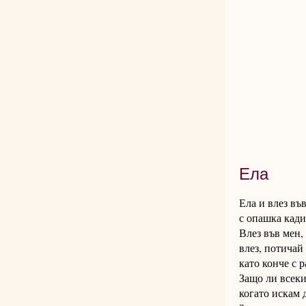
Ела
Ела и влез въ
с опашка кади
Влез във мен,
влез, потичай
като конче с 
Защо ли всеки
когато искам д