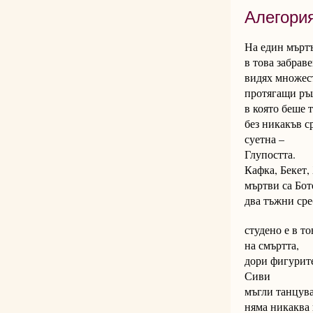
Алегори
На един мърт
в това забрав
видях множес
протягащи ръц
в която беше т
без никакъв с
суетна –
Глупостта.
Кафка, Бекет,
мъртви са Бот
два тъжни сре
студено е в то
на смъртта,
дори фигурите
Сиви
мъгли танцува
няма никаква