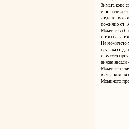
Зимата кове с
и не излиза от
Ледени чукове
по-силно от 
Момчето съби
и тръгва за то
На момичето м
научава се да
и вместо пре
вижда звезди 
Момчето повеч
в страната на 
Момичето прес