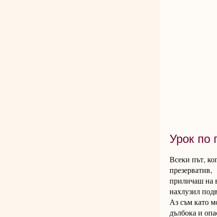
Урок по 
Всеки път, ко
презерватив,
приличаш на 
нахлузил под
Аз съм като м
дълбока и опа