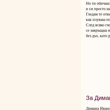
Но ти обичаш
и си просто 
Гледам те отв
как плуваш по
След всяко гм
се завръщаш н
без дъх, като 
За Дима
Димана Иванов