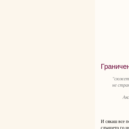
Граниче
"сюжети
не стра
Аксини
И сякаш все п
слънцето го н