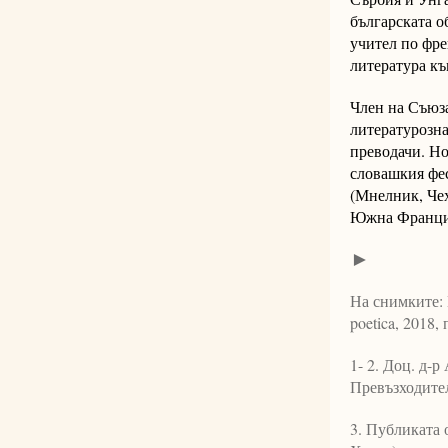
българската о
учител по фре
литература къ
Член на Съюз
литературозна
преводачи. Но
словашкия фе
(Мнелник, Чех
Южна Франци
►
На снимките: 
poetica, 2018,
1- 2. Доц. д-
Превъзходител
3. Публиката о