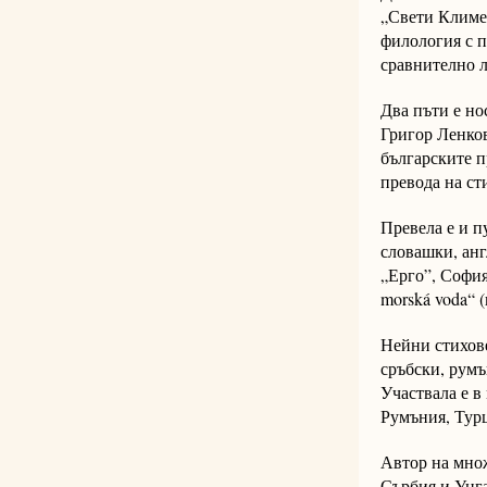
„Свети Климен
филология с п
сравнително л
Два пъти е но
Григор Ленков
българските п
превода на ст
Превела е и п
словашки, анг
„Ерго”, София
morská voda“ (и
Нейни стихове
сръбски, румъ
Участвала е в
Румъния, Турц
Автор на множ
Сърбия и Унга