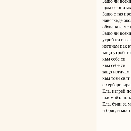
Защо ли всеки
щом се опитам
Защо е таз пр
навсякъде око
обхванала ме 
Защо ли всеки
утробата изга
изтичам пак к
защо утробата
към себе си
към себе си
защо изтичам 
към този свят
с хербаризира
Ела, изгрей п
във мойта плъ
Ела, бъди за м
и бряг, и мос