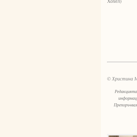
Хохел)
© Христина 
Редакцията 
информаци
Препоръчвам