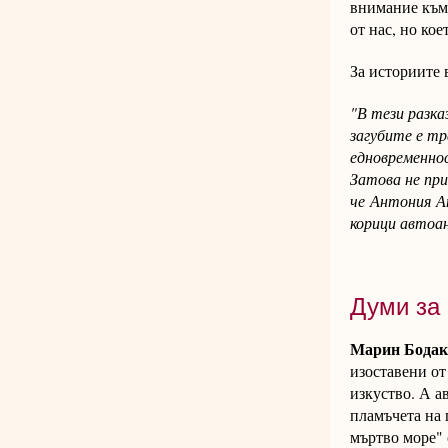
внимание към 
от нас, но ко
За историите
"В тези разка
загубите е тр
едновременно
Затова не при
че Антония Ап
корици автоа
Думи за 
Марин Бодак
изоставени от
изкуство. А а
пламъчета на 
мъртво море" 