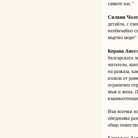
самите нас."
Силвия Чоле
детайла, с ез
необичайно сю
мъртво море“ 
Керана Анге
българската л
читатели, кои
на разказа, ка
излиза от рам
ограничен отр
мъж и жена. (
взаимоотношен
Във всички ис
обединява раз
общо повеств
Езикът на Ант