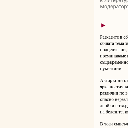
в Литерату
Модератор:
►
Разказите в с
общата тема з
подценявани, 
преминаваме и
същевременно 
пукнатини.
Авторът ни от
ярка поетична
различни по в
опасно неразл
двойки с твър
на белезите, к
В този смисъл