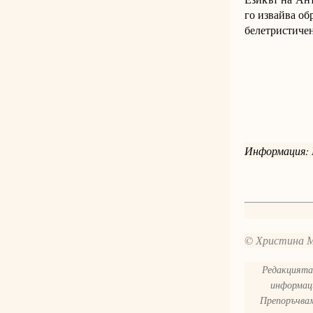
го извайва об
белетристичен
Информация: 
© Христина 
Редакцията 
информаци
Препоръчвам