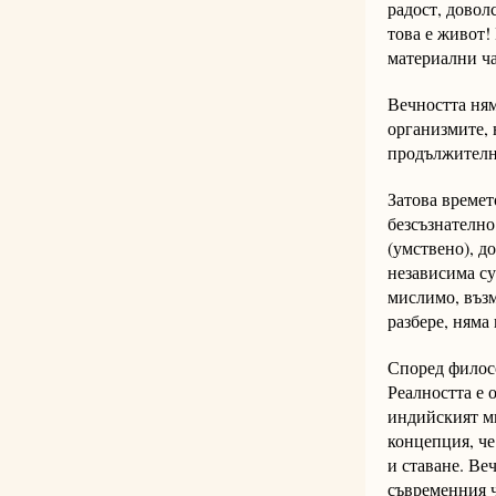
радост, довол
това е живот!
материални ч
Вечността ням
организмите, 
продължително
Затова времето
безсъзнателно
(умствено), д
независима су
мислимо, възм
разбере, няма
Според филосо
Реалността е 
индийският м
концепция, че
и ставане. Ве
съвременния 