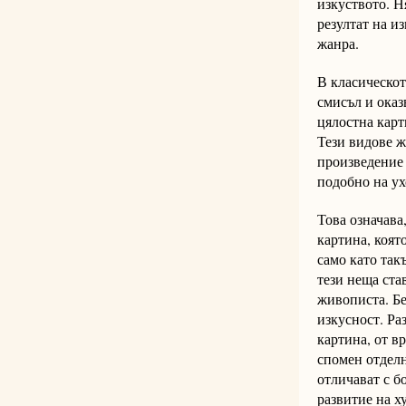
изкуството. Н
резултат на и
жанра.
В класическот
смисъл и оказ
цялостна карти
Тези видове ж
произведение 
подобно на ух
Това означава
картина, коят
само като так
тези неща ста
живописта. Бе
изкусност. Ра
картина, от в
спомен отделн
отличават с б
развитие на х