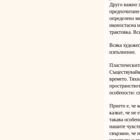
Друго важно з
предпочитане 
определено мя
иконостасна ик
трактовка. Вс
Всяка художес
изпълнение.
Пластическите
Съществувайки
времето. Тяхн
пространствот
особености: с
Прието е, че 
казват, че не
такава особен
нашите чувств
свързани, че 
чувствата и з