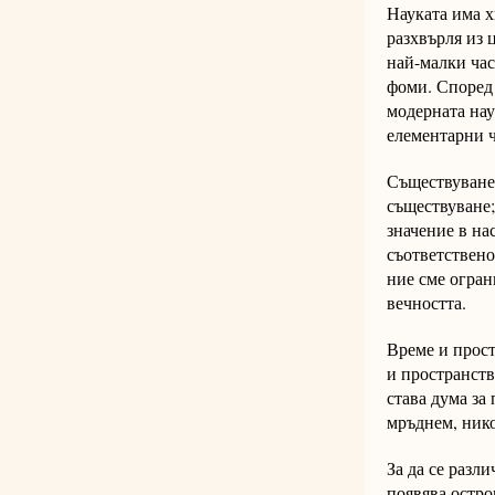
Науката има х
разхвърля из 
най-малки час
фоми. Според 
модерната нау
елементарни ч
Съществуванет
съществуване;
значение в нас
съответствено
ние сме огран
вечността.
Време и прост
и пространств
става дума за
мръднем, нико
За да се разли
появява остро