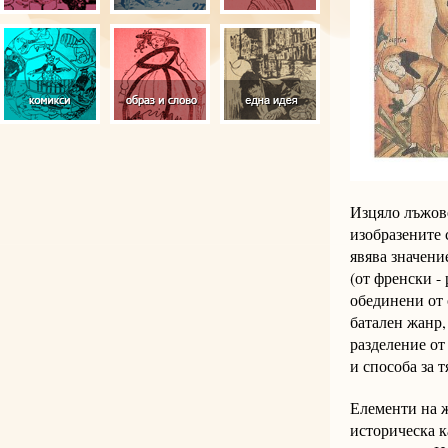
Изцяло лъжове
изобразените 
явява значени
(от френски -
обединени от 
батален жанр,
разделение от
и способа за 
Елементи на ж
историческа к