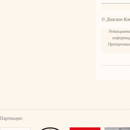
© Диаскоп Ком
Редакцията 
информаци
Препоръчвам
Партньори: