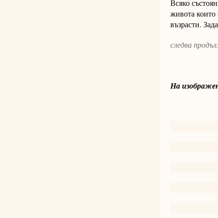
Всяко състоян
живота които 
възрасти. Зад
следва продъ
На изображе