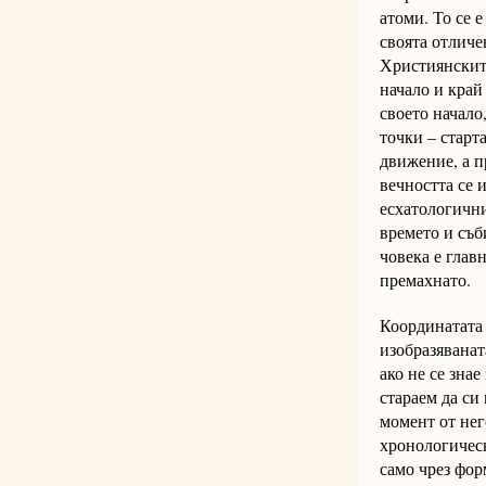
атоми. То се 
своята отличе
Християнските
начало и край
своето начало
точки – старт
движение, а п
вечността се 
есхатологични
времето и съб
човека е глав
премахнато.
Координатата 
изобразяванат
ако не се зна
стараем да си
момент от нег
хронологическ
само чрез фор