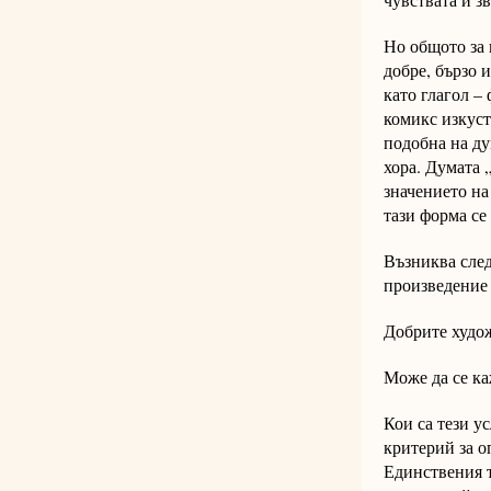
Но общото за 
добре, бързо и
като глагол –
комикс изкуст
подобна на ду
хора. Думата 
значението на
тази форма се
Възниква след
произведение 
Добрите худо
Може да се ка
Кои са тези у
критерий за о
Единствения т