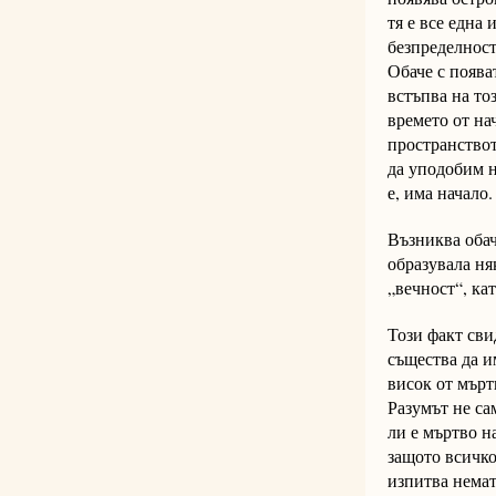
тя е все една
безпределност
Обаче с появат
встъпва на то
времето от на
пространствот
да уподобим н
е, има начало.
Възниква обач
образувала ня
„вечност“, ка
Този факт сви
същества да и
висок от мърт
Разумът не са
ли е мъртво н
защото всичко
изпитва немат