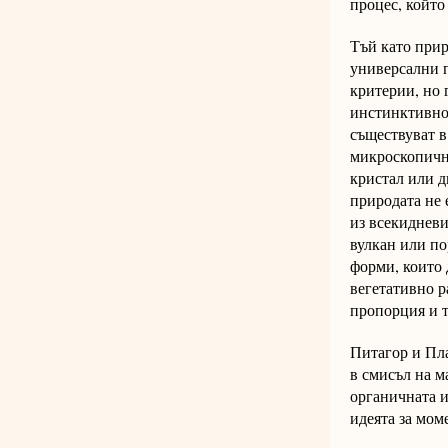
процес, който
Тъй като прир
универсални п
критерии, но 
инстинктивно 
съществуват в
микроскопични
кристал или д
природата не 
из всекидневи
вулкан или по
форми, които 
вегетативно р
пропорция и т
Питагор и Пла
в смисъл на м
органичната и
идеята за мом