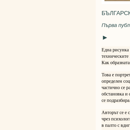
БЪЛГАРС
Първа публ
►
Една рисунка 
техническите 
Как образната
Това е портре
определен со
частично се р
обстановка и 
се подразбира
Авторът се е 
чрез психолог
в палто с вдиг