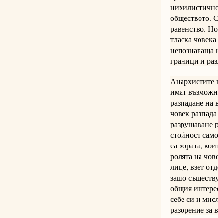
нихилистично 
обществото. С
равенство. Но
тласка човека
непознаваща н
граници и раз
Анархистите н
имат възможно
разпадане на 
човек разпада
разрушаване р
стойност само
са хората, кои
ролята на чов
лице, взет отд
защо съществу
общия интерес
себе си и мис
разорение за 