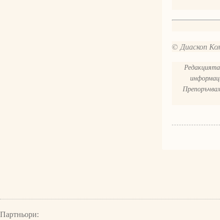
© Диаскоп Ком
Редакцията 
информаци
Препоръчвам
Партньори: