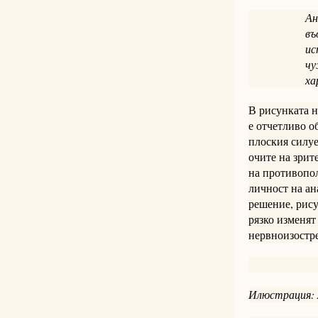
Ан
въ
ис
чу
ха
В рисунката 
е отчетливо о
плоския силуе
очите на зрит
на противопол
личност на ан
решение, рис
рязко изменят
нервноизостре
Илюстрация: 