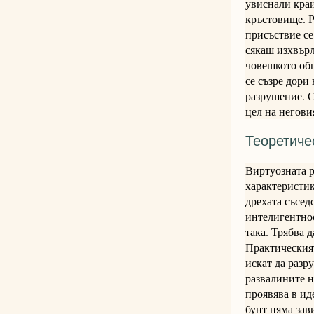
увиснали краи
кръстовище. Р
присъствие се
сякаш изхвърл
човешкото общ
се съзре дори
разрушение. С
цел на негови
Теоретиче
Виртуозната р
характеристик
дрехата съсед
интелигентнос
така. Трябва 
Практическият
искат да разр
развалините н
проявява в ид
бунт няма зав