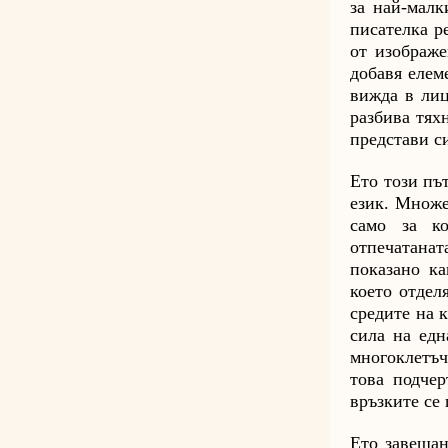
за най-малк
писателка р
от изображе
добавя елем
вижда в лиц
разбива тях
представи си
Ето този пъ
език. Множе
само за ко
отпечатанат
показано ка
което отдел
средите на 
сила на едн
многоклетъч
това подчер
връзките се 
Ето завещан