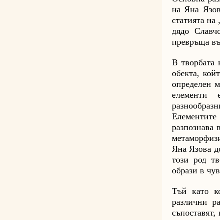
на Яна Язов
статията на
дядо Славч
превръща въ
В творбата 
обекта, кой
определен м
елементи 
разнообраз
Елементите
разпознава 
метаморфиз
Яна Язова д
този род т
образи в чув
Тъй като к
различни р
съпоставят,