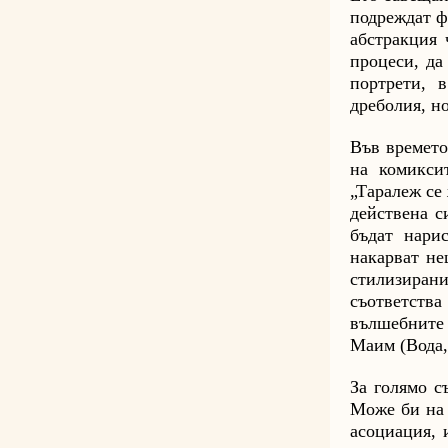
подреждат ф
абстракция 
процеси, да
портрети, 
дреболия, н
Във времето
на комикси
„Таралеж се
действена с
бъдат нари
накарват не
стилизиран
съответства
вълшебните 
Маим (Вода,
За голямо с
Може би на 
асоциация, 