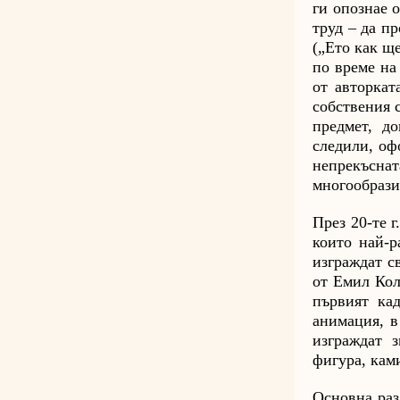
ги опознае 
труд – да п
(„Ето как ще
по време на
от авторкат
собствения 
предмет, д
следили, оф
непрекъснат
многообрази
През 20-те 
които най-р
изграждат с
от Емил Кол
първият ка
анимация, в
изграждат 
фигура, кам
Основна раз