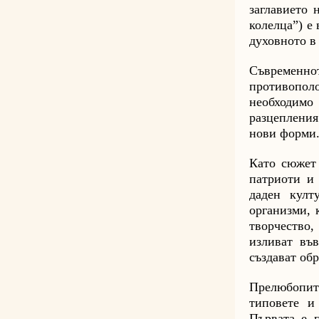
заглавието 
колелца”) е
духовното в
Съвременн
противополо
необходимо
разцепления
нови форми.
Като сюжет 
патриоти и 
даден култ
организми, 
творчество,
изливат въ
създават обр
Прелюбопитн
типовете и
Първата е п