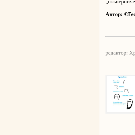
„скъперниче
Автор: ©Ге
редактор: Х