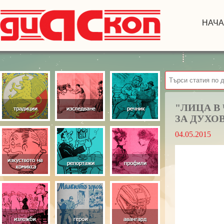
НАЧ
"ЛИЦА В 
ЗА ДУХО
04.05.2015