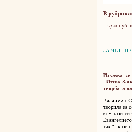
В рубрика
Първа публ
ЗА ЧЕТЕН
Изказва се
"Изток-Зап
творбата н
Владимир Св
творила за 
към тази си
Евангелието
тях."- казв