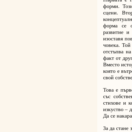
форми. Този
сцени. Вто
концептуалн
форма се о
развитие и 
изоставя по
човека. Той
отстъпва на
факт от друг
Вместо исто
която е вът
свой собств
Това е първ
със собстве
стихове и к
изкуство – 
Да се накара
За да стане 