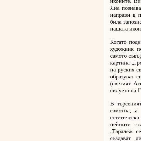
иконите. Ви
Яна познава
направи в п
била запозн
нашата икон
Когато подн
художник п
самото съвъ
картина „Гр
на руския с
образуват с
(светият Аг
силуета на 
В търсения
самотна, а
естетическ
нейните ст
„Таралеж с
създават л