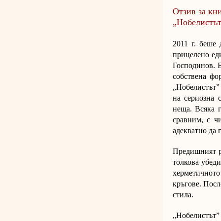
Отзив за кн
„Нобелистът
2011 г. беше
прицелено ед
Господинов. В
собствена фо
„Нобелистът” 
на сериозна 
неща. Всяка 
сравним, с ч
адекватно да 
Предишният ро
толкова убеди
херметичното
кръгове. Посл
стила.
„Нобелистът”