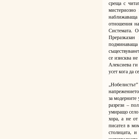
среща с чита
мистериозно 
наближаваща 
отношения на
Системата. О
Преразказан
подминаваща Б
съществуванет
се изисква не
Алексиева ги 
усет кога да 
„Нобелистът”
напрежението 
за модерните 
разрези – по
умиращо село
хора, а не о
писател в мо
столицата, и