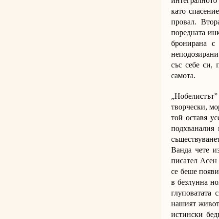
интегралното 
като спасение
провал. Втор
поредната инк
бронирана с
неподозирани 
със себе си, 
самота.
„Нобелистът”
творчески, мо
той оставя ус
подхваналия 
съществуване
Ванда чете и
писател Асен 
се беше появи
в безлунна но
глуповатата 
нашият живот.
истински бедн