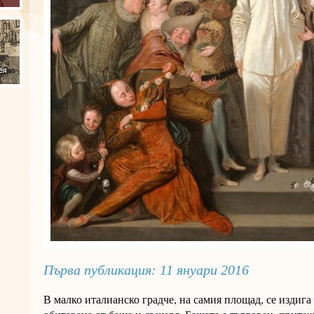
Първа публикация: 11 януари 2016
В малко италианско градче, на самия площад, се издига