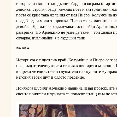
история, изпята от загадъчния бард и изиграна от артис
девойка, строгия баща, нежния поет и вятърничавия мла
поета се крие така желания от нея Пиеро. Колумбина из
пред барда и моли за прошка. Пиеро сваля маската, на
девойка. Двамата се отдалечават, оставяйки Арлекино, 
развръзка. Но Арлекино не умее да тъжи – той хваща пр
овчарка, въвличайки я в лудешки танц.
*****
Историята е с щастлив край. Колумбина и Пиеро се зав
превръщат зеленчуковата сергия в цветарски магазин. 
въпреки че единствени слушатели на скучните му нрав
неговия верен шут и бялото прасенце.
Понякога щурият Арлекино наднича иззад прозорците на
своите приятели и тримата се понасят с танц към полет