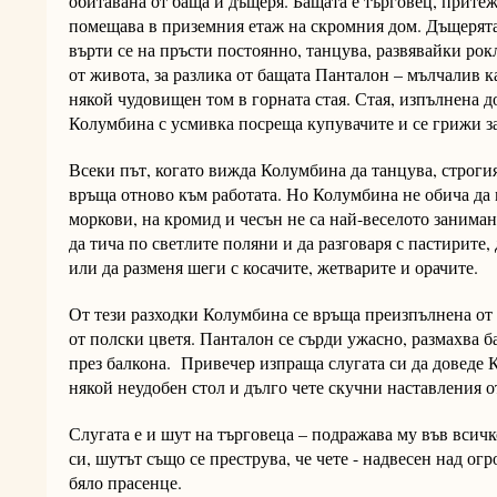
обитавана от баща и дъщеря. Бащата е търговец, притеж
помещава в приземния етаж на скромния дом. Дъщерята
върти се на пръсти постоянно, танцува, развявайки рокл
от живота, за разлика от бащата Панталон – мълчалив к
някой чудовищен том в горната стая. Стая, изпълнена до
Колумбина с усмивка посреща купувачите и се грижи за
Всеки път, когато вижда Колумбина да танцува, строги
връща отново към работата. Но Колумбина не обича да 
моркови, на кромид и чесън не са най-веселото заниман
да тича по светлите поляни и да разговаря с пастирите, 
или да разменя шеги с косачите, жетварите и орачите.
От тези разходки Колумбина се връща преизпълнена от 
от полски цветя. Панталон се сърди ужасно, размахва б
през балкона. Привечер изпраща слугата си да доведе 
някой неудобен стол и дълго чете скучни наставления о
Слугата е и шут на търговеца – подражава му във всич
си, шутът също се преструва, че чете - надвесен над ог
бяло прасенце.