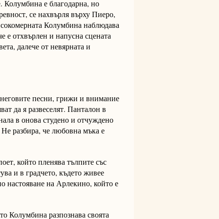
. Колумбина е благодарна, но
евност, се нахвърля върху Пиеро,
 Високомерната Колумбина наблюдава
че е отхвърлен и напусна сцената
ета, далече от невярната и
 неговите песни, грижи и внимание
ват да я развеселят. Панталон в
рнала в онова студено и отчуждено
 Не разбира, че любовна мъка е
поет, който пленява тълпите със
ува и в градчето, където живее
по настояване на Арлекино, който е
оято Колумбина разпознава своята