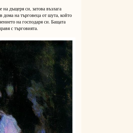
 на дъщеря си, затова възлага
в дома на търговеца от шута, който
чението на господаря си. Бащата
равя с търговията.