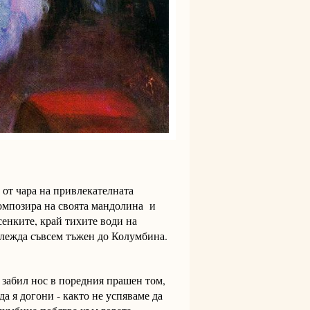
 от чара на привлекателната
 композира на своята мандолина и
сенките, край тихите води на
зглежда съвсем тъжен до Колумбина.
, забил нос в поредния прашен том,
а я догони - както не успяваме да