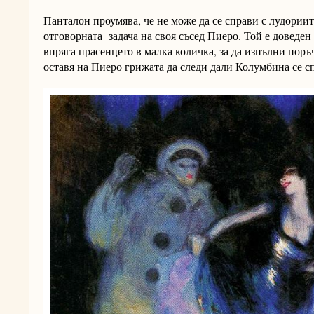
Панталон проумява, че не може да се справи с лудориите
отговорната задача на своя съсед Пиеро. Той е доведен 
впряга прасенцето в малка количка, за да изпълни поръ
оставя на Пиеро грижата да следи дали Колумбина се сп