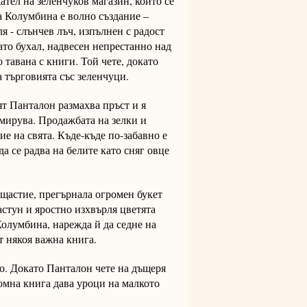
ател на зеленчуков магазин, който се
 Колумбина е волно създание –
я - слънчев лъч, изпълнен с радост
ато бухал, надвесен непрестанно над
 тавана с книги. Той чете, докато
 търговията със зеленчуци.
ят Панталон размахва пръст и я
мирува. Продажбата на зелки и
ие на свята. Къде-къде по-забавно е
да се радва на белите като сняг овце
щастие, прегърнала огромен букет
астун и яростно изхвърля цветята
Колумбина, нарежда й да седне на
т някоя важна книга.
ко. Докато Панталон чете на дъщеря
ромна книга дава уроци на малкото