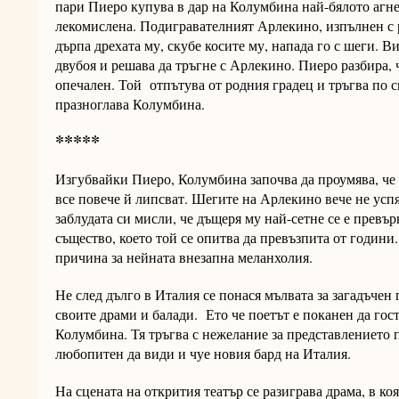
пари Пиеро купува в дар на Колумбина най-бялото агне
лекомислена. Подигравателният Арлекино, изпълнен с р
дърпа дрехата му, скубе косите му, напада го с шеги.
двубоя и решава да тръгне с Арлекино. Пиеро разбира, 
опечален. Той отпътува от родния градец и тръгва по св
празноглава Колумбина.
*****
Изгубвайки Пиеро, Колумбина започва да проумява, че
все повече й липсват. Шегите на Арлекино вече не успя
заблудата си мисли, че дъщеря му най-сетне се е превъ
същество, което той се опитва да превъзпита от години.
причина за нейната внезапна меланхолия.
Не след дълго в Италия се понася мълвата за загадъчен 
своите драми и балади. Ето че поетът е поканен да гост
Колумбина. Тя тръгва с нежелание за представлението 
любопитен да види и чуе новия бард на Италия.
На сцената на открития театър се разиграва драма, в к