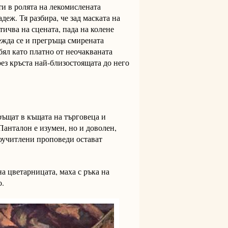
ти в ролята на лекомислената
деж. Тя разбира, че зад маската на
тичва на сцената, пада на колене
вежда се и прегръща смирената
бял като платно от неочакваната
ез кръста най-близостоящата до него
ръщат в къщата на търговеца и
Панталон е изумен, но и доволен,
оучитлени проповеди остават
 цветарницата, маха с ръка на
о.