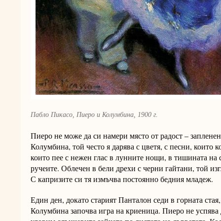
Пабло Пикасо, Пиеро и Колумбина, 1900 г.
Пиеро не може да си намери място от радост – запленен
Колумбина, той често я дарява с цветя, с песни, които
които пее с нежен глас в лунните нощи, в тишината на 
ручеите. Облечен в бели дрехи с черни гайтани, той и
С капризите си тя измъчва постоянно бедния младеж.
Един ден, докато старият Панталон седи в горната стая
Колумбина започва игра на криеница. Пиеро не успява д