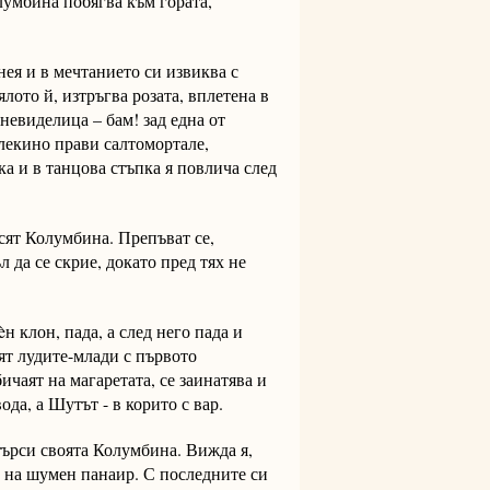
лумбина побягва към гората,
 нея и в мечтанието си извиква с
ялото й, изтръгва розата, вплетена в
невиделица – бам! зад една от
рлекино прави салтомортале,
а и в танцова стъпка я повлича след
сят Колумбина. Препъват се,
л да се скрие, докато пред тях не
н клон, пада, а след него пада и
ят лудите-млади с първото
ичаят на магаретата, се заинатява и
ода, а Шутът - в корито с вар.
ърси своята Колумбина. Вижда я,
а на шумен панаир. С последните си