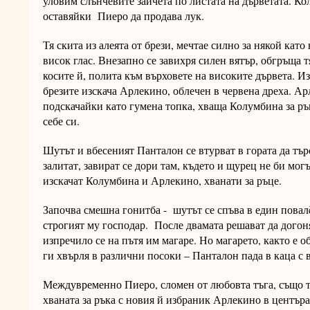
уловим слънчевите зайчета по листата на дърветата. Ко
оставяйки Пиеро да продава лук.
Тя скита из алеята от брези, мечтае силно за някой като
висок глас. Внезапно се завихря силен вятър, обгръща т
косите й, полита към върховете на високите дървета. Из
брезите изскача Арлекино, облечен в червена дреха. А
подскачайки като гумена топка, хваща Колумбина за рък
себе си.
Шутът и вбесеният Панталон се втурват в гората да тър
залитат, завират се дори там, където и щурец не би могъ
изскачат Колумбина и Арлекино, хванати за ръце.
Започва смешна гонитба - шутът се спъва в един повалè
строгият му господар. После двамата решават да догон
изпречило се на пътя им магаре. Но магарето, както е об
ги хвърля в различни посоки – Панталон пада в каца с в
Междувременно Пиеро, сломен от любовта тъга, също т
хваната за ръка с новия й избраник Арлекино в център