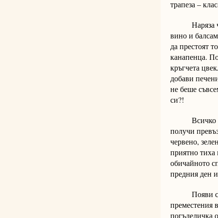
трапеза – клас
Наряза чети
вино и балсам
да престоят т
канапенца. По
кръгчета цвек
добави печени
не беше съвсе
си?!
Всичко беше 
получи превъз
червено, зеле
приятно тиха 
обичайното сп
предния ден и
Появи се Мир
преместения в
погъделичка о