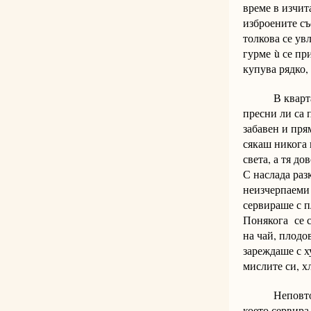
време в изчит
изброените съ
толкова се ув
гурме ù се пр
купува рядко,
В квартала з
пресни ли са 
забавен и пря
сякаш никога 
света, а тя д
С наслада раз
неизчерпаеми 
сервираше с п
Понякога се с
на чай, плодо
зареждаше с х
мислите си, 
Неповторимо 
което сервира