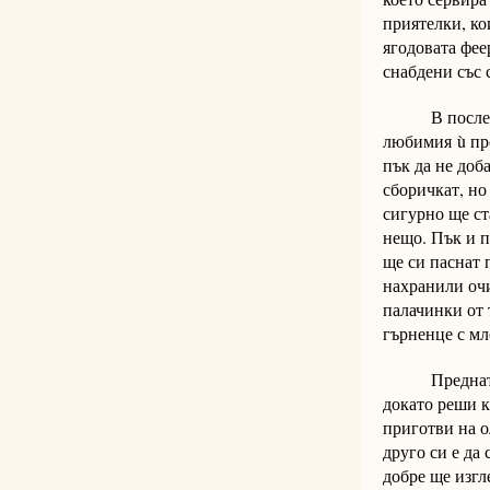
приятелки, ко
ягодовата фе
снабдени със
В последния 
любимия ù про
пък да не доб
сборичкат, но
сигурно ще ст
нещо. Пък и п
ще си паснат 
нахранили очи
палачинки от 
гърненце с мл
Предната сед
докато реши к
приготви на о
друго си е да
добре ще изгл