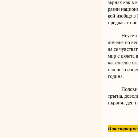
зърнах как в 
разни национ
кой изобщо в 
предлагат пас
Неусетно дой
личеше по вес
да се чувства
мир с цялата 
кафенееше сло
над него изце
година.
Половин час 
тръгна, довол
първият ден н
Илюстрация: