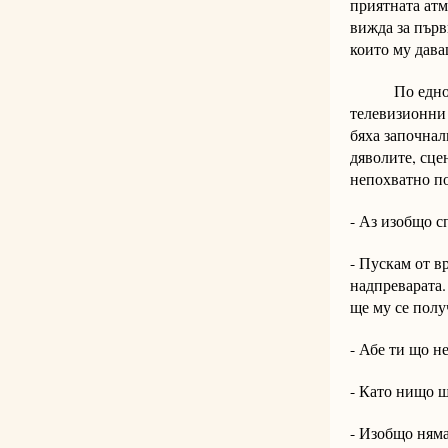
приятната атм
вижда за първ
които му дава
По едно врем
телевизионни 
бяха започнал
дяволите, сце
непохватно по
- Аз изобщо с
- Пускам от вр
надпреварата.
ще му се полу
- Абе ти що н
- Като нищо щ
- Изобщо няма