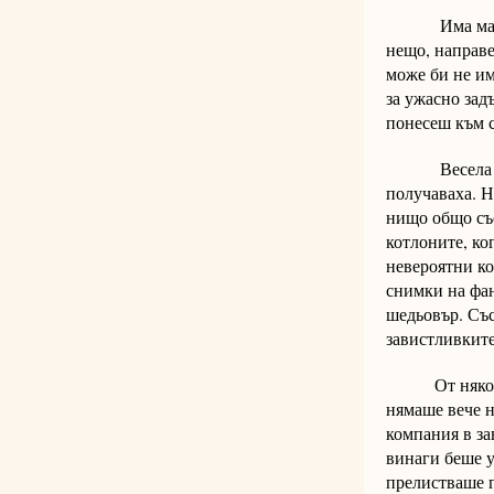
Има мадами, 
нещо, направе
може би не им
за ужасно зад
понесеш към с
Весела беше 
получаваха. Н
нищо общо със
котлоните, ко
невероятни ко
снимки на фан
шедьовър. Със
завистливките
От няколко г
нямаше вече н
компания в за
винаги беше у
прелистваше 