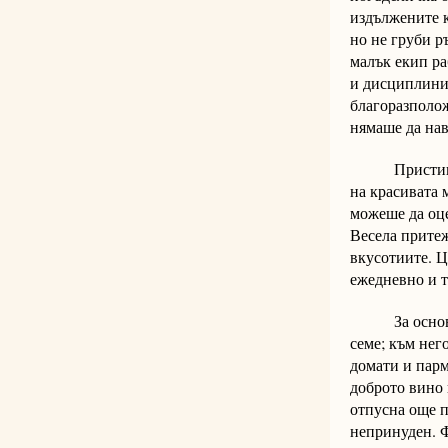
издължените к
но не груби р
малък екип ра
и дисциплинир
благоразполож
нямаше да нав
Пристигна и 
на красивата 
можеше да оце
Весела притеж
вкусотиите. Ц
ежедневно и т
За основно я
семе; към нег
домати и парм
доброто вино 
отпусна още п
непринуден. Ф