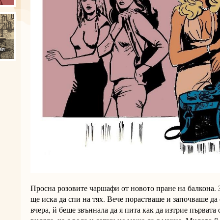
Просна розовите чаршафи от новото пране на балкона. 
ще иска да спи на тях. Вече порастваше и започваше да
вчера, й беше звъннала да я пита как да изтрие първата