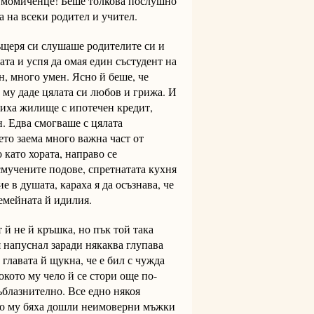
 й момиченце! Беше толкова послушно
 на всеки родител и учител.
дъщеря си слушаше родителите си и
ата и успя да омая един състудент на
ен, много умен. Ясно й беше, че
а му даде цялата си любов и грижа. И
упиха жилище с ипотечен кредит,
н. Едва смогваше с цялата
ето заема много важна част от
като хората, направо се
мучените подове, спретнатата кухня
 в душата, караха я да осъзнава, че
емейната й идилия.
 й не й кръшка, но пък той така
я напуснал заради някаква глупава
 главата й щукна, че е бил с чужда
кото му чело й се стори още по-
ъблазнително. Все едно някоя
ето му бяха дошли неимоверни мъжки