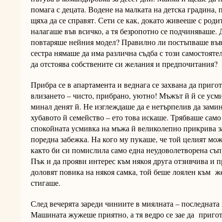
помага с децата. Водене на малката на детска градина, 
щяха да се справят. Сети се как, докато живееше с роди
налагаше във всичко, а тя безропотно се подчиняваше.
повтаряше нейния модел? Правилно ли постъпваше във 
сестра нямаше да има различна съдба с този самостояте
да отстоява собствените си желания и предпочитания?
Прибра се в апартамента и веднага се захвана да пригот
влизането – чисто, прибрано, уютно! Мъжът й й се усм
минал денят й. Не изглеждаше да е нетърпелив да зами
хубавото й семейство – ето това искаше. Трябваше само
спокойната усмивка на мъжа й великолепно прикрива з
поредна забежка. На кого му пукаше, че той целият мож
както би си помислила само една неудоволетворена съпр
Пък и да прояви интерес към някоя друга отзивчива и п
доловят повика на някоя самка, той беше лоялен към же
стигаше.
След вечерята зареди чиниите в миялната – последната
Машината жужеше приятно, а тя ведро се зае да пригот