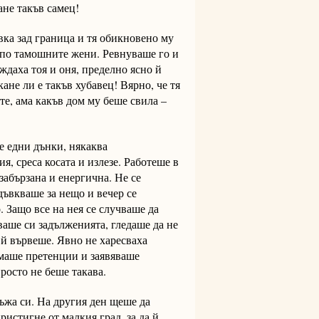
ане такъв самец!
ка зад граница и тя обикновено му
 по тамошните жени. Ревнуваше го и
ждаха тоя и оня, пределно ясно й
ане ли е такъв хубавец! Вярно, че тя
те, ама какъв дом му беше свила –
че едни дънки, някаква
я, среса косата и излезе. Работеше в
забързана и енергична. Не се
дъвкваше за нещо и вечер се
. Защо все на нея се случваше да
аше си задълженията, гледаше да не
й вървеше. Явно не харесваха
имаше претенции и заявяваше
росто не беше такава.
ъжа си. На другия ден щеше да
ристигне от малкия град, за да й