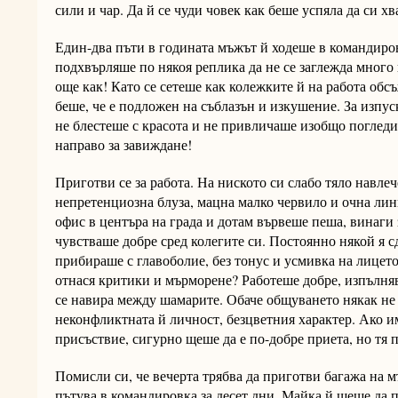
сили и чар. Да й се чуди човек как беше успяла да си хв
Един-два пъти в годината мъжът й ходеше в командиров
подхвърляше по някоя реплика да не се заглежда много
още как! Като се сетеше как колежките й на работа обсъ
беше, че е подложен на съблазън и изкушение. За изпуск
не блестеше с красота и не привличаше изобщо погледи
направо за завиждане!
Приготви се за работа. На ниското си слабо тяло навле
непретенциозна блуза, мацна малко червило и очна лини
офис в центъра на града и дотам вървеше пеша, винаги 
чувстваше добре сред колегите си. Постоянно някой я с
прибираше с главоболие, без тонус и усмивка на лицето
отнася критики и мърморене? Работеше добре, изпълняв
се навира между шамарите. Обаче общуването някак не 
неконфликтната й личност, безцветния характер. Ако 
присъствие, сигурно щеше да е по-добре приета, но тя п
Помисли си, че вечерта трябва да приготви багажа на м
пътува в командировка за десет дни. Майка й щеше да п