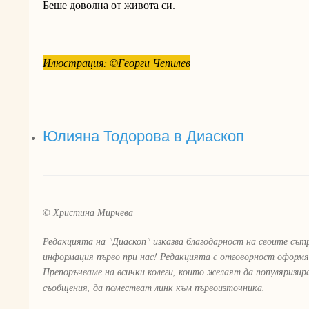
Беше доволна от живота си.
Илюстрация: ©Георги Чепилев
Юлияна Тодорова в Диаскоп
© Христина Мирчева
Редакцията на "Диаскоп" изказва благодарност на своите сът
информация първо при нас! Редакцията с отговорност оформя
Препоръчваме на всички колеги, които желаят да популяризи
съобщения, да поместват линк към първоизточника.