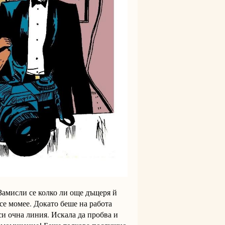
Замисли се колко ли още дъщеря й
 се момее. Докато беше на работа
 си очна линия. Искала да пробва и