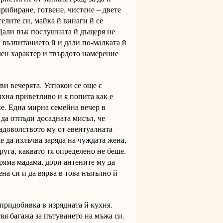
прибиране, готвене, чистене – двете
телите си, майка й винаги й се
 Дали пък послушната й дъщеря не
възпитанието й и дали по-малката й
лен характер и твърдото намерение
ви вечерята. Успокои се още с
ихна приветливо и я попита как е
не. Една мирна семейна вечер в
 да отпъди досадната мисъл, че
адоволството му от евентуалната
е да излъчва заряда на чуждата жена,
уга, каквато тя определено не беше.
ряма мадама, дори антените му да
на си и да вярва в това нъпълно й
 придобивка в изрядната й кухня.
вя багажа за пътуването на мъжа си.