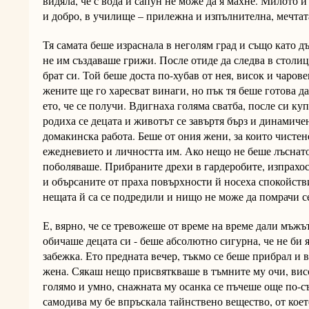
видяла, че с вода и сапун не може да я махне. Милото
и добро, в училище – прилежна и изпълнителна, мечтата
Тя самата беше израснала в неголям град и също като 
не им създаваше грижи. После отиде да следва в столиц
брат си. Той беше доста по-хубав от нея, висок и чаров
жените ще го харесват винаги, но пък тя беше готова д
ето, че се получи. Вдигнаха голяма сватба, после си к
родиха се децата и животът се завъртя бърз и динамиче
домакинска работа. Беше от ония жени, за които чистен
ежедневието и личността им. Ако нещо не беше лъснато 
поболяваше. Прибраните дрехи в гардеробите, изпрахос
и обърсаните от праха повърхности й носеха спокойствие
нещата й са се подредили и нищо не може да помрачи с
Е, вярно, че се тревожеше от време на време дали мъжът
обичаше децата си - беше абсолютно сигурна, че не би 
забежка. Ето предната вечер, тъкмо се беше прибрал и в
жена. Сякаш нещо присвяткваше в тъмните му очи, висо
голямо и умно, снажната му осанка се пъчеше още по-с
самодива му бе впръскала тайнствено вещество, от ко