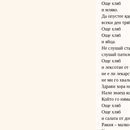
Още хляб
и мляко.
Да опустее яд
всеки ден тря
Още хляб
Още хляб
и яйца.
Не слушай ст
слушай патил
Още хляб
и лексотан от 
не е ли лекарс
не ми го хвал
Здрави хора н
Нали знаеш ко
Който го няма
Още хляб
Още хляб
и салата от до
Ракия – малко