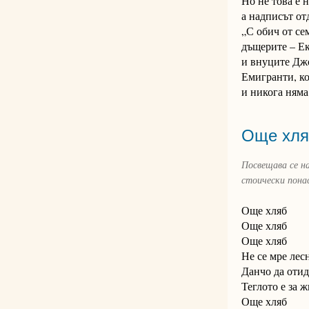
Но не това е 
а надписът от
„С обич от се
дъщерите – Е
и внуците Дж
Емигранти, ко
и никога няма 
Oще хля
Посвещава се на
стоически пона
Още хляб
Още хляб
Още хляб
Не се мре лесн
Данчо да отид
Теглото е за ж
Още хляб