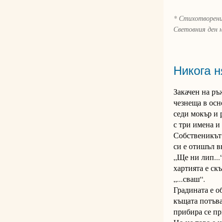
* Стихотворени
Световния ден н
Никога н
Закачен на ръ
чезнеща в осн
седи мокър и 
с три имена и
Собственикът,
си е отишъл в
„Ще ни лип...“
хартията е ск
„...сваш“.
Градината е о
къщата потъва
прибира се пр