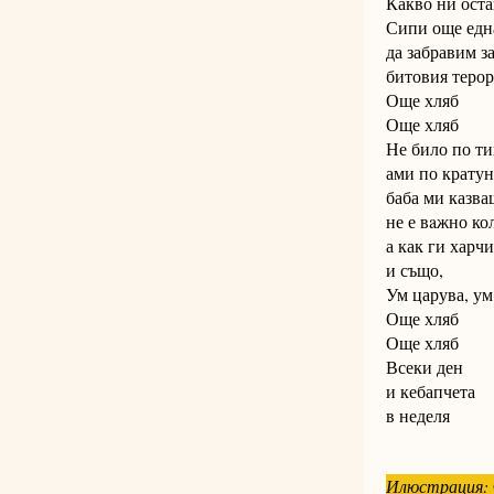
Какво ни оста
Сипи още едн
да забравим з
битовия терор
Още хляб
Още хляб
Не било по ти
ами по кратун
баба ми казва
не е вaжно ко
а как ги харч
и също,
Ум царува, ум
Още хляб
Още хляб
Всеки ден
и кебапчета
в неделя
Илюстрация: 