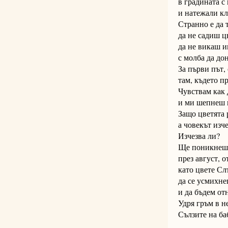
в градината 
и натежали кл
Странно е да 
да не садиш ц
да не викаш и
с молба да дон
За първи път,
там, където п
Чувствам как
и ми шепнеш к
Защо цветята 
а човекът изче
Изчезва ли?
Ще поникнеш л
през август, о
като цвете Сл
да се усмихне
и да бъдем от
Удря гръм в н
Сълзите на ба