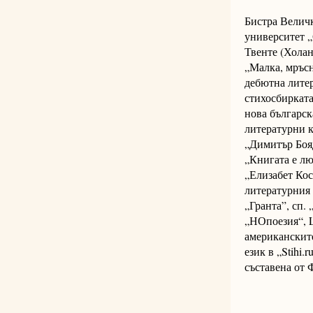
Бистра Величк
университет 
Твенте (Холан
„Малка, мръсн
дебютна литер
стихосбирката
нова българс
литературни к
„Димитър Боядж
„Книгата е лю
„Елизабет Кос
литературния 
„Гранта”, сп.
„НОпоезия“, L
американските
език в „Stihi.
съставена от 