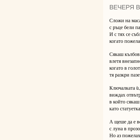
ВЕЧЕРЯ 
Сложи на маса
с ръце бели п
И с тях се съб
когато пожела
Сякаш кълбов
влетя внезапно
когато в голо
тя разкри пазе
Ключалката ù,
виждах отвътр
в който сякаш
като статуетк
А щеше да е в
с луна в проз
Но аз пожелах