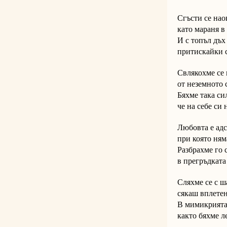
Сгъсти се нао
като мараня в 
И с топъл дъх
притискайки с
Свлякохме се 
от неземното 
Бяхме така си
че на себе си
Любовта е ад
при която ням
Разбрахме го 
в прегръдката
Сляхме се с ш
сякаш вплетен
В мимикрията
както бяхме л