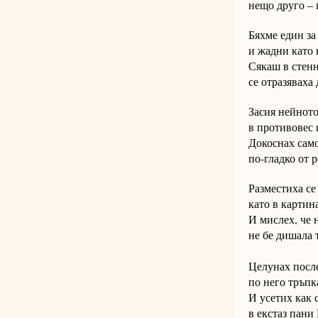
нещо друго – 
Бяхме един за
и жадни като 
Сякаш в стенн
се отразяваха 
Засия нейното
в противовес 
Докоснах само
по-гладко от 
Разместиха се
като в картин
И мислех, че 
не бе дишала 
Целунах после
по него тръпк
И усетих как 
в екстаз пани