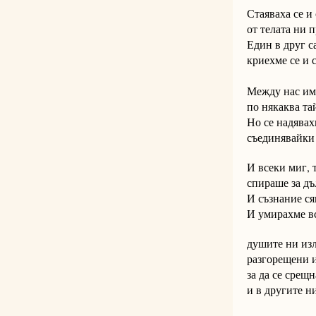
Стаяваха се и
от телата ни 
Един в друг с
криехме се и 
Между нас им
по някаква та
Но се надявах
съединявайки 
И всеки миг, 
спираше за дъ
И съзнание ся
И умирахме в
душите ни изл
разгорещени 
за да се срещ
и в другите н