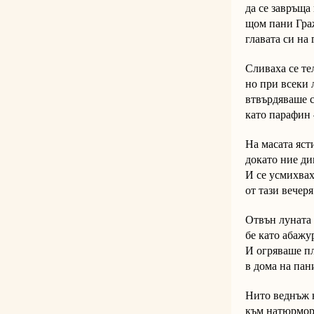
да се завръща
щом пани Гр
главата си на 
Сливаха се те
но при всеки
втвърдяваше с
като парафин 
На масата яст
докато ние ди
И се усмихва
от тази вечеря
Отвън луната
бе като абажу
И огряваше пл
в дома на пан
Нито веднъж 
към натюрморт