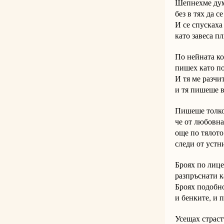
Шепнехме дум
без в тях да с
И се спускаха
като завеса п
По нейната ко
пишех като по
И тя ме разчи
и тя пишеше в
Пишеше толко
че от любовна
още по тялото
следи от устн
Броях по лице
разпръснати к
Броях подобно
и бенките, и 
Усещах страст