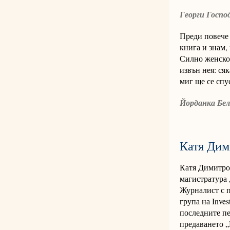
Георги Госпо
Преди повече 
книга и знам, 
Силно женско 
извън нея: ся
миг ще се спу
Йорданка Бе
Катя Дим
Катя Димитров
магистратура
Журналист с п
група на Inve
последните пе
предаването „