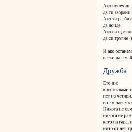
Ако понечиш д
да ти забрани.
Ако ти разбия
да дойде.
Ако си щастл
да си тръгне (
И ако останем
всеки да е май
Дружба
Ето ни:
кръстосваме т
пет на четири
и съм най-кос
Никога не съм
никога не раз
като на гара,
нито от нея т