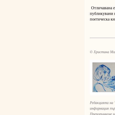
Отличавана е
публикувани в
поетическа кн
© Христина Ми
Редакцията на 
информация пър
Препоръчваме н