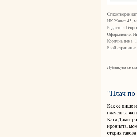
Стихотвореният
ИК Жанет 45, м
Редактор: Геор
Оформление: И
Корична цена: 1
Брой страници:
Публикува се с
"Плач по
Как се пише и
плачеш за жен
Катя Димитров
иронията, мож
открия такова