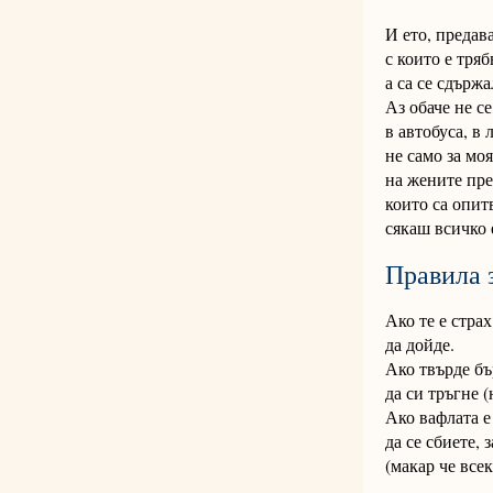
И ето, предава
с които е тряб
а са се сдържа
Аз обаче не с
в автобуса, в 
не само за моя
на жените пре
които са опит
сякаш всичко 
Правила з
Ако те е страх
да дойде.
Ако твърде бъ
да си тръгне (
Ако вафлата е
да се сбиете, 
(макар че всек