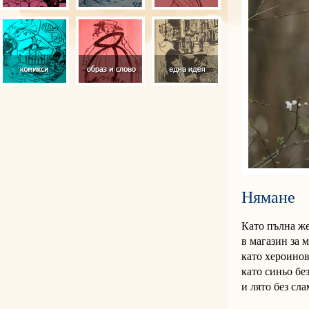
Нямане
Като пълна ж
в магазин за 
като хероинов
като синьо бе
и лято без слам