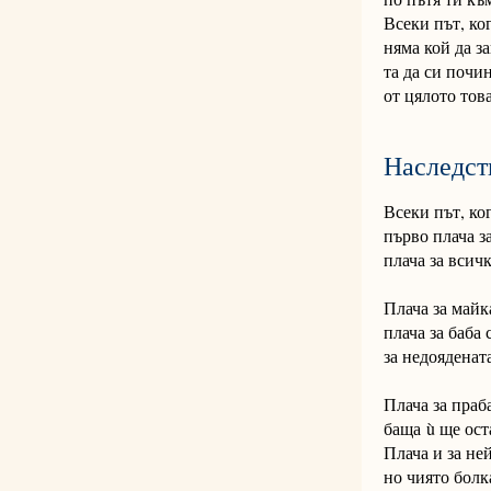
Всеки път, ко
няма кой да з
та да си почи
от цялото тов
Наследст
Всеки път, ког
първо плача за
плача за всич
Плача за майка
плача за баба
за недоядената
Плача за праба
баща ù ще ост
Плача и за не
но чиято болк