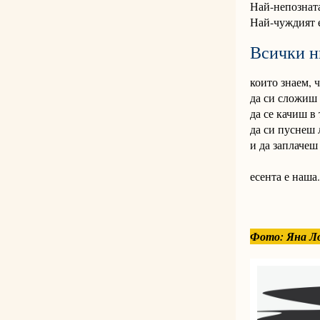
Най-непозната
Най-чуждият е
Всички н
които знаем, 
да си сложиш
да се качиш в 
да си пуснеш
и да заплачеш
есента е наша.
Фото: Яна Ло