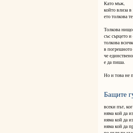
Като мъж,
който влиза в
ето толкова т
Толкова нищо 
със сърцето и 
толкова всичк
в погрешното 
че единствено
е да пиша.
Но и това не 
Бащите г
всеки път, ког
няма кой да и
няма кой да и
няма кой да п
по пътя ти къ