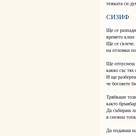
тежката си д
СИЗИФ
Ще се разпадн
времето клин 
Ще се свлече,
на отломки по
Ще отпуснеш р
какво със тях 
И ще разбереш
че боговете б
Трябваше този
както бръмбар
Да събираш л
в снежна топк
Да подаваш на