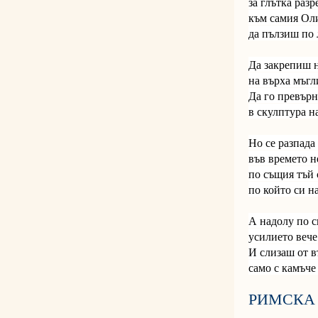
за глътка разр
към самия Оли
да пълзиш по 
Да закрепиш н
на върха мъгл
Да го превърн
в скулптура 
Но се разпада 
във времето 
по същия тъй 
по който си н
А надолу по с
усилието вече 
И слизаш от в
само с камъче 
РИМСКА