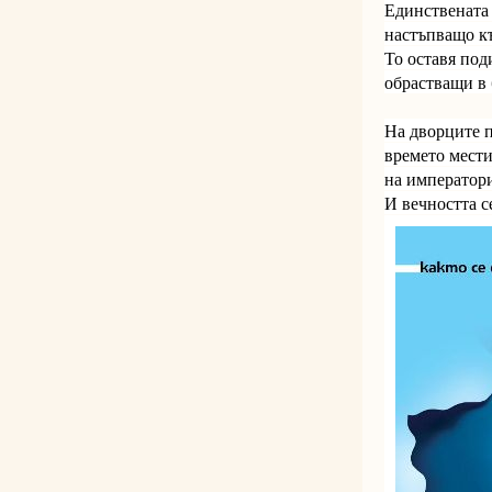
Единствената 
настъпващо къ
То оставя под
обрастващи в 
На дворците 
времето мести
на императори
И вечността с