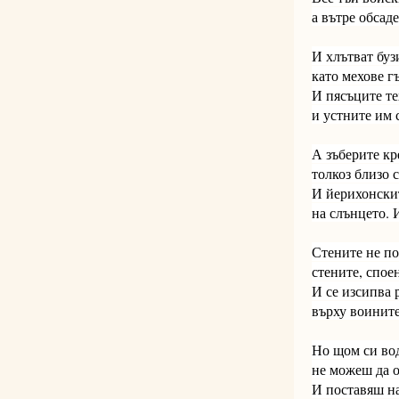
а вътре обсад
И хлътват буз
като мехове г
И пясъците те
и устните им 
А зъберите кр
толкоз близо с
И йерихонскит
на слънцето. И
Стените не по
стените, споен
И се изсипва 
върху воините
Но щом си во
не можеш да 
И поставяш на