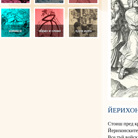
ЙЕРИХО
Стоиш пред кр
Йерихонските
Все тъй войск