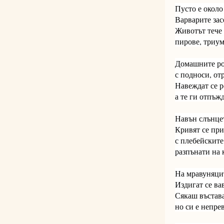
Пусто е около
Варварите засе
Животът тече 
пирове, триу
Домашните ро
с подноси, от
Навеждат се р
а те ги отпъж
Навън слънцет
Кривят се при
с плебейските
разпънати на 
На мравуняцит
Издигат се в
Сякаш въстава
но си е непрев