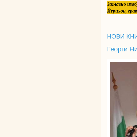
Заглавно изо
Йерихон, гра
НОВИ КН
Георги Н