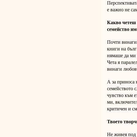
Перспективата
е важно не са
Какво четеш 
семейство им
Почти винаги 
книги на бълг
нямаше да ми 
Чета я парале
винаги любов
А за приноса 
семейството с
чувство към е
ми, включител
критичен и см
Твоето творч
Не живея под 