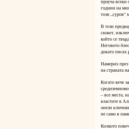
проуча всеки о
години на мин
този „суров“ 
В този предва
сюжет, изклю
който се твър
Неговото блес
докато писах 
Намерих през 
на страната н
Когато вече з
средиземномор
– все места, 
властите в Ал
онези ключови
не само в паме
Колкото повеч