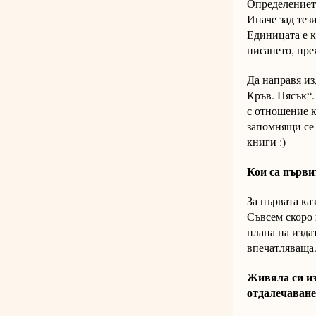
Определението
Иначе зад тез
Единицата е к
писането, пре
Да направя из
Кръв. Пясък“.
с отношение к
запомнящи се 
книги :)
Кои са първи
За първата ка
Съвсем скоро 
плана на изда
впечатляваща
Живяла си из
отдалечаване