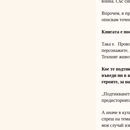
война. Със си
Впрочем, в пр
описвам точно
Книгата е по
Така е. Прово
персонажите, 
Техният живот
Кое те подти
въведи ни в к
героите, за н
„Подтикването
предисторията.
А иначе в кух
спреш на тема
моя случай из