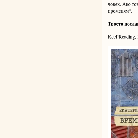
човек. Ако тов
променям“.
Твоето посла
KeePReading, 