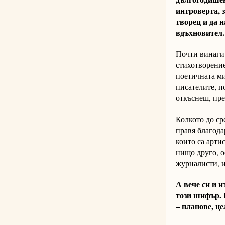
интроверта, з
творец и да 
вдъхновител.
Почти винаги 
стихотворение
поетичната ми
писателите, п
откъснеш, пре
Колкото до ср
правя благода
които са арти
нищо друго, о
журналисти, 
А вече си и 
този шифър. 
– планове, ц