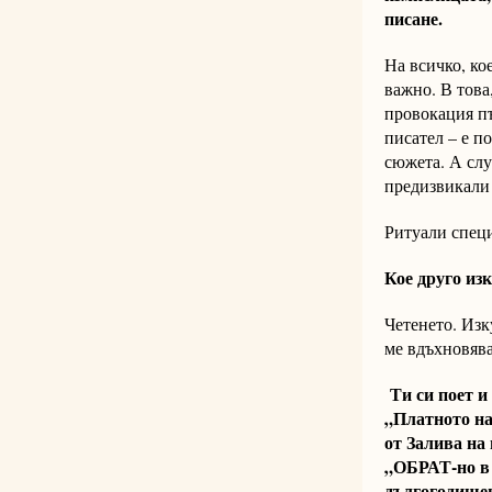
писане.
На всичко, кое
важно. В това
провокация пъ
писател – е п
сюжета. А слу
предизвикали
Ритуали специ
Кое друго из
Четенето. Изк
ме вдъхновява
Ти си поет и
„Платното на
от Залива на 
„ОБРАТ-но в с
дългогодишен