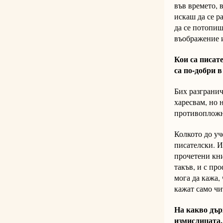
във времето, в
искаш да се р
да се потопиш
въображение и
Кои са писат
са по-добри 
Бих разгранич
харесвам, но 
противопложни
Колкото до уч
писателски. И
прочетени кни
такъв, и с пр
мога да кажа,
кажат само чи
На какво дър
измислицата,