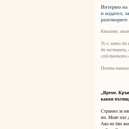
Интервю на 
и издател, з
разговорите
Книгите, коит
То е, като да
да застинеш, 
собственото с
Почти винаги 
„Време. Кръв
какви пътища
Странно за ня
ни. Моят път 
Ако не бях жи