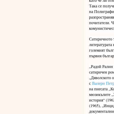
като че ли от
Така се получ
на Полиграфич
разпространяв
почитатели. Ч
комунистичес
Сатиричното т
литературата 
големият бълг
първия българ
„Радой Ралин 
сатиричен ром
„Дяволското о
с
Валери Пет
на пиесата „К
мюзикълите „З
история“ (196
(1965), „Инци
документалнит