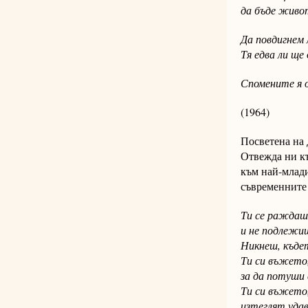
да бъде живо
Да повдигнем 
Тя едва ли ще
Спомените я 
(1964)
Посветена на 
Отвежда ни къ
към най-млад
съвременните 
Ти се раждаш 
и не подлежи
Никнеш, къдет
Ти си въжето,
за да потуши 
Ти си въжето,
изтеглят уда