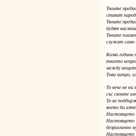
Твоите преди
стават парод
Твоите преди
будят насмеш
Твоите пламе
служат само з
Колко години 
твоето непре
между нещот
Това хитро, и
То вече не ни 
със своите из
То не поддър
което би изт
Настоящето в
Настоящето 
безразлично м
Настоящето 