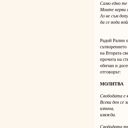
Само едно те 
Моите нерви с
Аз не съм доп
да се води вой
Радой Ралин о
сътворението 
на Втората св
прочита на ст
обичан и досе
отговорът:
МОЛИТВА
Свободата е к
Всеки ден се з
изпича,
изяжда.
Свободата т