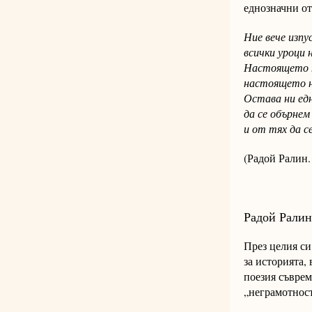
еднозначни от
Ние вече изпу
всички уроци 
Настоящето н
настоящето н
Остава ни ед
да се обърнем
и от тях да с
(Радой Ралин.
Радой Ралин 
През целия си
за историята,
поезия съврем
„неграмотност