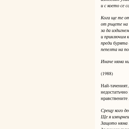
и с което се 
Кога ще те о
от ръцете на
за да издигне
и приключим к
преди бурята 
пепелта на по
Иначе няма н
(1988)
Най-таченият,
недостатъчно 
нравствените 
Срещу кого д
Ще я извърнеш
Защото няма 