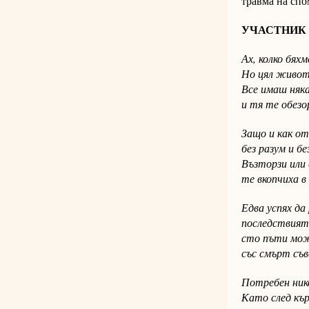
травма на спо
УЧАСТНИК
Ах, колко бяхм
Но цял живот
Все имаш няка
и тя те обез
Защо и как о
без разум и б
Възторзи или
те вкопчиха в
Едва успях да
последствият
сто пъти мож
със смърт съв
Потребен нико
Като след кър