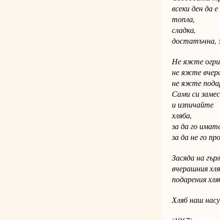
всеки ден да е
топла,
сладка,
достатъчна, з
Не яжте огри
не яжте вчер
не яжте подар
Сами си заме
и изпичайте
хляба,
за да го имате
за да не го пр
Засяда на гър
вчерашния хля
подарения хля
Хляб наш насу