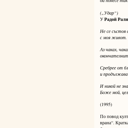
да понесе так
(„Удар“)
Радой Рал
У
Не се състоя
с моя живот.
Аз чаках, чака
окончателнит
Сребрее от б
и продължава 
И никой не зн
Боже мой, цел
(1995)
По повод кул
врана“. Кратк