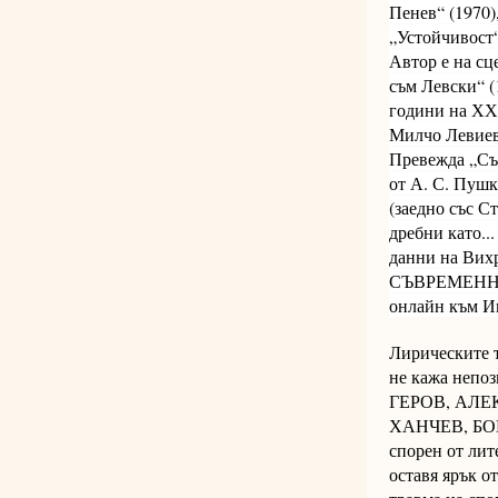
Пенев“ (1970)
„Устойчивост“
Автор е на сц
съм Левски“ (
години на ХХ 
Милчо Левиев
Превежда „Съм
от А. С. Пушк
(заедно със С
дребни като..
данни на Вих
СЪВРЕМЕННА
онлайн към Ин
Лирическите 
не кажа непо
ГЕРОВ, АЛЕ
ХАНЧЕВ, БО
спорен от лит
оставя ярък о