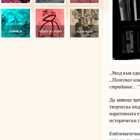
„Увод към едн
„Полегнал или 
страдание…“
Да заявиш чре
творческа ин
наративната е
исторически 
Eмблематичнит