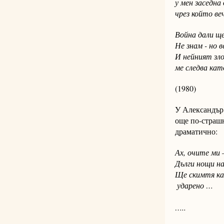
у мен заседна
чрез който веч
Война дали ще
Не знам - но в
И нейният зл
ме следва кат
(1980)
У Александър 
още по-страшн
драматично:
Ах, очите ми 
Дълги нощи на
Ще скимтя като куч
 ударено …
…..