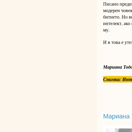
Писано преди 
моде­рен чове
битието. Но в
интелект, ако
му.
И в това е уте
Мариана Тодо
Снимка: Инте
Мариана 