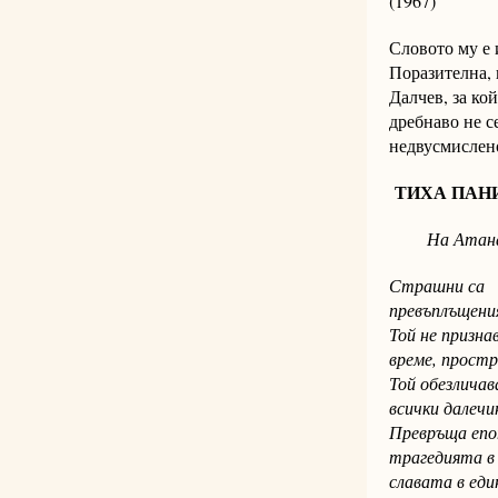
(1967)
Словото му е 
Поразителна, 
Далчев, за ко
дребнаво не с
недвусмислен
ТИХА ПАН
На Атанас
Страшни са
превъплъщения
Той не призна
време, простр
Той обезличав
всички далечи
Превръща епоп
трагедията в 
славата в еди