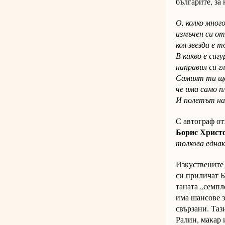
българите, за
О, колко много
измъчен си о
коя звезда е 
В какво е сиг
направил си г
Самият ти ще
че има само п
И полетът на
С автограф от:
Борис Христ
толкова еднак
Изкуствените 
си приличат Б
та­на­та „семп
има шансове з
свързани. Таз
Ралин, макар 