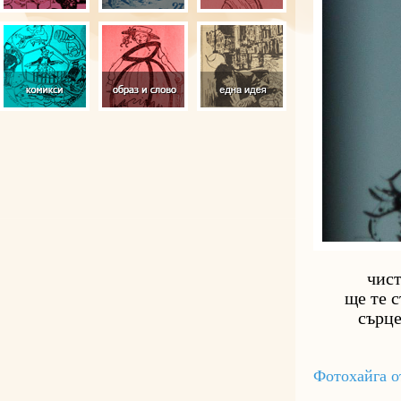
            чи
       ще те
          сър
Фотохайга о