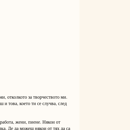
ми, отколкото за творчеството ми.
ш и това, което ти се случва, след
работа, жени, пиене. Някои от
ка. Де да можеш някои от тях да са