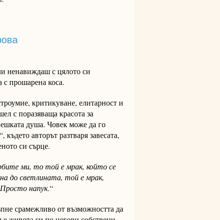
рова
или ненавиждаш с цялото си
 с прошарена коса.
строумие, критикуване, елитарност и
шел с поразяваща красота за
вешката душа. Човек може да го
 където авторът разтваря завесата,
еното си сърце.
бите ми, то той е мрак, който се
гна
до светлината, той е мрак,
. Просто напук
.“
ръпне срамежливо от възможността да
 е живота си по негови собствени