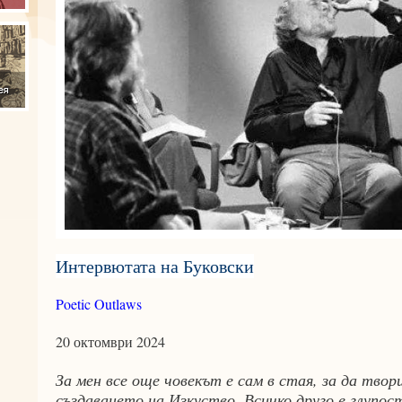
Интервютата на Буковски
Poetic Outlaws
20 октомври 2024
За мен все още човекът е сам в стая, за да твор
създаването на Изкуство. Всичко друго е глупос