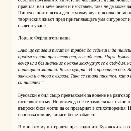
правила, най-вече беден и изоставен, така че да може д
Пишел е почти всеки ден, с махмурлук и всичко останал
творческия живот пред притъпяващата ума сигурност 
съществуване.
Лорънс Ферлингети казва:
„
Ако ще ставаш писател, трябва да седнеш и да пише
продължаваш през целия ден, всекидневно. Чарлс Буковс
вечер или без значение с какъв махмурлук се е събудил,
пишещата машина. Всяка сутрин. И в празничен ден. Ви
закуска и в това е вярвал. Така се става писател: кат
си писател
.“
Буковски е бил също превъзходен за водене на разговор
интервютата му. Не можех да не се замисля как някои о
въпроси биха могли да се превърнат в стихотворения. Н
използва клише, винаги беше забавен.
В многото му интервюта през годините Буковски казва 