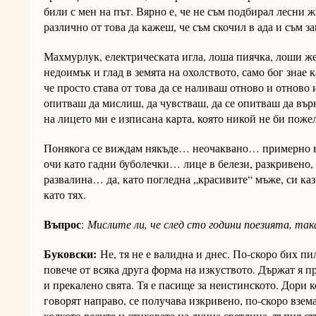
били с мен на път. Вярно е, че не съм подбирал лесни 
различно от това да кажеш, че съм скочил в ада и съм з
Махмурлук, електрическата игла, лоша пиячка, лоши же
недоимък и глад в земята на охолството, само бог знае 
че просто става от това да се наливаш отново и отново и
опитваш да мислиш, да чувстваш, да се опитваш да въ
на лицето ми е изписана карта, която никой не би пожел
Понякога се виждам някъде… неочаквано… примерно в
очи като гадни буболечки… лице в белези, разкривено, 
развалина… да, като погледна „красивите“ мъже, си каз
като тях.
Въпрос
:
Мислите ли, че след сто години поезията, так
Буковски:
Не, тя не е валидна и днес. По-скоро бих пи
повече от всяка друга форма на изкуството. Държат я пр
и прекалено свята. Тя е пасище за неистинското. Дори к
говорят направо, се получава изкривено, по-скоро взема
колкото розите и стиховете на лунна светлина, тъпия ст