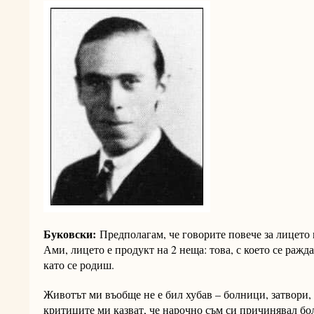
Буковски:
Предполагам, че говорите повече за лицето 
Ами, лицето е продукт на 2 неща: това, с което се ражда
като се родиш.
Животът ми въобще не е бил хубав – болници, затвори, 
критиците ми казват, че нарочно съм си причинявал бол