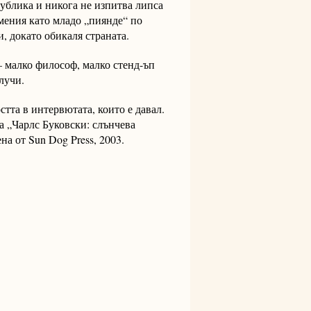
публика и никога не изпитва липса
умения като младо „пиянде“ по
, докато обикаля страната.
– малко философ, малко стенд-ъп
лучи.
стта в интервютата, които е давал.
а „Чарлс Буковски: слънчева
на от Sun Dog Press, 2003.