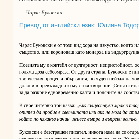
— Чарлс Буковски
Превод от английски език: Юлияна Тодо
Чарлс Буковски е от този вид хора на изкуство, които 
същество, или короноваш като монарха на ъндърграунда
Поезията му е коктейл от вулгарност, непристойност, о
голяма доза себеомраза. От друга страна, Буковски е пи
творческия процес и объркания, но чуден пейзаж на чо
долови в превъзходното му стихотворение „Синя птица“,
за да разкрие едновременно калта и поляните на собств
В свое интервю той казва: „
Ако съществува мрак в твор
опитва да пробие в светлината или ако не мога да сти
който по някакъв начин живее вътре и въпреки всичко
Буковски е безстрашен писател, никога няма да се отд
осветли по-тъмните кътчета на човешката душа. Живеел