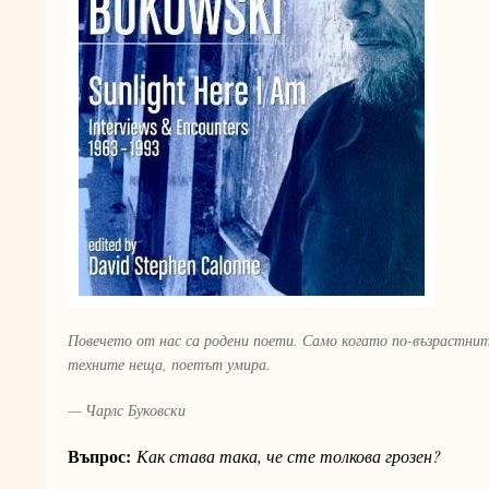
Повечето от нас са родени поети. Само когато по-възрастнит
техните неща, поетът умира.
— Чарлс Буковски
Въпрос:
Как става така, че сте толкова грозен?