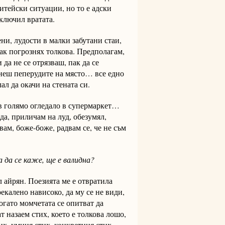
житейски ситуации, но то е адски
аключил вратата.
ни, лудости в малки забутани стаи,
как погрознях толкова. Предполагам,
 да не се отрязваш, пак да се
рнеш пеперудите на място… все едно
ал да окачи на стената си.
 голямо огледало в супермаркет…
да, приличам на луд, обезумял,
вам, боже-боже, радвам се, че не съм
а да се каже, ще е валидна?
л айрян. Поезията ме е отвратила
екалено нависоко, да му се не види,
огато момчетата се опитват да
т назаем стих, което е толкова лошо,
их, умния стих, конкретния стих,