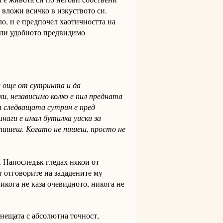
а вложи всичко в изкуството си.
о, и е предпочел хаотичността на
или удобното предвидимо
ш още от сутринта и да
ки, независимо колко е пил предната
 на следващата сутрин е пред
наги е имал бутилка уиски за
о пишеш. Когато не пишеш, просто не
. Напоследък гледах някои от
т отговорите на зададените му
икога не каза очевидното, никога не
нещата с абсолютна точност,