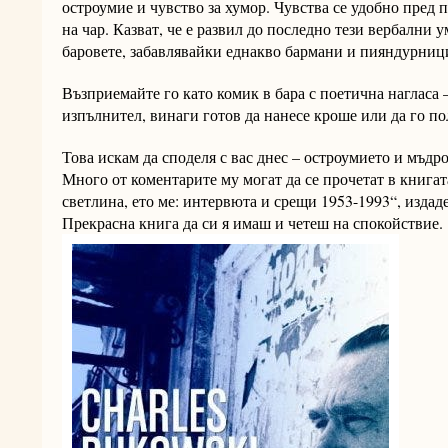
остроумие и чувство за хумор. Чувства се удобно пред 
на чар. Казват, че е развил до последно тези вербални 
баровете, забавлявайки еднакво бармани и пияндурници
Възприемайте го като комик в бара с поетична нагласа 
изпълнител, винаги готов да нанесе кроше или да го по
Това искам да споделя с вас днес – остроумието и мъдро
Много от коментарите му могат да се прочетат в книгат
светлина, ето ме: интервюта и срещи 1953-1993“, издаде
Прекрасна книга да си я имаш и четеш на спокойствие.