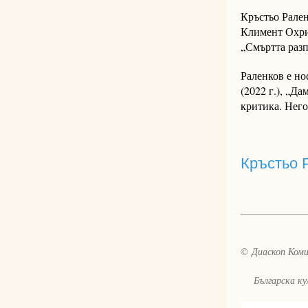
Кръстьо Рален
Климент Охрид
„Смъртта разп
Раленков е но
(2022 г.), „Д
критика. Него
Кръстьо 
© Диаскоп Комик
Българска култ