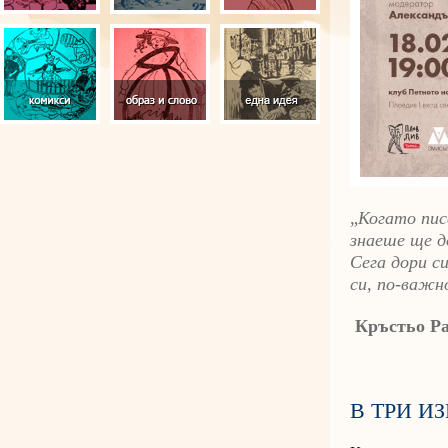
„
Когато пис
знаеше ще д
Сега дори с
си, по-важн
Кръстьо Р
В ТРИ И