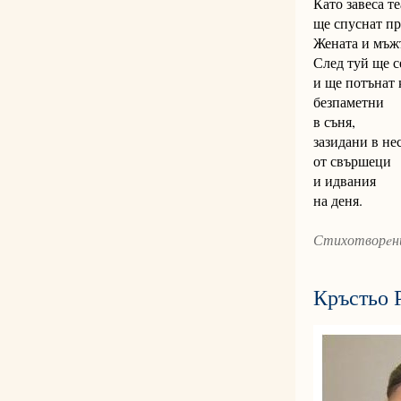
Като завеса т
ще спуснат пр
Жената и мъж
След туй ще с
и ще потънат 
безпаметни
в съня,
зазидани в н
от свършеци
и идвания
на деня.
Стихотворeни
Кръстьо 