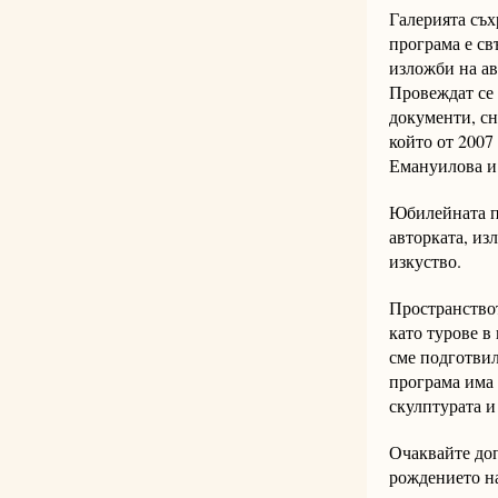
Галерията съх
програма е св
изложби на ав
Провеждат се 
документи, сн
който от 2007
Емануилова и 
Юбилейната п
авторката, из
изкуство.
Пространствот
като турове в
сме подготви
програма има 
скулптурата и
Очаквайте доп
рождението на