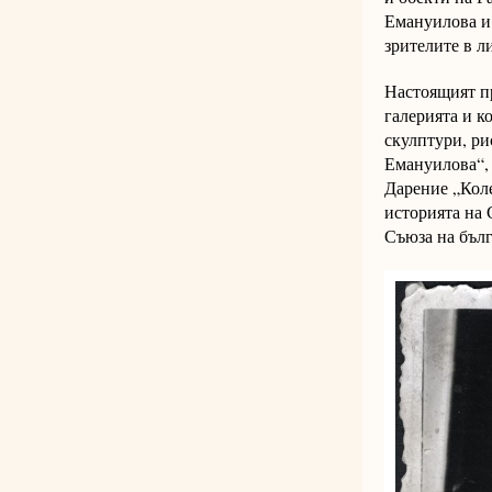
Емануилова и 
зрителите в л
Настоящият пр
галерията и к
скулптури, ри
Емануилова“, 
Дарение „Коле
историята на 
Съюза на бълг