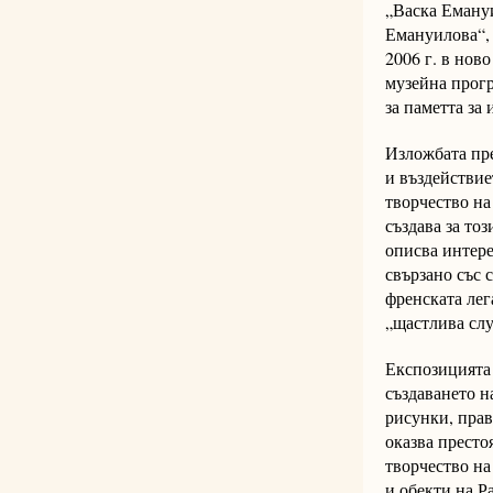
„Васка Емануи
Емануилова“, 
2006 г. в нов
музейна прогр
за паметта за
Изложбата пре
и въздействие
творчество на
създава за тоз
описва интере
свързано със 
френската лег
„щастлива слу
Експозицията 
създаването н
рисунки, прав
оказва престо
творчество на
и обекти на Р