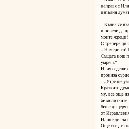
направя с Или
изпълня думат
– Кълна се въ
и повече да пр
моите жреци!
С треперещи о
– Намери го! 
Същата нощ пр
умреш.“
Илия седеше с
прониза сърце
– „Утре ще ум
Кратките думи
му, все още и
бе молитвите н
беше дъщеря н
от Израилевия
Илия вдигна г
Още същата н