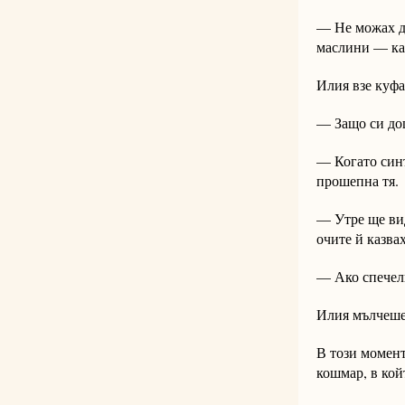
— Не можах да
маслини — каз
Илия взе куфа
— Защо си дош
— Когато синъ
прошепна тя.
— Утре ще вид
очите й казвах
— Ако спечели
Илия мълчеше,
В този момент
кошмар, в кой