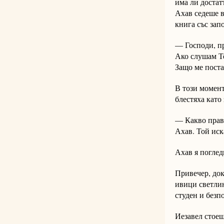
има ли достат
Ахав седеше в
книга със запо
— Господи, пр
Ако слушам Те
Защо ме поста
В този момент
блестяха като
— Какво прави
Ахав. Той иск
Ахав я погледн
Привечер, док
ивици светлин
студен и безп
Иезавел стоеш