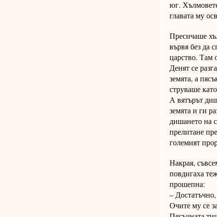
юг. Хълмовете
главата му ос
Пресичаше хъл
вървя без да 
царство. Там 
Денят се разг
земята, а пяс
струваше като 
А вятърът диш
земята и ги р
дишането на с
прелитане пре
големият прор
Накрая, съвсе
повдигаха теж
прошепна:
– Достатъчно,
Очите му се з
Пясъчната тиш