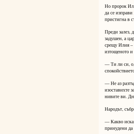
Но пророк Или
да се изправи
пристигна в с
Преди залез, 
задушен, а ца
срещу Илия – 
изтощеното и 
— Ти ли си, о
спокойствието
— Не аз разтъ
изоставихте з
нивите ви. Дн
Народът, събр
— Какво иска
принудени да 