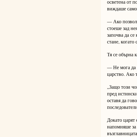
осветена от п
виждаше само 
— Ако позволи
стоеше зад не
започва да се
стане, когато
Тя се обърна к
— Не мога да 
царство. Ако т
„Защо този чо
пред истински
оставя да гов
последователи
Докато царят 
напомняше за 
възглавницата