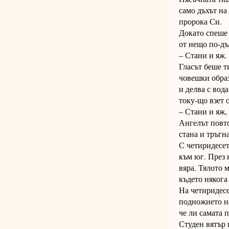
само дъхът на
пророка Си.
Докато спеше 
от нещо по-дъ
– Стани и яж.
Гласът беше т
човешки образ
и делва с вода
току-що взет 
– Стани и яж, 
Ангелът повто
стана и тръгн
С четиридесет
към юг. През 
вяра. Тялото 
където някога
На четиридесе
подножието на
че ли самата 
Студен вятър 