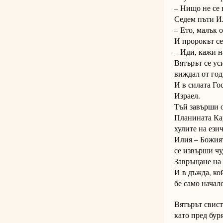
– Нищо не се 
Седем пъти Ил
– Ето, малък 
И пророкът се
– Иди, кажи н
Вятърът се ус
виждал от год
И в силата Го
Израел.
Тъй завърши о
Планината Кар
хулите на ези
Илия – Божият
се извърши чу
Завръщане на 
И в дъжда, ко
бе само начал
Вятърът свист
като пред бур