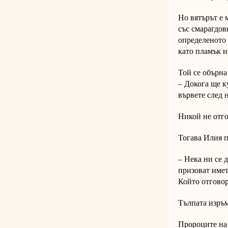
Но вятърът е 
със смарагдов
определеното 
като пламък и
Той се обърна
– Докога ще к
вървете след 
Никой не отго
Тогава Илия 
– Нека ни се 
призоват имет
Който отговор
Тълпата изръм
Пророците на 