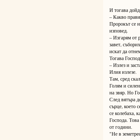
И тогава дойде
– Какво прав
Пророкът се н
изповед.
– Изгарям от 
завет, събори
искат да отне
Тогава Господ
– Излез и зас
Илия излезе.
Там, сред ска
Голям и силен
на звяр. Но Г
След вятъра д
сърце, което 
се колебаха, к
Господа. Това
от години.
"Не в земетре