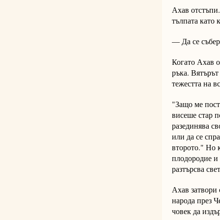
Ахав отстъпи.
тълпата като к
— Да се събер
Когато Ахав о
ръка. Вятърът
тежестта на в
"Защо ме пост
висеше стар п
разединява св
или да се спр
второто." Но 
плодородие и 
разтърсва свет
Ахав затвори 
народа през Ч
човек да издъ