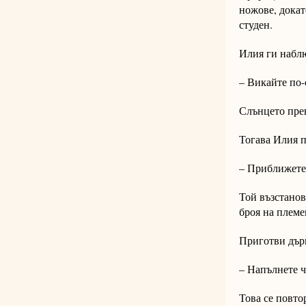
ножове, докат
студен.
Илия ги наблю
– Викайте по-
Слънцето прев
Тогава Илия п
– Приближете 
Той възстанов
броя на племе
Приготви дърв
– Напълнете ч
Това се повто