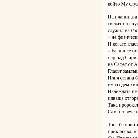
който Му служ
На планината 
свежест от пу
служил на Гос
– не физическ
И когато глас
– Върни се по
цар над Сирия
на Сафат от А
Гласът замлък
Илия остана б
има седем хил
Надеждата не 
идваща отгоре
Така пророкът
Сам, но вече 
Това бе новот
приключва, но
Си. Просто из