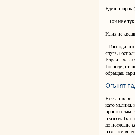
Един пророк (
– Той не е ту
Илия не крещи
– Господи, отг
слуга. Господ
Израил, че аз
Господи, отго
обръщаш сърц
Огънят па
Внезапно огън
като мълния, к
просто пламък
пътя си. Той 
до последна к
разтърси всич