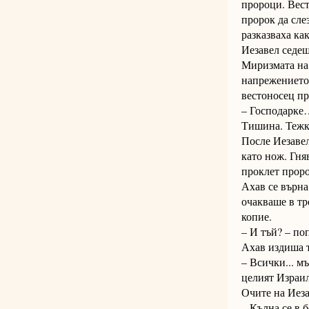
пророци. Вест
пророк да сле
разказваха ка
Иезавел седеш
Миризмата на 
напрежението,
вестоносец пр
– Господарке…
Тишина. Тежк
После Иезавел
като нож. Гня
проклет проро
Ахав се върна
очакваше в тр
копие.
– И тъй? – по
Ахав издиша 
– Всички... м
целият Израил
Очите на Иеза
– Кълна се в б