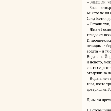
– Знаеш ли, ч
– Зная – отвър
Бе като че ли
След Ветил д
– Остани тук,
– Жив е Госпо
твърдо от всяк
И продължиха.
невидим събор
водата – и тя 
Водата на Йор
и новото, меж
си, тя се раз
отваряше за н
– Водата не е 
това, което т
довериш на Го
Двамата преми
На отсрещния 