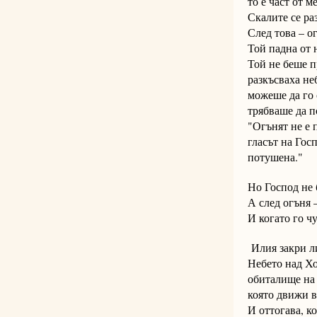
то е част от м
Скалите се ра
След това – о
Той падна от 
Той не беше п
разкъсваха не
можеше да го 
трябваше да п
"Огънят не е 
гласът на Госп
потушена."
Но Господ не 
А след огъня 
И когато го ч
Илия закри ли
Небето над Хо
обиталище на 
която движи в
И оттогава, ко