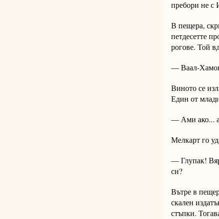
пребори не с И
В пещера, скр
петдесетте пр
рогове. Той в
— Ваал-Хамон,
Виното се изл
Един от млади
— Ами ако... 
Мелкарт го уд
— Глупак! Вяр
си?
Вътре в пещер
скален издатъ
стъпки. Тогав