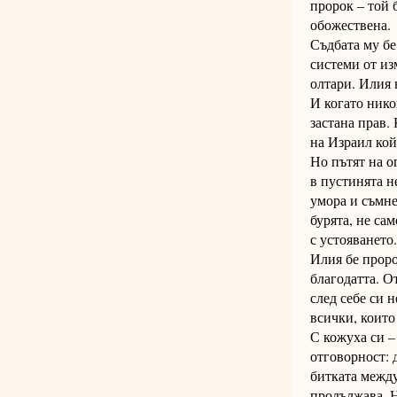
пророк – той б
обожествена.
Съдбата му бе
системи от из
олтари. Илия 
И когато нико
застана прав.
на Израил кой
Но пътят на о
в пустинята не
умора и съмне
бурята, не сам
с устояването.
Илия бе проро
благодатта. О
след себе си 
всички, които
С кожуха си –
отговорност: 
битката между
продължава. Н