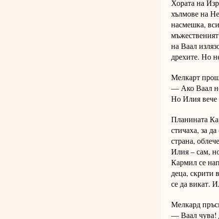
Хората на Изр
хълмове на Не
насмешка, вси
мъжественият 
на Ваал изляз
дрехите. Но не
Мелкарт прош
— Ако Ваал не
Но Илия вече 
Планината Кар
стичаха, за д
страна, облеч
Илия – сам, но
Кармил се нап
деца, скрити 
се да викат. 
Мелкард пръсв
— Ваал чува! 