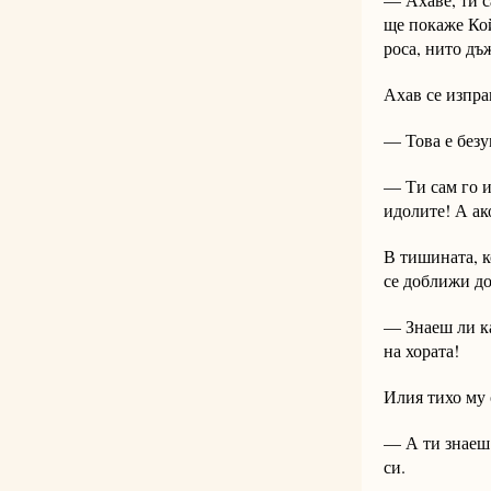
ще покаже Кой
роса, нито дъ
Ахав се изпра
— Това е безу
— Ти сам го и
идолите! А ак
В тишината, к
се доближи до
— Знаеш ли ка
на хората!
Илия тихо му 
— А ти знаеш 
си.