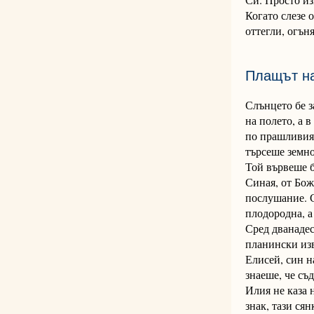
Когато слезе о
оттегли, огън
Плащът на
Слънцето бе з
на полето, а 
по прашливия 
търсеше земно
Той вървеше б
Синая, от Бож
послушание. С
плодородна, а
Сред дванадес
планински изв
Елисей, син н
знаеше, че съ
Илия не каза 
знак, тази ся