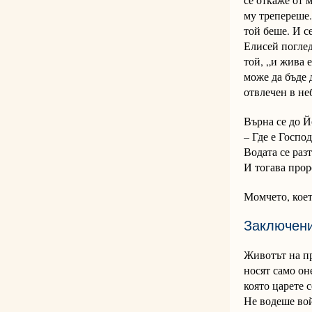
му трепереше.
той беше. И се
Елисей поглед
той, „и жива 
може да бъде 
отвлечен в не
Върна се до Й
– Где е Госпо
Водата се разт
И тогава прор
Момчето, коет
Заключени
Животът на пр
носят само он
която царете 
Не водеше вой