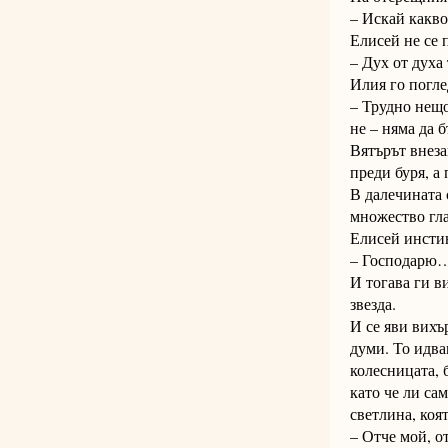
– Искай какво
Елисей не се 
– Дух от духа
Илия го погле
– Трудно нещо
не – няма да б
Вятърът внеза
преди буря, а
В далечината с
множество гла
Елисей инстин
– Господарю…
И тогава ги в
звезда.
И се яви вихъ
думи. То идва
колесницата, 
като че ли са
светлина, коя
– Отче мой, о