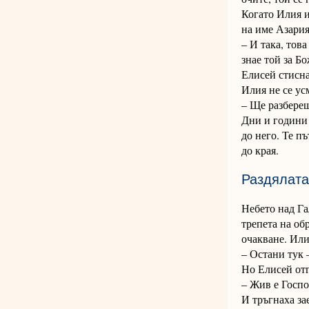
Когато Илия и
на име Азария
– И така, тов
знае той за Бо
Елисей стисна
Илия не се ус
– Ще разбереш
Дни и години 
до него. Те п
до края.
Раздялата
Небето над Га
трепета на об
очакване. Или
– Остани тук 
Но Елисей отг
– Жив е Госпо
И тръгнаха за