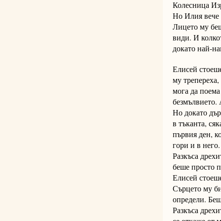
Колесница Из
Но Илия вече 
Лицето му беш
види. И колко
докато най-на
Елисей стоеше
му трепереха,
мога да поема
безмълвието. 
Но докато дър
в тъканта, ся
първия ден, к
гори и в него.
Разкъса дрехит
беше просто п
Елисей стоеше
Сърцето му би
определи. Беш
Разкъса дрехи
се откаже от 