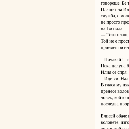
говореше. Бе 
Плащът на Или
служба, с мол
не просто пре
на Господа.
— Този плащ, 
Той не е прос
приемеш всичк
– Почакай! – 
Нека целуна б
Илия се спря, 
– Иди си. Нал
В гласа му ня
пренесе волов
човек, който 
последва прор
Елисей обаче 
воловете, изг
очите, той се