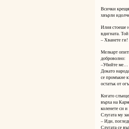
Всички крещят
хвърли идолче
Илия стоеше н
вдигната. Той
– Хванете ги! 
Мелкарт опитв
доброволно:
–Убийте ме… 
Докато народа
се промъкне к
остатък от ог
Когато слънце
върха на Карм
коленете си и 
Слугата му за
– Иди, поглед
Слугата се вър