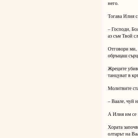
него.
Тогава Илия с
– Господи, Бо
аз съм Твой с
Отговори ми, 
обръщаш сърц
Жреците убива
танцуват в кр
Молитвите ста
– Ваале, чуй 
А Илия им се 
Хората започва
олтарът на Ва