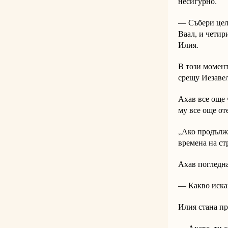
несигурно.
— Събери цели
Ваал, и четир
Илия.
В този момент
срещу Иезавел
Ахав все още 
му все още от
„Ако продълж
времена на ст
Ахав погледна
— Какво искаш
Илия стана пр
— Ахаве, ти с