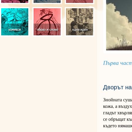
Първа час
Дворът на
Знойната суша
кожа, а възду
гладът хвърля
се обръщат къ
където нямаше