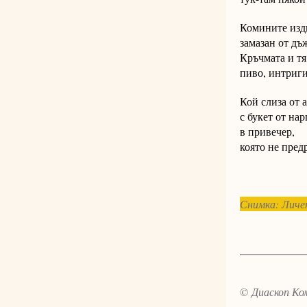
Комините изд
замазан от дъ
Кръчмата и тя
пиво, интриги
Кой слиза от 
с букет от на
в привечер,
която не пре
Снимка: Личе
© Диаскоп Ком