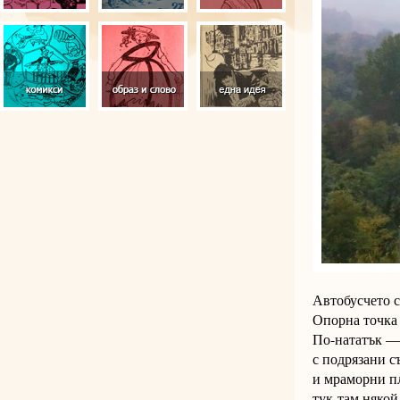
Автобусчето 
Опорна точка 
По-нататък —
с подрязани 
и мраморни п
тук-там някой