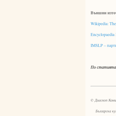
Външни изто
Wikipedia: The
Encyclopaedia 
IMSLP – парт
По статията 
© Диаскоп Комик
Българска култ