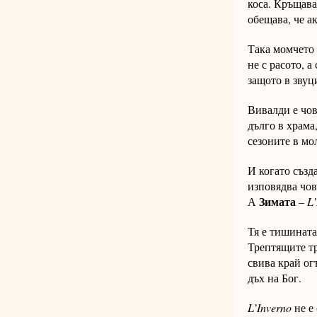
коса. Кръщава
обещава, че а
Така момчето 
не с расото, а
защото в звуц
Вивалди е чов
дълго в храма
сезоните в мо
И когато създ
изповядва чов
Зимата
А
–
L’
Тя е тишината 
Трептящите тр
свива край ог
дъх на Бог.
L’Inverno
не е 