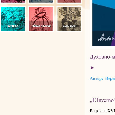
Духовно-м
►
Автор: Иере
„L’Inverno
В края на XVI