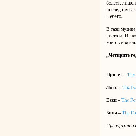
болест, лишени
последният ако
Небето.
В тази музика
чистота. И ако
което се затоп
„Четирите го
Пролет
–
The 
Лято
–
The Fo
Есен
–
The Fo
Зима
–
The Fou
Препоръчани и