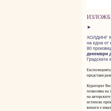
ИЗЛОЖБ
►
ХОЛДИНГ КЦ
на една от
80 произве
декември 
Градската 
Експозицията,
представя раз
Кураторът Ви
позволява на 
на авторските
истинско преж
винаги е имал