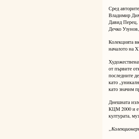
Сред авторите
Владимир Дим
Давид Перец,
Дечко Узунов,
Колекцията вк
началото на X
Художествена
от първите от
последните де
като „уникалн
като значим п
Днешната изл
КЦМ 2000 и е 
културата, му
„Колекционери