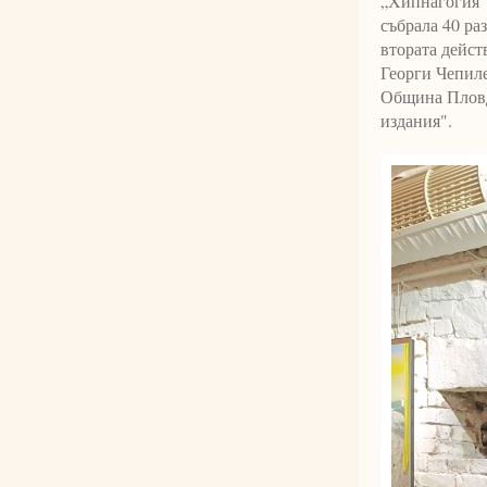
„Хипнагогия“ 
събрала 40 раз
втората дейст
Георги Чепиле
Община Пловд
издания".