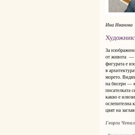
Ина Иванова
Художникъ
За изображени
от живота
—
фигурата е из
в архитектура
морето. Видях
на бисери — к
писателката с
какво е илюзи
ослепителна к
цвят на заглав
Георги Чепил