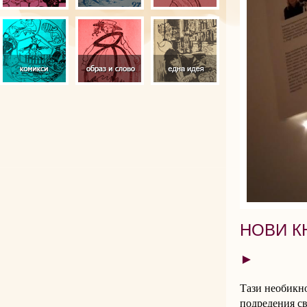
НОВИ К
►
Тази необикн
подредения св