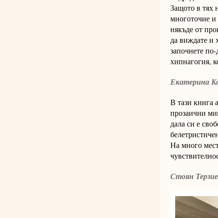
Защото в тях 
многоточие и 
някъде от про
да виждате и х
започнете по-
хипнагогия, к
Екатерина Ко
В тази книга 
прозаични мин
дала си е своб
белетристичен
На много мест
чувствителнос
Стоян Терзие