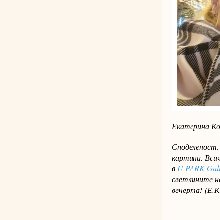
Екатерина Кос
Споделеност.
картини. Вси
в
U PARK Gall
светлините на
вечерта!
(Е.К