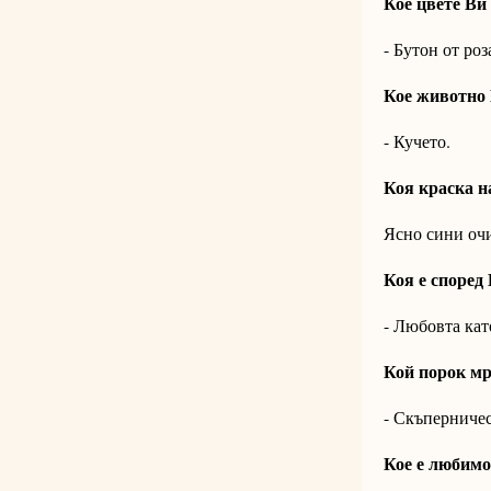
Кое цвете Ви
- Бутон от роз
Кое животно 
- Кучето.
Коя краска н
Ясно сини очи
Коя е според
- Любовта кат
Кой порок мр
- Скъперничес
Кое е любимо