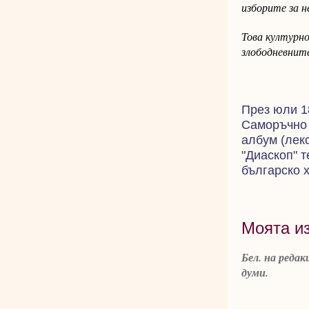
изборите за н
Това културно
злободневните
През юли 18
Саморъчно 
албум (лекс
"Диаскоп" 
българско 
Моята и
Бел. на редак
думи.