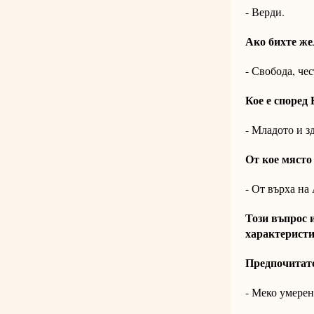
- Верди.
Ако бихте жел
- Свобода, че
Кое е според
- Младото и з
От кое място
- От върха на
Този въпрос 
характеристи
Предпочитате
- Меко умерен