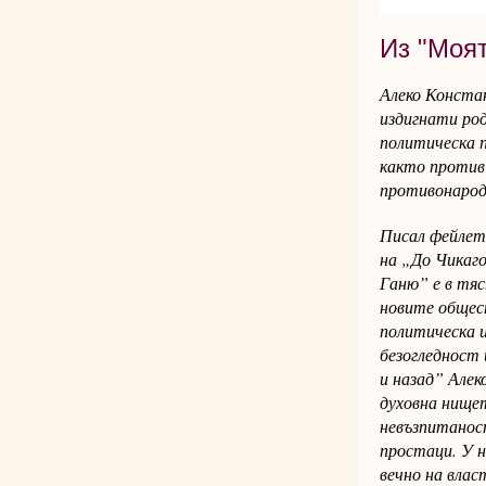
Из "Моят
Алеко Констан
издигнати род
политическа 
както против 
противонарод
Писал фейлето
на „До Чикаго
Ганю” е в тя
новите общес
политическа и
безогледност 
и назад” Алек
духовна нище
невъзпитанос
простаци. У н
вечно на влас