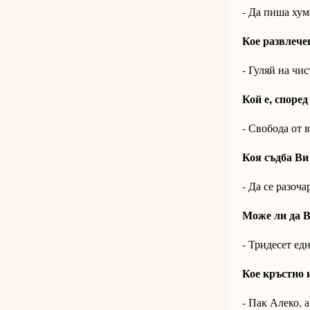
- Да пиша ху
Кое развлече
- Гуляй на чи
Кой е, според
- Свобода от 
Коя съдба Ви
- Да се разоча
Може ли да В
- Тридесет едн
Кое кръстно и
- Пак Алеко, 