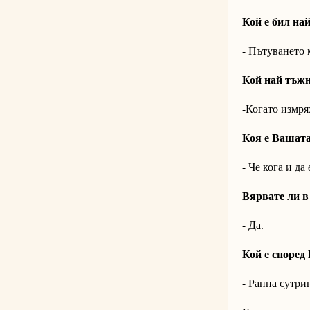
Кой е бил на
- Пътуването 
Кой най тъж
-Когато измря
Коя е Вашата
- Че кога и да
Вярвате ли в
- Да.
Кой е според
- Ранна сутри