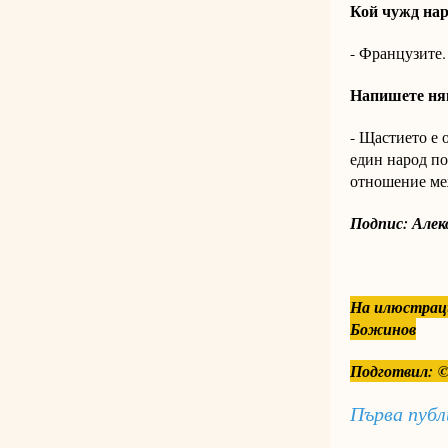
Кой чужд нар
- Французите.
Напишете няк
- Щастието е 
един народ по
отношение меж
Подпис: Але
На илюстраци
Божинов
Подготвил: ©
Първа публ