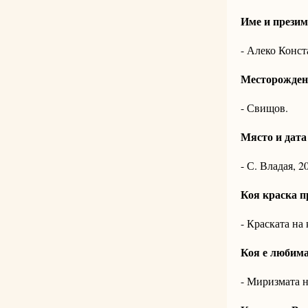
Име и презим
- Алеко Конст
Месторожден
- Свищов.
Място и дата
- С. Владая, 
Коя краска п
- Краската на 
Коя е любим
- Миризмата н