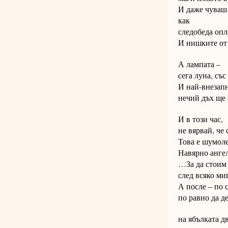
И даже чува
как
следобеда опл
И нишките от 
А лампата –
сега луна, съ
И най-внезап
нечий дъх ще 
И в този час,
не вярвай, че
Това е шумол
Навярно ангел
…За да стоим
след всяко ми
А после – по 
по равно да д
на ябълката д