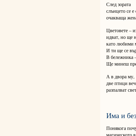
След зората
слънцето се е
очакваща жена
Цветовете – и
идват, но ще 
като любими м
И ти ще се въ
В бележника –
Ще минеш през
А в двора м
две птици веч
разпалват све
Има и бе
Понякога поч
магическото в