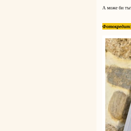
А може би тъг
неизме
Фотокредит: