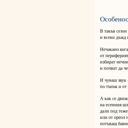
Особенос
В такъв сезон
и всеки дъжд 
Нечакано ког
от периферият
избират нечии
и почват да ч
И чуваш звук
по тънък и от 
А как се движ
на есенния ш
дали под теже
или от ореол 
потъващ бавно