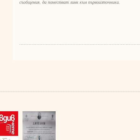
съобщения, да поместват линк към първоизточника.