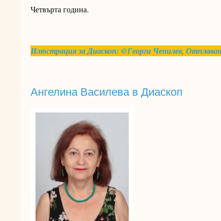
Четвърта година.
Илюстрация за Диаскоп: @Георги Чепилев
, Отплава
Ангелина Василева в Диаскоп