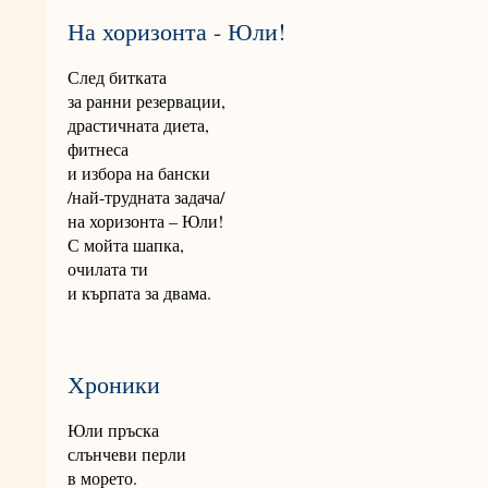
На хоризонта - Юли!
След битката
за ранни резервации,
драстичната диета,
фитнеса
и избора на бански
/най-трудната задача/
на хоризонта – Юли!
С мойта шапка,
очилата ти
и кърпата за двама.
Хроники
Юли пръска
слънчеви перли
в морето.