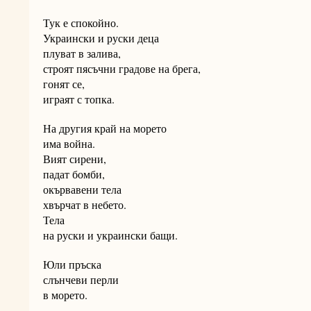
Тук е спокойно.
Украински и руски деца
плуват в залива,
строят пясъчни градове на брега,
гонят се,
играят с топка.
На другия край на морето
има война.
Вият сирени,
падат бомби,
окървавени тела
хвърчат в небето.
Тела
на руски и украински бащи.
Юли пръска
слънчеви перли
в морето.