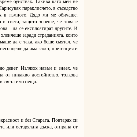
време буйствах. Такива като мен не
Нарисувах параклисчето, в съседство
х в тъмното. Дядо ми ме обичаше,
в света, защото знаеше, че това е
ова – да се експлоатират другите. И
е хленчеше заради страданията, които
аше да е така, ако беше смятал, че
него щеше да има злост, претенция и
до девет. Излязох навън и знаех, че
а от никакво достойнство, толкова
 в света има нещо.
екрасност и без Старата. Повтарях си
та или остарялата дъска, отпрана от