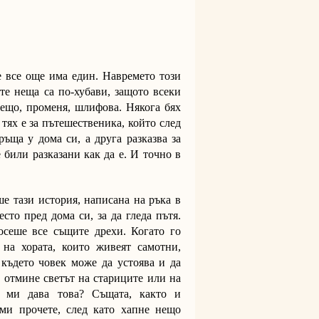
 все още има един. Навремето този
те неща са по-хубави, защото всеки
нещо, променя, шлифова. Някога бях
 тях е за пътешественика, който след
ъща у дома си, а друга разказва за
 били разказани как да е. И точно в
е тази история, написана на ръка в
сто пред дома си, за да гледа пътя.
осеше все същите дрехи. Когато го
 на хората, които живеят самотни,
 където човек може да устоява и да
 отмине светът на стариците или на
а ми дава това? Същата, както и
 ми прочете, след като хапне нещо