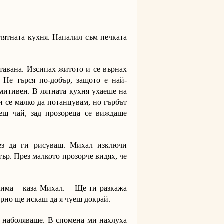
 лятната кухня. Напалил съм печката
 тавана. Изсипах житото и се върнах
 Не търся по-добър, защото е най-
имитивен. В лятната кухня ухаеше на
и се малко да потанцувам, но гърбът
ещ чай, зад прозореца се виждаше
ез да ги рисуваш. Михал изключи
ър. През малкото прозорче видях, че
а – каза Михал. – Ще ти разкажа
урно ще искаш да я чуеш докрай.
е наболяваше. В спомена ми нахлуха