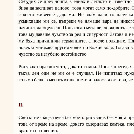
Събудих се през нощта. Седнах в леглото и известно 
бива да заспиват наново, това могат само по-добрите. 
с което живееше дядо ми. Не знам дали го налучка
усмихваше ми се, въпреки че нямаше вяра на никого 
начинът да оцелееш. Понякога смяташе, че животът е т
това му даваше чувство за ред и сигурност. Затова и н
му бяха причинили германците, а после поляците. Ням
човекът унижава другия човек по Божия воля. Тогава в 
чувство за изгубено достойнство.
Рисувах параклисчето, докато съмна. После преседях 
такъв ден още не ми се е случвал. Не изпитвах нужд
голямо беше в мен възхищението и радостта от това, че
ІI.
Светът не съществува без моето рисуване, без моята пр
това от време на време, докато съзерцавах камъка, пле
вратата на плевнята.