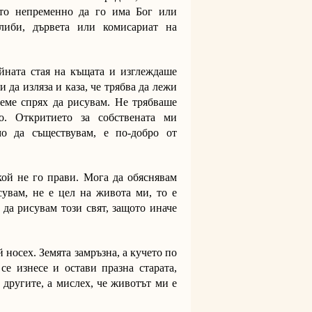
то непременно да го има Бог или
либи, дървета или комисариат на
йната стая на къщата и изглеждаше
да изляза и каза, че трябва да лежи
реме спрях да рисувам. Не трябваше
о. Откритието за собствената ми
мо да съществувам, е по-добро от
кой не го прави. Мога да обяснявам
сувам, не е цел на живота ми, то е
 да рисувам този свят, защото иначе
 носех. Земята замръзна, а кучето по
се изнесе и остави празна старата,
 другите, а мислех, че животът ми е