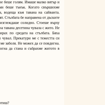
 не беше голям. Имаше малко вятър и
 ми беше тънък. Когато свършихме
а, водеща към тавана на сайванта.
ят. Стълбата бе направена от дъските
 изглеждаше солидно. Стоеше върху
 на тавана десетина чувала с жито. Не
рах по средата на стълбата. Бяха
н чувал. Прекатури ме с тежестта си
ме заболя. Не можех да се повдигна.
огна да стана и събрахме житото в
ботиш?