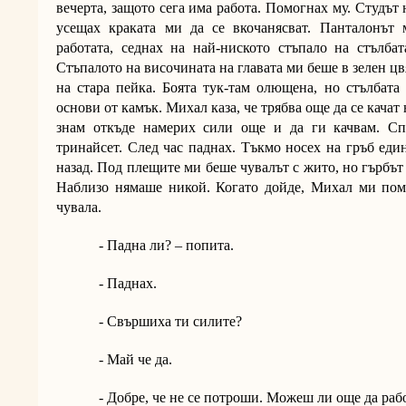
вечерта, защото сега има работа. Помогнах му. Студът
усещах краката ми да се вкочанясват. Панталонът
работата, седнах на най-ниското стъпало на стълбат
Стъпалото на височината на главата ми беше в зелен цв
на стара пейка. Боята тук-там олющена, но стълбата
основи от камък. Михал каза, че трябва още да се качат
знам откъде намерих сили още и да ги качвам. Спи
тринайсет. След час паднах. Тъкмо носех на гръб еди
назад. Под плещите ми беше чувалът с жито, но гърбът 
Наблизо нямаше никой. Когато дойде, Михал ми пом
чувала.
- Падна ли? – попита.
- Паднах.
- Свършиха ти силите?
- Май че да.
- Добре, че не се потроши. Можеш ли още да ра