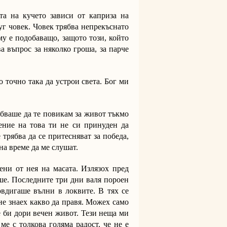
та на кучето зависи от каприза на
руг човек. Човек трябва непрекъснато
му е подобаващо, защото този, който
а въпрос за няколко гроша, за парче
о точно така да устрои света. Бог ми
ябваше да те повикам за живот тъкмо
ение на това ти не си принуден да
е трябва да се притесняват за победа,
на време да ме слушат.
ени от нея на масата. Излязох пред
ше. Последните три дни валя пороен
вдигаше вълни в локвите. В тях се
не знаех какво да правя. Можех само
е би дори вечен живот. Тези неща ми
ме с толкова голяма радост, че не е