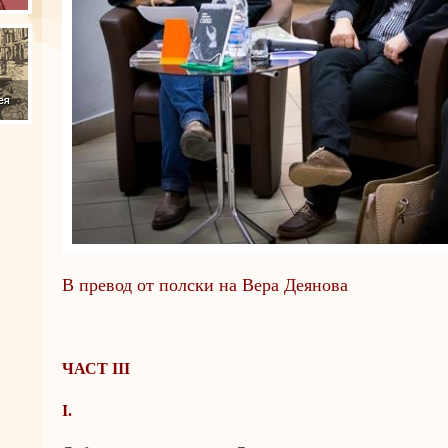
В превод от полски на Вера Деянова
ЧАСТ ІІІ
І.