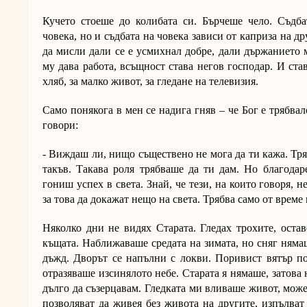
Кучето стоеше до колибата си. Бърчеше чело. Съдба
човека, но и съдбата на човека зависи от каприза на д
да мисли дали се е усмихнал добре, дали държанието 
му дава работа, всъщност става негов господар. И став
хляб, за малко живот, за гледане на телевизия.
Само понякога в мен се надига гняв – че Бог е трябвал
говори:
- Виждаш ли, нищо съществено не мога да ти кажа. Тр
такъв. Такава роля трябваше да ти дам. Но благодар
гониш успех в света. Знай, че тези, на които говоря, н
за това да докажат нещо на света. Трябва само от време 
Няколко дни не видях Старата. Гледах трохите, остав
къщата. Наближаваше средата на зимата, но сняг няма
дъжд. Дворът се напълни с локви. Поривист вятър по
отразяваше изсинялото небе. Старата я нямаше, затова 
дълго да съзерцавам. Гледката ми вливаше живот, мож
позволяват да живея без живота на другите, изпълват 