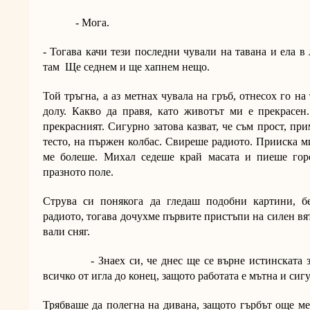
- Мога.
- Тогава качи тези последни чували на тавана и ела в
там Ще седнем и ще хапнем нещо.
Той тръгна, а аз метнах чувала на гръб, отнесох го на
долу. Какво да правя, като животът ми е прекрасен.
прекрасният. Сигурно затова казват, че съм прост, пр
тесто, на пържен колбас. Свиреше радиото. Прииска м
ме болеше. Михал седеше край масата и пиеше гор
празното поле.
Струва си понякога да гледаш подобни картини, б
радиото, тогава дочухме първите пристъпи на силен вят
вали сняг.
- Знаех си, че днес ще се върне истинската зим
всичко от игла до конец, защото работата е мътна и сиг
Трябваше да полегна на дивана, защото гърбът още м