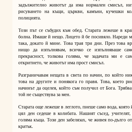
задължително животът да има нормален смисъл, ни
рисуването на къщи, църкви, камъни, кучешки ко
полицията.
Този път се събудих към обед. Старата лежеше в кра
болна. Имаше й нещо. Лицето й бе посивяло. Нареди ми 
така, докато й мине. Това трая три дни. През това в
нищо да изпълнявам, всичко се изпълняваше сам
прекрасност, толкова голяма, че задачата ми е са
откритието, че животът има прост смисъл.
Разграничавам нещата в света по начин, по който ни
това на другите и понякога го правя. Това, което ри
начинът да оцелея, който съм получил от Бога. Трябва
той не съществува за мен.
Старата още лежеше в леглото, пиеше само вода, която й
цял ден седеше в колибата. Нашият съсед, учителят, 
голяма къща. Този ден забелязах, че живея по-дълго от
кратък.