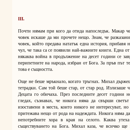
ІІІ.
Почти нямам при кого да отида напоследък. Макар че
човек искаше да ми прочете нещо. Знам, че разказани
човек, който предава нататък една история, прибавя 
чул, че така са се появили най-важните книги. Една от
някаква война в продължение на десет години се завр
перипетиите на народа, избран от Бога. За пръв път те
това е същността.
Още не беше мръкнало, когато тръгнах. Михал държеш
тетрадки. Сам той беше стар, от стар род. Излизаше че
Децата го обичаха. През последните десет години н
гледах, съзнавах, че никога няма да свърши светът
изоставени в места, които никого не интересуват, но
притежава нещо от рода на надеждата. Никога няма да
непотребните хора в края на селото. Каква утех
съществуването на Бога. Михал каза, че всичко ще