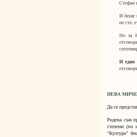
Стефан 
И беше 
не сте, 
Но за Н
отговор
септемв
И едно 
отговори
НЕВА МИЧ
Да се предста
Родена съм п
степени (по 
“Култура” бе