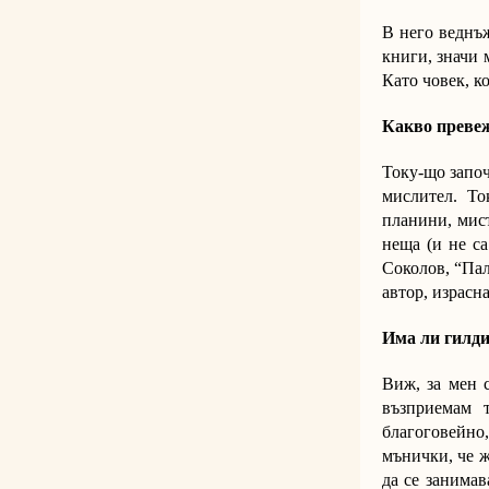
В него веднъж
книги, значи 
Като човек, к
Какво превеж
Току-що запо
мислител. Т
планини, мист
неща (и не с
Соколов, “Пал
автор, израс
Има ли гилди
Виж, за мен 
възприемам 
благоговейно
мънички, че ж
да се занимав