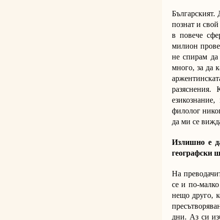
Българският. 
познат и свой
в повече сфе
милион провер
не спирам да 
много, за да 
аржентинскат
разяснения.
езикознание,
филолог никог
да ми се вижд
Излишно е да
географски 
На преводачит
се и по-малко
нещо друго, к
пресътворяван
дни. Аз си и