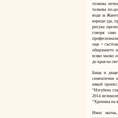
толкова лични
толкова по-д
водя за Жане
корици (да, п
рисува преле
говоря сам
професионалис
още + състеза
общуването л
всяко малко и
до края на све
Баща и дъще
симпатични и
някой проект
“Изгубена гла
2014 великол
“Хроника на в
Имах малък