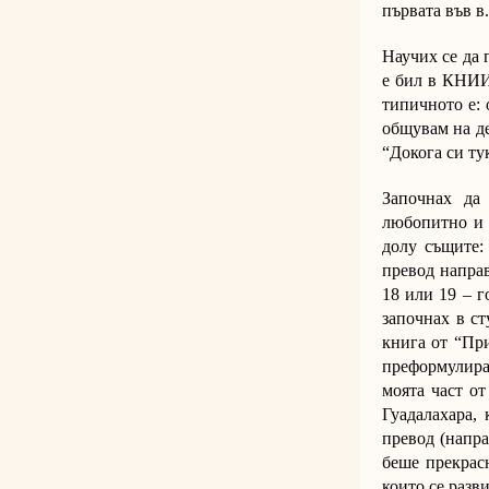
първата във в.
Научих се да 
е бил в КНИИ
типичното е: 
общувам на де
“Докога си ту
Започнах да
любопитно и з
долу същите:
превод направ
18 или 19 – г
започнах в с
книга от “Пр
преформулира
моята част от
Гуадалахара,
превод (напра
беше прекрас
които се разв