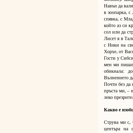
Навън да вали
в зоопарка, с
спявка, с Мла
който аз си к
сол или да ст
Лисет я в Тал
с Ники на св
Хорхе, от Вас
Гости у Сибс
мен ми пишат,
обикнала: д
Вълнението да
Почти без да 
пръста ми, – 
леко презрите
Какво е изоб
Струва ми с, 
центъра на 