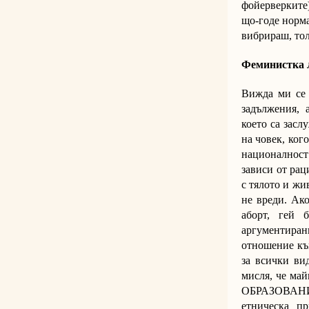
фойерверките)
що-годе норма
вибрираш, тол
Феминистка 
Вижда ми се 
задължения, 
което са засл
на човек, ког
националност
зависи от рац
с тялото и жи
не вреди. Ако
аборт, гей 
аргументиран
отношение към
за всички ви
мисля, че май
ОБРАЗОВАНИЕ
етническа п