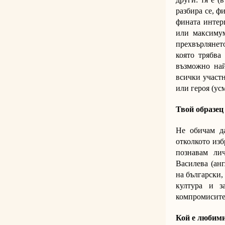
разбира се, ф
фината интер
или максимум
прехвърлянето
която трябва
възможно най
всички участ
или героя (ус
Твой образец 
Не обичам да
отколкото изб
познавам ли
Василева (анг
на български,
култура и з
компромисите с
Кой е любими