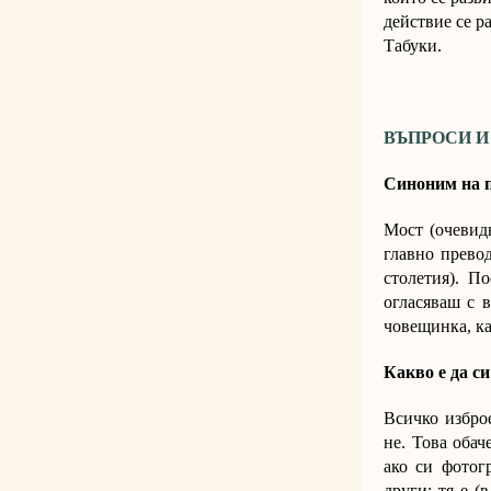
действие се р
Табуки.
ВЪПРОСИ И
Синоним на п
Мост (очевидн
главно превод
столетия). П
огласяваш с 
човещинка, ка
Какво е да си
Всичко избро
не. Това обач
ако си фотог
други: тя е (