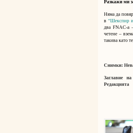
Разкажи ми з
Няма да повя
в
“Шекспир и
два FNAC-а –
четене – взе
такива като т
Снимки: Нев
Заглавие на
Редакцията
КРАЙ 