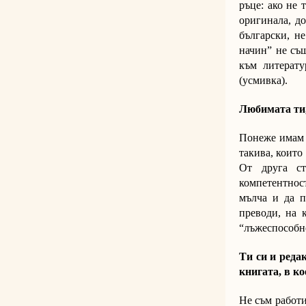
ръце: ако не 
оригинала, д
български, н
начин” не същ
към литерату
(усмивка).
Любимата ти,
Понеже имам 
такива, които
От друга ст
компетентност
мълча и да п
преводи, на 
“лъжеспособн
Ти си и реда
книгата, в к
Не съм работи