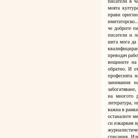
писатели в ч
моята култур
прави оригина
имитаторско..
че добрите п
писатели и л
шега мога да 
квалифициран
преводач рабо
вещините на 
обратно. И о
професията н
занимания н
забогатяване,
на многото р
литература, н
важна в рамки
останалите ми
си изкарвам в
журналистичес
списания. Ил