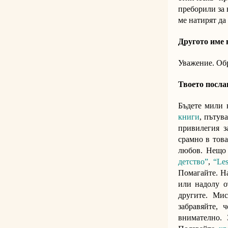
преборили за в
ме натирят да
Другото име 
Уважение. Об
Твоето посла
Бъдете мили 
книги
, пътув
привилегия з
срамно в това
любов. Нещо 
детство”
,
“Les
Помагайте. На
или надолу от
другите. Мис
забравяйте, 
внимателно. 