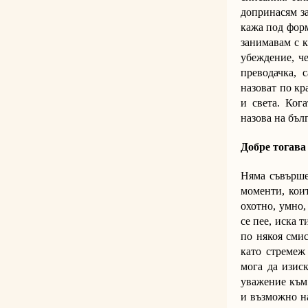
допринасям за
кажа под фор
занимавам с к
убеждение, че
преводачка, 
назоват по кр
и света. Ког
назова на бъл
Добре тогава
Няма съвърше
моменти, кои
охотно, умно,
се пее, иска 
по някоя смис
като стремеж
мога да изиск
уважение към 
и възможно на