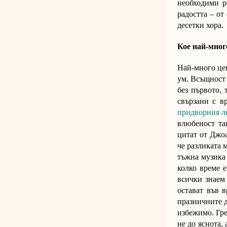
необходими р
радостта – от
десетки хора.
Кое най-мног
Най-много цен
ум. Всъщност 
без първото, 
свързани с в
придворния л
влюбеност так
цитат от Джо
че разликата 
тъжна музика 
колко време е
всички знаем 
остават във 
празничните д
избежимо. Гре
не до яснота,