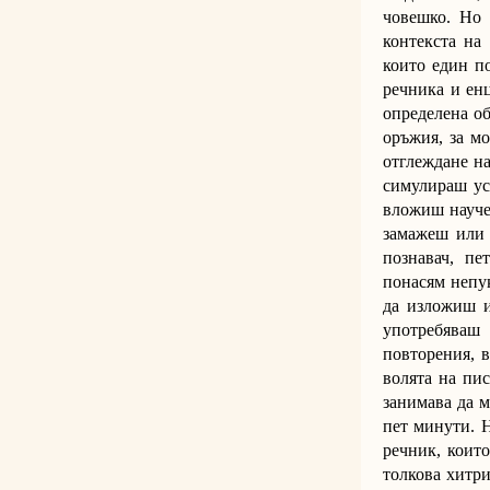
човешко. Но 
контекста на
които един п
речника и енц
определена об
оръжия, за мо
отглеждане на
симулираш ус
вложиш научен
замажеш или 
познавач, пе
понасям непук
да изложиш и
употребяваш 
повторения, в
волята на пис
занимава да м
пет минути. Н
речник, които
толкова хитри