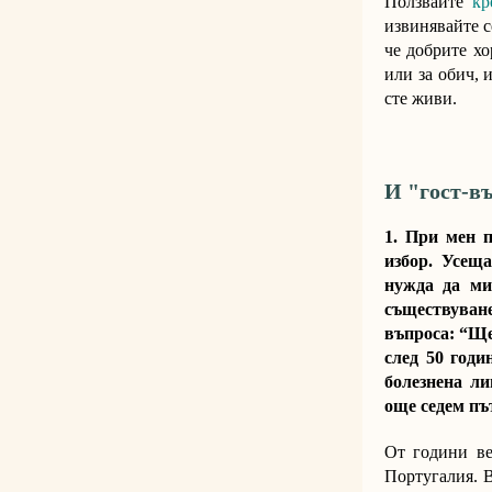
Ползвайте
кре
извинявайте с
че добрите хо
или за обич, 
сте живи.
И "гост-в
1. При мен 
избор. Усещ
нужда да ми
съществуван
въпроса: “Ще
след 50 год
болезнена л
още седем пъ
От години ве
Португалия. В