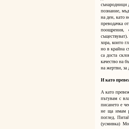
сънародници д
познание, мъд
на ден, като 
преводачка от
поощрения, 
съществуват).
хора, които г
но в крайна с
са доста скло
качество на б
на жертви, за 
И като прев
А като превеж
пътувам с вл
писането е че
не ща имам р
поглед. Пита
(усмивка) Мо