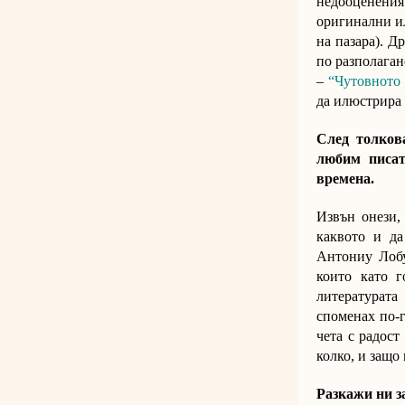
недооценени
оригинални ил
на пазара). Д
по разполаган
–
“Чутовното
да илюстрир
След толков
любим писат
времена.
Извън онези,
каквото и да
Антониу Лобу
които като 
литературата
споменах по-г
чета с радост
колко, и защо 
Разкажи ни з