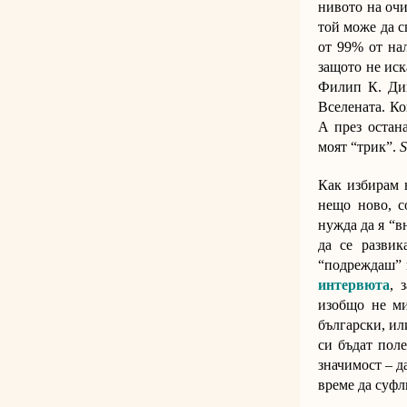
нивото на очи
той може да с
от 99% от нал
защото не иск
Филип К. Дик
Вселената. Ко
А през остан
моят “трик”.
S
Как избирам н
нещо ново, с
нужда да я “в
да се развик
“подреждаш” н
интервюта
, 
изобщо не ми
български, ил
си бъдат поле
значимост – д
време да суфл