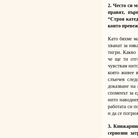
2. Често си 
правят, пър
“Строя катед
които преве
Като бяхме ма
хванат за няк
тигри. Какво
че ще ти отг
чувствам нито
която живее 
слънчев след
доказване на 
споменът за е
нито наводнен
работата си п
и да се погри
3. Книжарниц
сериозни за