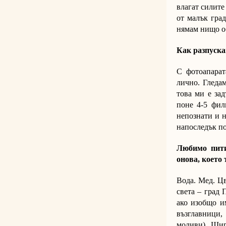
влагат силите
от малък гра
нямам нищо о
Как разпуск
С фотоапарат
лично. Гледа
това ми е зад
поне 4-5 фил
непознати и н
напоследък по
Любимо пити
онова, което
Вода. Мед. Цв
света – град 
ако изобщо и
възглавници,
моливи). Шир