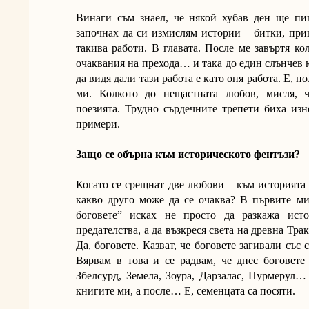
Винаги съм знаел, че някой хубав ден ще п
започнах да си измислям истории – битки, при
такива работи. В главата. После ме завъртя ко
очаквания на прехода… и така до един слънчев 
да видя дали тази работа е като оня работа. Е, п
ми. Колкото до нещастната любов, мисля, 
поезията. Трудно сърдечните трепети биха из
примери.
Защо се обърна към историческото фентъзи?
Когато се срещнат две любови – към историята
какво друго може да се очаква? В първите ми
боговете” исках не просто да разкажа ист
предателства, а да възкреся света на древна Тра
Да, боговете. Казват, че боговете загивали със
Вярвам в това и се радвам, че днес боговете
Збелсурд, Земела, Зоура, Дарзалас, Пурмерул
книгите ми, а после… Е, семенцата са посяти.