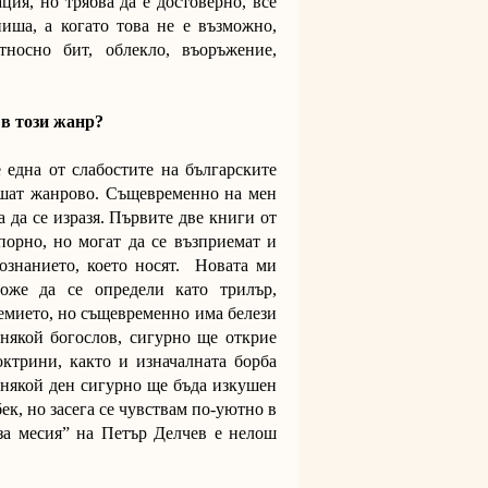
ция, но трябва да е достоверно, все
пиша, а когато това не е възможно,
тносно бит, облекло, въоръжение,
.
 в този жанр?
 една от слабостите на българските
пишат жанрово. Същевременно на мен
 да се изразя. Първите две книги от
порно, но могат да се възприемат и
ознанието, което носят. Новата ми
оже да се определи като трилър,
ремието, но същевременно има белези
 някой богослов, сигурно ще открие
октрини, както и изначалната борба
 някой ден сигурно ще бъда изкушен
к, но засега се чувствам по-уютно в
за месия” на Петър Делчев е нелош