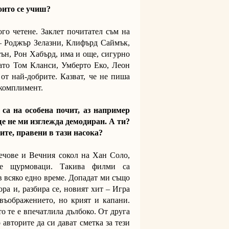
оито се учиш?
о четене. Заклет почитател съм на
 – Роджър Зелазни, Клифърд Саймък,
ън, Рон Хабърд, има и още, сигурно
то Том Кланси, Умберто Еко, Леон
т най-добрите. Казват, че не пиша
 комплимент.
 са на особена почит, аз например
е не ми изглежда демодиран. А ти?
те, правени в тази насока?
ечове и Вечния сокол на Хан Соло,
те щурмоваци. Такива филми са
 всяко едно време. Допадат ми също
ора и, разбира се, новият хит – Игра
 въображението, но крият и капани.
о те е впечатлила дълбоко. От друга
авторите да си дават сметка за тези