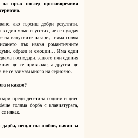
е на пръв поглед противоречиви
сериозно
.
ване, ако търсиш добри резултати.
 в един момент усетих, че се нуждая
е на валутните пазари, няма голям
Писането пък извън романтичните
с думи, образи и емоции… Има един
 двама господари, защото или единия
и­ния ще се привърже, а другия ще
а не се взимам много на сериозно.
ога и какво?
пазари преди десетина години и днес
беше голяма борба с клавиатурата,
 се някак.
а дарба, нещастна любов, начин за