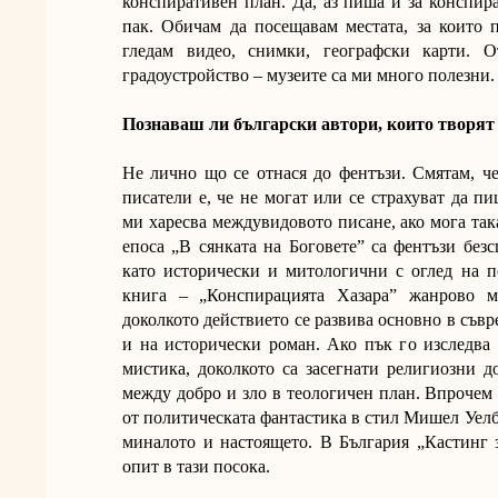
конспиративен план. Да, аз пиша и за конспира
пак. Обичам да посещавам местата, за които 
гледам видео, снимки, географски карти. О
градоустройство – музеите са ми много полезни
Познаваш ли български автори, които творят
Не лично що се отнася до фентъзи. Смятам, че
писатели е, че не могат или се страхуват да 
ми харесва междувидовото писане, ако мога така
епоса „В сянката на Боговете” са фентъзи безс
като исторически и митологични с оглед на п
книга – „Конспирацията Хазара” жанрово м
доколкото действието се развива основно в съв
и на исторически роман. Ако пък го изследва
мистика, доколкото са засегнати религиозни д
между добро и зло в теологичен план. Впрочем
от политическата фантастика в стил Мишел Уелбе
миналото и настоящето. В България „Кастинг 
опит в тази посока.