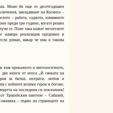
иша. Може би още от десетгодишен
ключения, завладяване на Космоса –
лелото – работа, гаджета, измамните
юни преди три години, когато реших
олучи се. Поне така казват читателите
че намира реализация предимно в
несли роман, макар че има и такива
 и към приказното и митологичното,
 две книги от епоса „В сянката на
ория за битки, интриги, любов и
кия с нейните велики герои и богове.
 смъртта на последния си поклонник!
 от Тракийския пантеон – Сабазий,
… оживяха – първо на страниците на