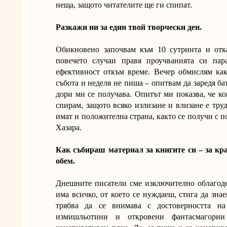
неща, защото читателите ще ги спипат.
Разкажи ни за един твой творчески ден.
Обикновено започвам към 10 сутринта и отк
повечето случаи правя проучванията си пар
ефективност откъм време. Вечер обмислям ка
събота и неделя не пиша – опитвам да заредя ба
дори ми се получава. Опитът ми показва, че ко
спирам, защото всяко излизане и влизане е тру
имат и положителна страна, както се получи с 
Хазара.
Как събираш материал за книгите си – за кра
обем.
Днешните писатели сме изключително облагод
има всичко, от което се нуждаеш, стига да зна
трябва да се внимава с достоверността н
измишльотини и откровени фантасмагории