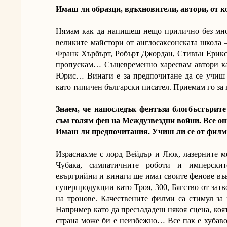
Имаш ли образци, вдъхновители, автори, от к
Нямам как да напишеш нещо прилично без мног
великите майстори от англосаксонската школа
Франк Хърбърт, Робърт Джордан, Стивън Ерикс
пропускам… Същевременно харесвам автори ка
Юрис… Винаги е за предпочитане да се учиш о
като типичен български писател. Приемам го за
Знаем, че напоследък фентъзи блогбъстърите
съм голям фен на Междузвездни войни. Все ощ
Имаш ли предпочитания. Учиш ли се от филми
Израснахме с лорд Вейдър и Люк, лазерните м
Чубака, симпатичните роботи и имперски
евъргрийни и винаги ще имат своите фенове във
суперпродукции като Троя, 300, Бягство от затв
на тронове. Качествените филми са стимул за
Например като да пресъздадеш някоя сцена, коят
страна може би е неизбежно… Все пак е хубаво 