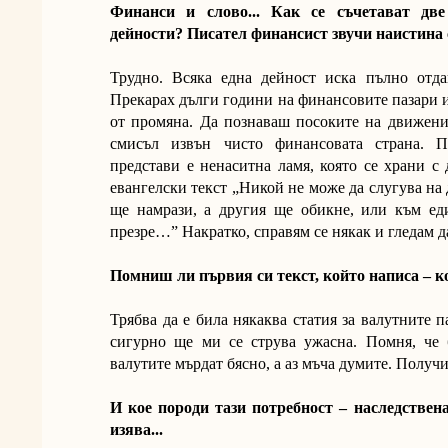
Финанси и слово... Как се съчетават дв
дейности? Писател финансист звучи наистина 
Трудно. Всяка една дейност иска пълно отда
Прекарах дълги години на финансовите пазари и
от промяна. Да познаваш посоките на движени
смисъл извън чисто финансовата страна. 
представи е ненаситна ламя, която се храни 
евангелски текст „Никой не може да слугува на
ще намрази, а другия ще обикне, или към ед
презре…” Накратко, справям се някак и гледам д
Помниш ли първия си текст, който написа – к
Трябва да е била някаква статия за валутните 
сигурно ще ми се струва ужасна. Помня, че 
валутите мърдат бясно, а аз мъча думите. Получи
И кое породи тази потребност – наследствен
изява...