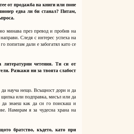
тее от продажба на книги или поне
лионер едва ли би станал? Питам,
ъпроса.
лно минава през превод и пробив на
 направи. Следя с интерес успеха на
го попитам дали е забогатял като се
а литературни четения. Ти си от
тели. Разкажи ни за твоята слабост
 да науча нещо. Всъщност дори и да
ш щипка или подправка, мисъл или да
а да знаеш как да си го поискаш и
ове. Намирам я за чудесна храна на
ото братство, където, като при