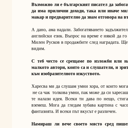
Възможно ли е българският писател да забога
да има прилични доходи, така или иначе ми
макар и предварително да знам отговора на в
А дано, ама надали. Забогатяването задължите
английски език. Въпрос на време е някой да го
Милен Русков в продажбите след наградата. Ще 
видим.
С теб често се срещаме по изложби или н
малкото автори, които са и слушатели, и зри
към изобразителното изкуството.
Харесва ми да слушам умни хора, от които мога
не са чак толкова умни, пак може да си хареса
те налази идея. Всеки ти дава по нещо, стиг
вземеш. Мога да гледам хубава картина с час
фантазията. И всеки път вкусът е различен.
Намираш ли вече своето място сред пишещ