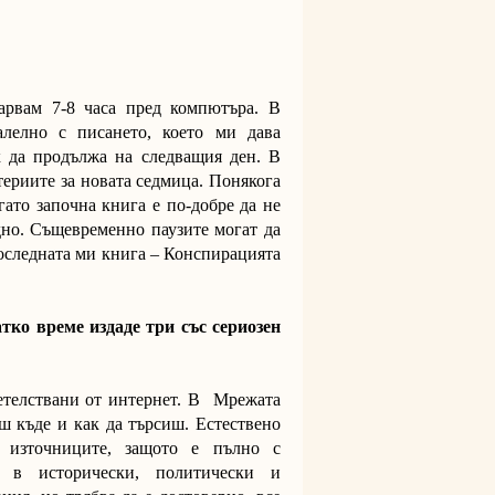
арвам 7-8 часа пред компютъра. В
алелно с писането, което ми дава
к да продължа на следващия ден. В
териите за новата седмица. Понякога
гато започна книга е по-добре да не
дно. Същевременно паузите могат да
последната ми книга – Конспирацията
тко време издаде три със сериозен
етелствани от интернет. В Мрежата
еш къде и как да търсиш. Естествено
а източниците, защото е пълно с
 в исторически, политически и