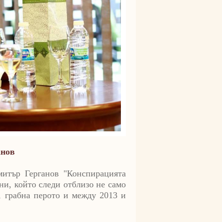
анов
митър Герганов "Конспирацията
ни, който следи отблизо не само
, грабна перото и между 2013 и