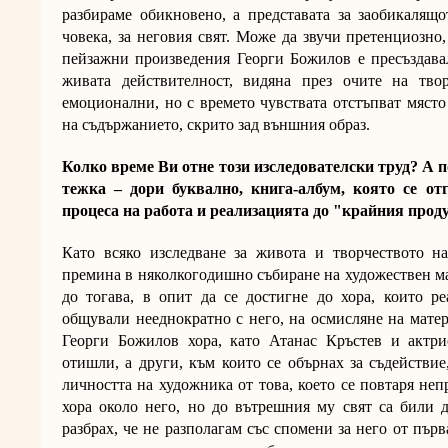
разбираме обикновено, а представата за заобикалящо
човека, за неговия свят. Може да звучи претенциозно
пейзажни произведения Георги Божилов е пресъздавал
живата действителност, видяна през очите на тво
емоционални, но с времето чувствата отстъпват място
на съдържанието, скрито зад външния образ.
Колко време Ви отне този изследователски труд? А п
тежка – дори буквално, книга-албум, която се от
процеса на работа и реализацията до "крайния прод
Като всяко изследване за живота и творчеството н
премина в няколкогодишно събиране на художествен ма
до тогава, в опит да се достигне до хора, които р
общували нееднократно с него, на осмисляне на матер
Георги Божилов хора, като Атанас Кръстев и актри
отишли, а други, към които се обърнах за съдействие
личността на художника от това, което се повтаря неп
хора около него, но до вътрешния му свят са били д
разбрах, че не разполагам със спомени за него от първ