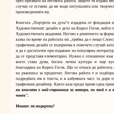
през призмата на неговата работа, защото тя издава мн
случаи се оставях да ме води интуицията или творчес
произведенията му.
Книгата „Портрети на духа”е издадена от фондация
Художественият дизайн е дело на Кирил Гогов, който 
Художествената академия. Негово е решението за форма
казва по време на работата ни „трябва да е нещо Слонск
графичния дизайн се възприема в повечето случай кат
и да е достатъчен при издаване на популярна литератур
да се представя елементарно. Нужно е отношение към 
което става дума, богата лична култура и още ку
благодарна на Кирил Гогов. Що се отнася до работата 
на ръкописа за предпечат. Негова работа е и подборъ
подредбата им в текста, и в албумната част, та дори п
графичния дизайнер. Както каза преди време една прия
на книгата е най-страшния за автора, но той е и 
човек".
Имаше ли подкрепа?