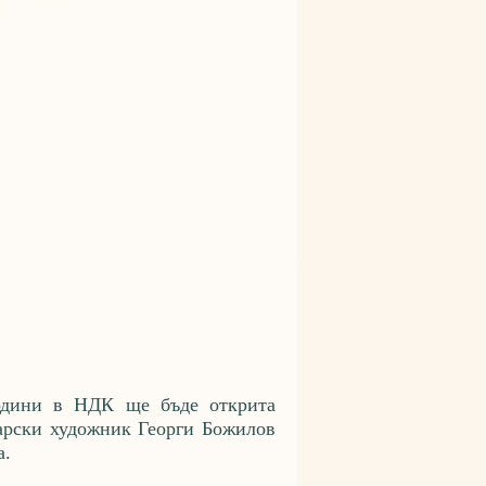
одини в НДК ще бъде открита
арски художник Георги Божилов
а.