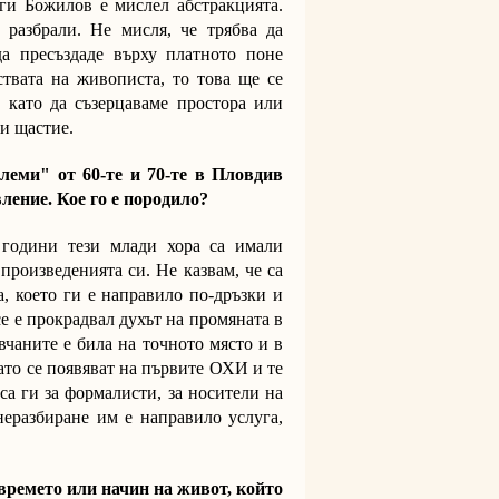
ги Божилов е мислел абстракцията.
 разбрали. Не мисля, че трябва да
да пресъздаде върху платното поне
ствата на живописта, то това ще се
е, като да съзерцаваме простора или
и щастие.
леми" от 60-те и 70-те в Пловдив
ление. Кое го е породило?
 години тези млади хора са имали
 произведенията си. Не казвам, че са
, което ги е направило по-дръзки и
се е прокрадвал духът на промяната в
чаните е била на точното място и в
ато се появяват на първите ОХИ и те
са ги за формалисти, за носители на
еразбиране им е направило услуга,
времето или начин на живот, който