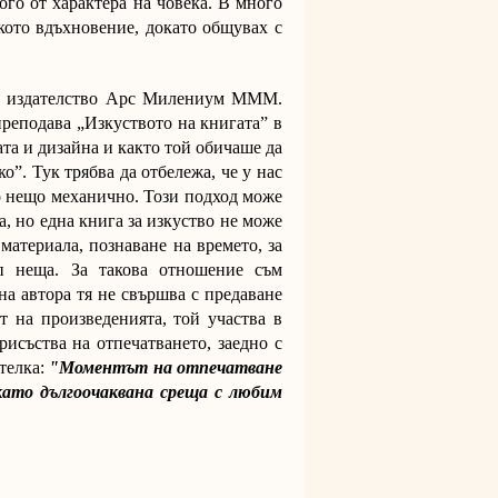
ого от характера на човека. В много
кото вдъхновение, докато общувах с
 и издателство Арс Милениум МММ.
преподава „Изкуството на книгата” в
та и дизайна и както той обичаше да
о”. Тук трябва да отбележа, че у нас
о нещо механично. Този подход може
а, но една книга за изкуство не може
материала, познаване на времето, за
п неща. За такова отношение съм
на автора тя не свършва с предаване
т на произведенията, той участва в
рисъства на отпечатването, заедно с
телка:
"Моментът на отпечатване
като дългоочаквана среща с любим