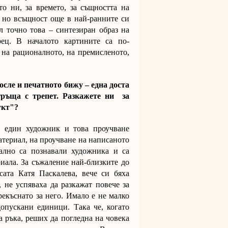
то ни, за времето, за същността на
, но всъщност още в най-ранните си
 точно това – синтезиран образ на
рец. В началото картините са по-
 на рационалното, на премисленото,
осле и печатното бижу – една доста
гръща с трепет. Разкажете ни за
укт"?
а един художник и това проучване
териал, на проучване на написаното
еално са познавали художника и са
иала. За съжаление най-близките до
сата Катя Паскалева, вече си бяха
, не успяваха да разкажат повече за
рекъснато за него. Имало е не малко
опускани единици. Така че, когато
а ръка, реших да погледна на човека