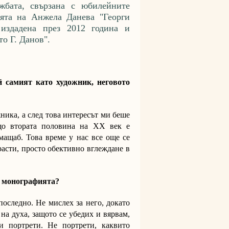
жбата, свързана с юбилейните
ята на Анжела Данева "Георги
издадена през 2012 година и
о Г. Данов".
 самият като художник, неговото
ника, а след това интересът ми беше
бщо втората половина на ХХ век е
мащаб. Това време у нас все още се
расти, просто обективно вглеждане в
на монографията?
последно. Не мислех за него, докато
на духа, защото се убедих и вярвам,
и портрети. Не портрети, каквито