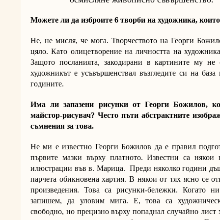
Можете ли да изброите 6 творби на художника, които
Не, не мисля, че мога. Творчеството на Георги Божил
цяло. Като олицетворение на личността на художника
Защото посланията, закодирани в картините му не 
художникът е усъвършенствал възгледите си на база
годините.
Има ли запазени рисунки от Георги Божилов, ко
майстор-рисувач? Често пъти абстрактните изображ
съмнения за това.
Не ми е известно Георги Божилов да е правил подг
първите мазки върху платното. Известни са някои 
илюстрации във в. Марица. Преди няколко години дъщ
парчета обикновена хартия. В някои от тях ясно се о
произведения. Това са рисунки-бележки. Когато н
запишем, да уловим мига. Е, това са художническ
свободно, но прецизно върху попаднал случайно лист 