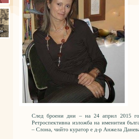
След броени дни – на 24 април 2015 г
Ретроспективна изложба на именития бълг
– Слона, чийто куратор е д-р Анжела Данев