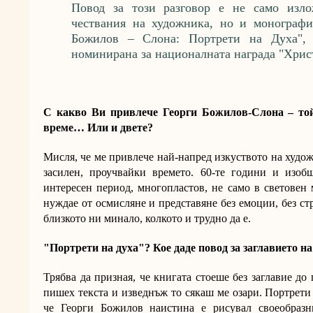
Повод за този разговор е не само изло
чествания на художника, но и монографи
Божилов – Слона: Портрети на Духа", 
номинирана за националната награда "Христ
С какво Ви привлече Георги Божилов-Слона – той
време… Или и двете?
Мисля, че ме привлече най-напред изкуството на худож
засилен, проучвайки времето. 60-те години и изо
интересен период, многопластов, не само в световен 
нуждае от осмисляне и представяне без емоции, без ст
близкото ни минало, колкото и трудно да е.
"Портрети на духа"? Кое даде повод за заглавието 
Трябва да призная, че книгата стоеше без заглавие до 
пишех текста и изведнъж то сякаш ме озари. Портрети 
че Георги Божилов наистина е рисувал своеобразн