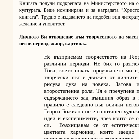
Книгата получи подкрепата на Министерството на о
културата. Беше номинирана и за наградата "Христо
книгата". Трудно е издаването на подобен вид литерат
желание и упоритост.
Личното Ви отношение към творчеството на маес
негов период, жанр, картина...
Не възприемам творчеството на Гео
различни периоди. Не бих го разгле
Това, което показа проучването ми е
творчески път е движен от личните
рисува духа на човека. Затова 
второстепенна роля. Тя е пречупена 
съдържанието зад външния образ в 
правило е следвано във всички него
Георги Божилов не е спонтанен худож
идеи и експерименти, чрез които се 
си. Възхищавам се от естетически
цветната хармония, които заедно 
осмисляне живописно съвършенство.