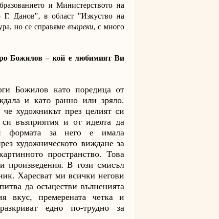
бразованието и Министерството на
 Г. Данов", в област "Изкуство на
ура, но се справяме
въпреки
, с много
тро Божилов – кой е любимият Ви
рги Божилов като поредица от
ждала и като ранно или зряло.
, че художникът през целият си
 си възприятия и от идеята да
и формата за него е имала
през художническото виждане за
картинното пространство. Това
ви произведения. В този смисъл
ник. Харесват ми всички негови
опитва да осъществи вълненията
я вкус, премерената четка и
разкриват едно по-трудно за