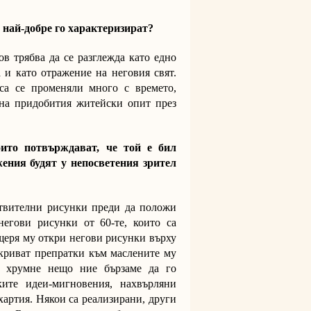
 най-добре го характеризират?
ов трябва да се разглежда като едно
 и като отражение на неговия свят.
са се променяли много с времето,
 на придобития житейски опит през
ито потвърждават, че той е бил
ения будят у непосветения зрител
отвителни рисунки преди да положи
негови рисунки от 60-те, които са
еря му откри негови рисунки върху
ткриват препратки към маслените му
и хрумне нещо ние бързаме да го
ите идеи-мигновения, нахвърляни
хартия. Някои са реализирани, други