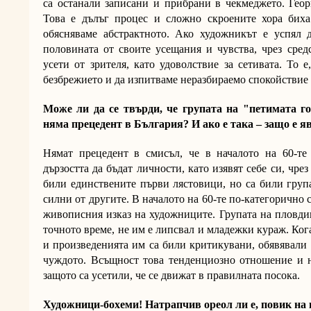
са останали записани и прибрани в чекмеджето. Геор
Това е дълъг процес и сложно скроените хора биха
обясняваме абстрактното. Ако художникът е успял 
половината от своите усещания и чувства, чрез сред
усети от зрителя, като удоволствие за сетивата. То 
безбрежието и да изпитваме неразбираемо спокойствие 
Може ли да се твърди, че групата на "петимата го
няма прецедент в България? И ако е така – защо е яв
Нямат прецедент в смисъл, че в началото на 60-те
дързостта да бъдат личности, като изявят себе си, чрез
били единствените първи лястовици, но са били група
силни от другите. В началото на 60-те по-категорично 
живописния изказ на художниците. Групата на пловдив
точното време, не им е липсвал и младежки кураж. Ког
и произведенията им са били критикувани, обявявали 
чуждото. Всъщност това тенденциозно отношение и н
защото са усетили, че се движат в правилната посока.
Художници-бохеми! Натрапчив ореол ли е, повик на 