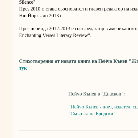
Silence".
През 2010 г. става съосновател и главен редактор на из
Ню Йорк - до 2013 г.
​През периода 2012-2013 е гост-редактор в американско
Enchanting Verses Literary Review".
Стихотворения от новата книга на Пейчо Кънев "Жи
тук
Пейчо Кънев в "Диаскоп":
"Пейчо Кънев - поет, издател, с
"Смъртта на Бродски"