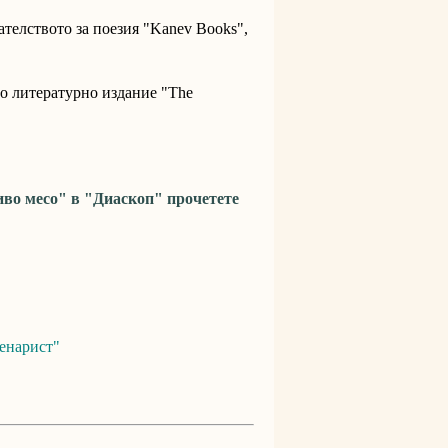
дателството за поезия "Kanev Books",
то литературно издание "The
во месо" в "Диаскоп" прочетете
ценарист"