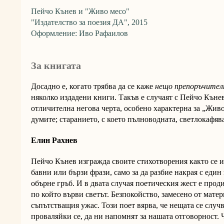
Пейчо Кънев и "Живо месо"
"Издателство за поезия ДА", 2015
Оформление: Иво Рафаилов
За книгата
Досадно е, когато трябва да се каже
нещо препоръчител
няколко издадени книги. Такъв е случаят с Пейчо Къне
отличителна негова черта, особено характерна за „Жив
думите; старанието, с което пълноводната, светлокафяв
Елин Рахнев
Пейчо Кънев изгражда своите стихотворения както се из
бавни или бързи фрази, само за да разбие накрая с един 
обърне гръб. И в двата случая поетическия жест е проди
по който върви светът. Безпокойство, замесено от мате
съпътстващия ужас. Този поет вярва, че нещата се случва
проваляйки се, да ни напомнят за нашата отговорност. 