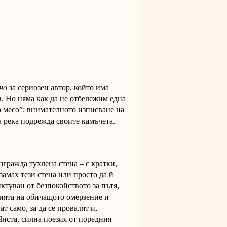
но
за сериозен автор, който има
в. Но няма как да не отбележим една
о месо”: внимателното изписване на
а река подрежда своите камъчета.
гражда тухлена стена – с кратки,
замах тези стена или просто да й
ктуван от безпокойството за пътя,
рията на обичащото омерзение и
т само, за да се провалят и,
Чиста, силна поезия от поредния