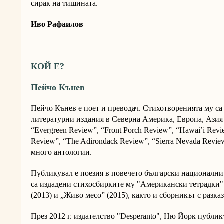
сирак на тишината.
Иво Рафаилов
КОЙ Е?
Пейчо Кънев
Пейчо Кънев е поет и преводач. Стихотворенията му с
литературни издания в Северна Америка, Европа, Азия и
“Evergreen Review”, “Front Porch Review”, “Hawai’i Revi
Review”, “The Adirondack Review”, “Sierra Nevada Review
много антологии.
Публикувал е поезия в повечето български национални
са издадени стихосбирките му "Американски тетрадки" 
(2013) и „Живо месо” (2015), както и сборникът с разказ
През 2012 г. издателство "Desperanto", Ню Йорк публи