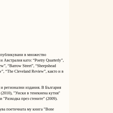
а публикувани в множество
 Австралия като: “Poetry Quarterly”,
ew”, “Barrow Street”, “Sheepshead
”, “The Cleveland Review”, както и в
 и регионални издания. В България
(2010), "Уиски в тенекиена кутия"
и "Разходка през стените" (2009).
кува поетичната му книга "Bone