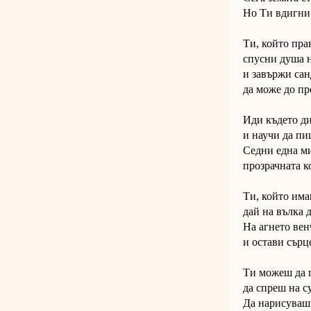
Но Ти вдигни 
Ти, който пра
спусни душа н
и завържи сан
да може до пр
Иди където д
и научи да пи
Седни една ми
прозрачната к
Ти, който има
дай на вълка 
На агнето вен
и остави сърц
Ти можеш да 
да спреш на с
Да нарисуваш