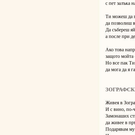
с пет залъка 
Ти можеш да 
да позволиш в
Да събереш яй
а после при д
Ако това напр
защото мойта 
Но все пак Ти
да мога да я г
ЗОГРАФСК
Живея в Зогра
И с вино, по-
Замонаших сти
да живее в пръ
Подарявам му 