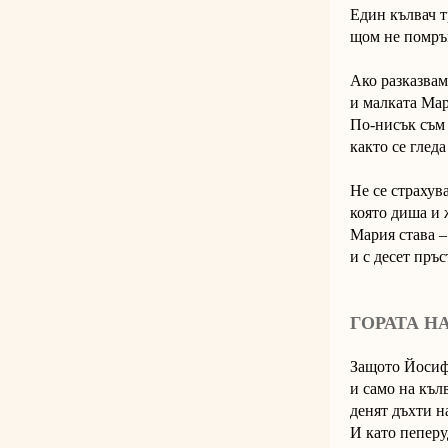
Един кълвач т
щом не помрък
Ако разказвам
и малката Мар
По-нисък съм 
както се глед
Не се страхув
която диша и 
Мария става –
и с десет пръс
ГОРАТА Н
Защото Йосиф
и само на къл
денят дъхти н
И като пеперу