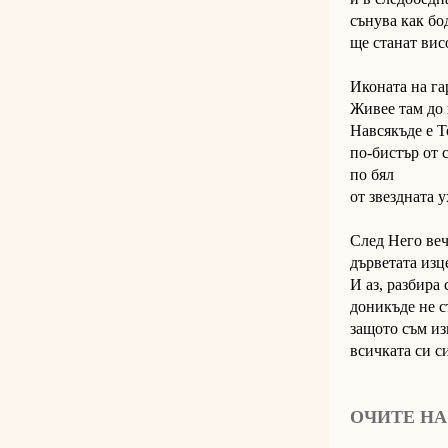
сънува как бо
ще станат вис
Иконата на га
Живее там до 
Навсякъде е Т
по-бистър от 
по бял
от звездната 
След Него веч
дърветата изц
И аз, разбира 
доникъде не с
защото съм и
всичката си с
ОЧИТЕ НА