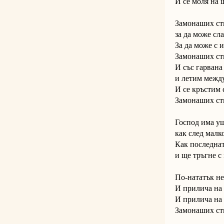
И се моля на 
Замонаших сти
за да може сла
За да може с 
Замонаших сти
И със гарвана
и летим между
И се кръстим с
Замонаших сти
Господ има уш
как след малк
Как последнат
и ще тръгне с
По-нататък не
И прилича на 
И прилича на 
Замонаших сти