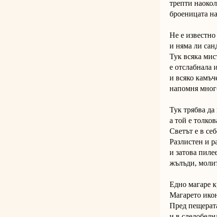
трепти наокол
броеницата на
Не е известно
и няма ли сан
Тук всяка мис
е отслабнала 
и всяко камъч
напомня мног
Тук трябва да
а той е толков
Светът е в себе
Разлистен и р
и затова пиле
жълъди, моли
Едно магаре к
Магарето икон
Пред пещерат
и в следобедн