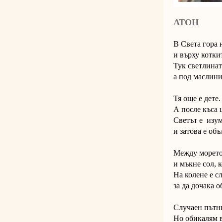
АТОН
В Света гора
и върху котки
Тук светлинат
а под маслини
Тя още е дете
А после къса 
Светът е изум
и затова е об
Между морето
и мъкне сол, к
На колене е сл
за да дочака о
Случаен пътни
Но обикалям в