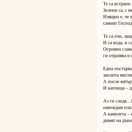
Те са встрани 
Зелени са, с м
Изящно е, че 
самият Господ
Те са очи, защ
И са вода, и с
Огромен славе
ги отразява и 
Една пъстърва
заплита мигли
А после вятър.
И капчица – д
Аз ги следя...
навеждам плах
А камъчета – 
димят на дъно