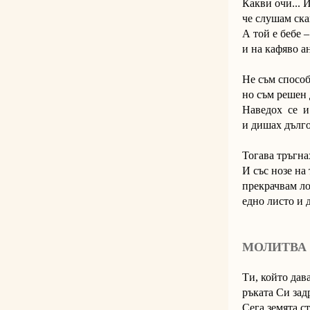
Какви очи... И
че слушам ска
А той е бебе 
и на кафяво а
Не съм способ
но съм решен 
Наведох се и 
и дишах дълго
Тогава тръгна
И със нозе на
прекрачвам ло
едно листо и д
МОЛИТВА
Ти, който дав
ръката Си зад
Сега земята ст