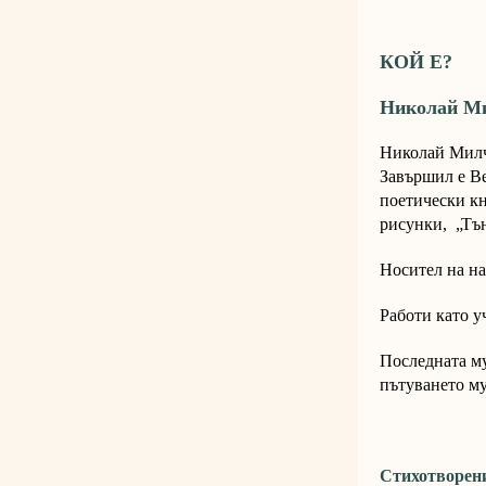
КОЙ Е?
Николай М
Николай Милче
Завършил е Ве
поетически кн
рисунки, „Тъ
Носител на на
Работи като у
Последната му
пътуването му
Стихотворени