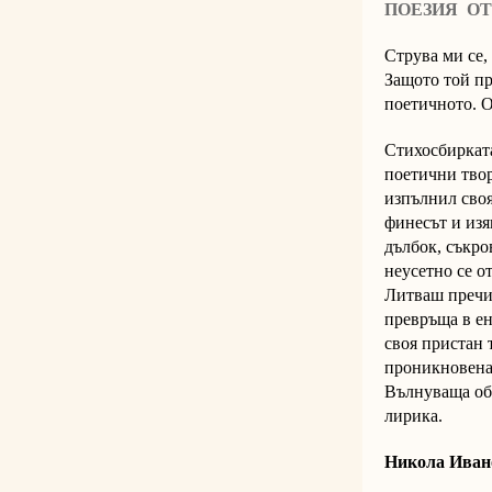
ПОЕЗИЯ О
Струва ми се,
Защото той пр
поетичното. О
Стихосбирка
поетични твор
изпълнил своя
финесът и изя
дълбок, съкро
неусетно се о
Литваш пречис
превръща в ен
своя пристан 
проникновена,
Вълнуваща обр
лирика.
Никола Иван